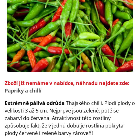
Zboží již nemáme v nabídce, náhradu najdete zde:
Papriky a chilli
Extrémně pálivá odrůda
Thajského chilli. Plodí plody o
velikosti 3 až 5 cm. Nejprpve jsou zelené, poté se
zabarví do červena. Atraktivnost této rostliny
způsobuje fakt, že v jednu dobu je rostlina pokryta
plody červené i zelené barvy zároveň!