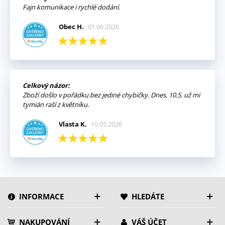
Fajn komunikace i rychlé dodání.
Obec H.
01.06.2026
Celkový názor:
Zboží došlo v pořádku bez jediné chybičky. Dnes, 10.5. už mi
tymián raší z květníku.
Vlasta K.
10.05.2026
INFORMACE
HLEDÁTE
NAKUPOVÁNÍ
VÁŠ ÚČET