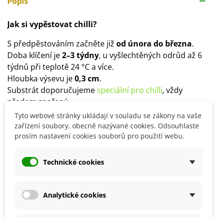
Popis
Jak si vypěstovat chilli?
S předpěstováním začněte již
od února do března
.
Doba klíčení je
2–3 týdny
, u vyšlechtěných odrůd až 6
týdnů při teplotě 24 °C a více.
Hloubka výsevu je
0,3 cm
.
Substrát doporučujeme
speciální pro chilli
, vždy
předem spařený.
Ven rostliny přesazujte až po posledních mrazech.
Tyto webové stránky ukládají v souladu se zákony na vaše
Stanoviště volíme
slunečné
, vhodné je také pěstování
zařízení soubory, obecně nazývané cookies. Odsouhlaste
prosím nastavení cookies souborů pro použití webu.
ve skleníku.
Půda by měla být
hlinitopísčitá, humózní,
provzdušněná
, vhodné promísit substrát např.
Technické cookies
s
perlitem
.
Rostlině bude vyhovovat použití mykorhizy,
přihnojovat ji můžete vermikompostem,
slepičinci
či
Analytické cookies
kravským hnojem.