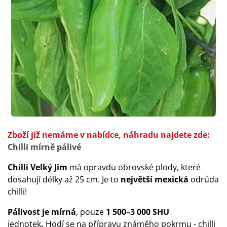
Zboží již nemáme v nabídce, náhradu najdete zde:
Chilli mírně pálivé
Chilli Velký Jim
má opravdu obrovské plody, které
dosahují délky až 25 cm. Je to
největší mexická
odrůda
chilli!
Pálivost je mírná
, pouze
1 500–3 000 SHU
jednotek
.
Hodí se na přípravu známého pokrmu - chilli