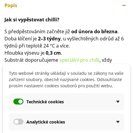
Popis
Jak si vypěstovat chilli?
S předpěstováním začněte již
od února do března
.
Doba klíčení je
2–3 týdny
, u vyšlechtěných odrůd až 6
týdnů při teplotě 24 °C a více.
Hloubka výsevu je
0,3 cm
.
Substrát doporučujeme
speciální pro chilli
, vždy
předem spařený.
Tyto webové stránky ukládají v souladu se zákony na vaše
Ven rostliny přesazujte až po posledních mrazech.
zařízení soubory, obecně nazývané cookies. Odsouhlaste
Stanoviště volíme
slunečné
, vhodné je také pěstování
prosím nastavení cookies souborů pro použití webu.
ve skleníku.
Půda by měla být
hlinitopísčitá, humózní,
Technické cookies
provzdušněná
, vhodné promísit substrát např.
s
perlitem
.
Rostlině bude vyhovovat použití mykorhizy,
Analytické cookies
přihnojovat ji můžete vermikompostem,
slepičinci
či
kravským hnojem.