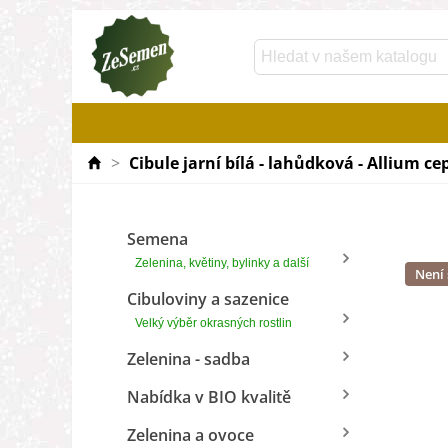
>
Cibule jarní bílá - lahůdková - Allium ce
Semena
Zelenina, květiny, bylinky a další
Není
Cibuloviny a sazenice
Velký výběr okrasných rostlin
Zelenina - sadba
Nabídka v BIO kvalitě
Zelenina a ovoce