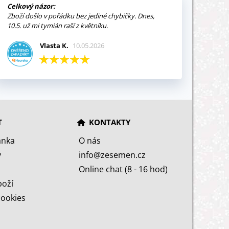
Celkový názor:
Zboží došlo v pořádku bez jediné chybičky. Dnes,
10.5. už mi tymián raší z květníku.
Vlasta K.
10.05.2026
T
KONTAKTY
ánka
O nás
y
info@zesemen.cz
Online chat (8 - 16 hod)
boží
cookies