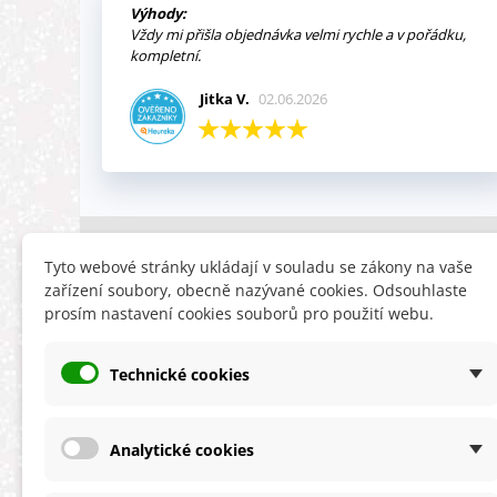
Výhody:
Vždy mi přišla objednávka velmi rychle a v pořádku,
kompletní.
Jitka V.
02.06.2026
INFORMACE
HLEDÁTE
Tyto webové stránky ukládají v souladu se zákony na vaše
zařízení soubory, obecně nazývané cookies. Odsouhlaste
Obchodní podmínky
Slevy
prosím nastavení cookies souborů pro použití webu.
Reklamační řád
Novinky
Ochrana osobních údajů
Nyní doporuču
Technické cookies
Cookies
Mapa stránek
ÚKZÚZ info a odkazy
Analytické cookies