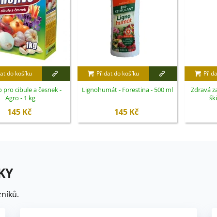
at do košíku
Přidat do košíku
Přida
 pro cibule a česnek -
Lignohumát - Forestina - 500 ml
Zdravá za
Agro - 1 kg
šk
145 Kč
145 Kč
KY
níků.