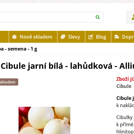
Nově skladem
Slevy
Blog
Dopr
pa - semena - 1 g
Cibule jarní bílá - lahůdková - Al
Zboží j
 skladem
Cibule
Cibule 
k naklá
Cibulky
k přímé
hlinito