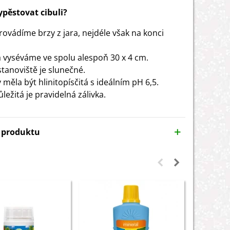
vypěstovat cibuli?
rovádíme brzy z jara, nejdéle však na konci
.
vyséváme ve spolu alespoň 30 x 4 cm.
stanoviště je slunečné.
měla být hlinitopísčitá s ideálním pH 6,5.
ležitá je pravidelná zálivka.
y produktu