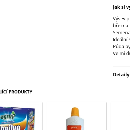
Jak si 
3 Kč
Výsev p
IO Bazalka pravá červená -
března
cimum basilicum -...
Semena 
6 Kč
Ideální 
Půda by 
IO Stévie sladká - Stevia
Velmi dů
ebaudiana - bio...
4 Kč
Detail
JÍCÍ PRODUKTY