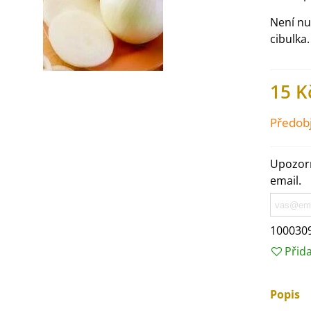
Není nut
cibulka.
15 K
Předob
Upozorn
email.
IO Ředkev bílá Laurin -
100030
aphanus sativus - bio...
Přid
4 Kč
Popis
IO Mangold duhový - Beta
ulgaris - bio semena...