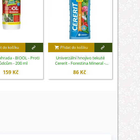
t do košíku
Přidat do košíku
Směs letn
červeném -
hrada - BIOOL - Proti
Univerzální hnojivo tekuté
ůdcům - 200 ml
Cererit - Forestina Mineral -
500 ml
159 Kč
86 Kč