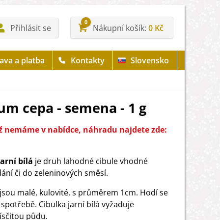
0
Přihlásit se
Nákupní košík
0 Kč
ava a platba
Kontakty
Slovensko
lium cepa - semena - 1 g
iž nemáme v nabídce, náhradu najdete zde:
jarní bílá
je druh lahodné cibule vhodné
dání či do zeleninových směsí.
 jsou malé, kulovité, s průměrem 1cm. Hodí se
 spotřebě. Cibulka jarní bílá vyžaduje
písčitou půdu.