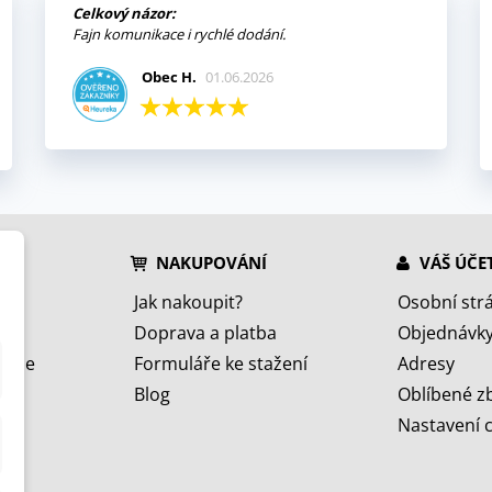
Celkový názor:
Fajn komunikace i rychlé dodání.
Obec H.
01.06.2026
NAKUPOVÁNÍ
VÁŠ ÚČE
Jak nakoupit?
Osobní str
Doprava a platba
Objednávk
jeme
Formuláře ke stažení
Adresy
Blog
Oblíbené z
Nastavení 