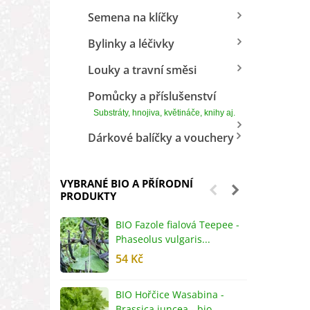
Semena na klíčky
Bylinky a léčivky
Louky a travní směsi
Pomůcky a příslušenství
Substráty, hnojiva, květináče, knihy aj.
Dárkové balíčky a vouchery
VYBRANÉ BIO A PŘÍRODNÍ
PRODUKTY
BIO Fazole fialová Teepee -
B
Phaseolus vulgaris...
R
54 Kč
5
BIO Hořčice Wasabina -
B
Brassica juncea - bio...
v