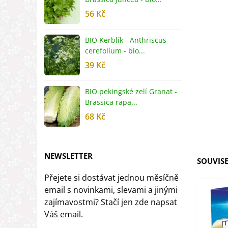
56 Kč
5
BIO Kerblík - Anthriscus
B
cerefolium - bio...
O
39 Kč
5
BIO pekingské zelí Granat -
B
Brassica rapa...
r
68 Kč
8
NEWSLETTER
SOUVISE
Přejete si dostávat jednou měsíčně
email s novinkami, slevami a jinými
zajímavostmi? Stačí jen zde napsat
Váš email.