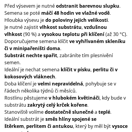
Před výsevem je nutné
odstranit barevnou slupku
.
Semena se poté
máčí 48 hodin ve vlažné vodě
.
Hloubka výsevu je
do poloviny jejich velikosti
.
Je nutné zajistit
vlhkost substrátu
,
vzdušnou
vlhkost
(90 %) a
vysokou teplotu při klíčení
(až 30 °C).
Doporučujeme semena klíčit
ve vyhřívaném skleníku
či v minipařeništi doma
.
Substrát nechte spařit
, zabráníte tím plesnivění
semen.
Ideální je nechat semena
klíčit v písku
,
perlitu či v
kokosových vláknech
.
Doba klíčení je
velmi nepravidelná
, pohybuje se v
řádech několika týdnů či měsíců.
Rostlinu pěstujeme
v hlubokém květináči
, kdy bude v
substrátu
zakrytý celý krček kořene
.
Stanoviště volíme
dostatečně slunečné
a
teplé
.
Ideální substrát je
směs hlíny spojené se
štěrkem
,
perlitem či antukou
, který by měl být
vysoce