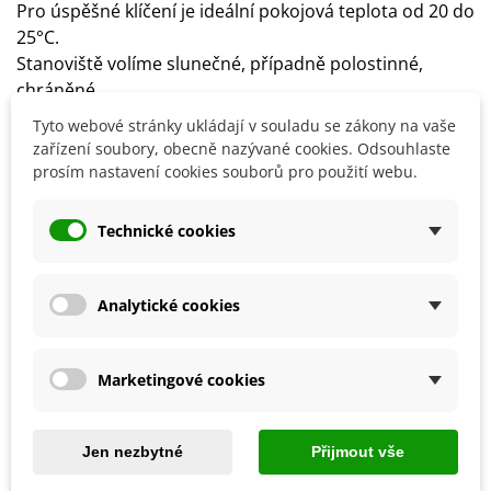
Pro úspěšné klíčení je ideální pokojová teplota od 20 do
25°C.
Stanoviště volíme slunečné, případně polostinné,
chráněné.
Doporučujeme pěstovat v zimní zahradě nebo ve
Tyto webové stránky ukládají v souladu se zákony na vaše
skleníku.
zařízení soubory, obecně nazývané cookies. Odsouhlaste
Substrát udržujeme neustále vlhký.
prosím nastavení cookies souborů pro použití webu.
Půda by měla být propustná, písčitá.
Technické cookies
Detaily produktu
Analytické cookies
SOUVISEJÍCÍ PRODUKTY
Marketingové cookies
Jen nezbytné
Přijmout vše