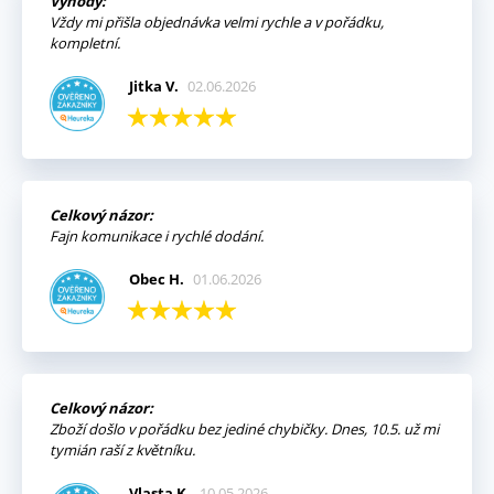
Výhody:
Vždy mi přišla objednávka velmi rychle a v pořádku,
kompletní.
Jitka V.
02.06.2026
Celkový názor:
Fajn komunikace i rychlé dodání.
Obec H.
01.06.2026
Celkový názor:
Zboží došlo v pořádku bez jediné chybičky. Dnes, 10.5. už mi
tymián raší z květníku.
Vlasta K.
10.05.2026