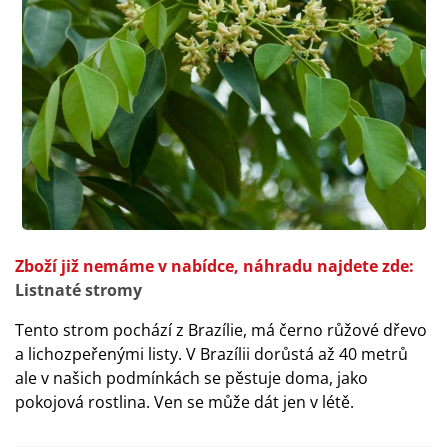
Zboží již nemáme v nabídce, náhradu najdete zde:
Listnaté stromy
Tento strom pochází z Brazílie, má černo růžové dřevo
a lichozpeřenými listy. V Brazílii dorůstá až 40 metrů
ale v našich podmínkách se pěstuje doma, jako
pokojová rostlina. Ven se může dát jen v létě.