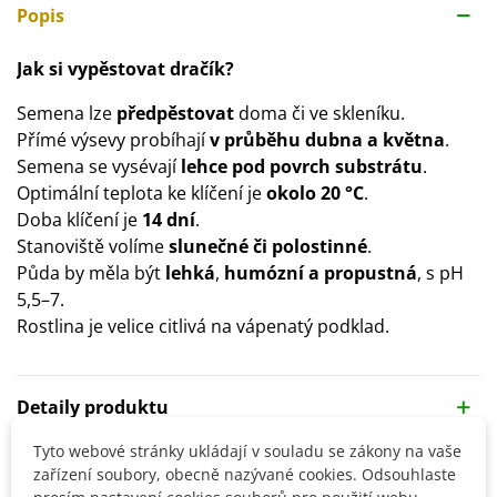
Popis
Jak si vypěstovat dračík?
Semena lze
předpěstovat
doma či ve skleníku.
Přímé výsevy probíhají
v průběhu dubna a května
.
Semena se vysévají
lehce pod povrch substrátu
.
Optimální teplota ke klíčení je
okolo 20 °C
.
Doba klíčení je
14 dní
.
Stanoviště volíme
slunečné či polostinné
.
Půda by měla být
lehká
,
humózní a propustná
, s pH
5,5–7.
Rostlina je velice citlivá na vápenatý podklad.
Detaily produktu
Tyto webové stránky ukládají v souladu se zákony na vaše
SOUVISEJÍCÍ PRODUKTY
zařízení soubory, obecně nazývané cookies. Odsouhlaste