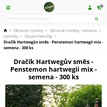
0
>
Okrasné rostliny
>
Okrasné rostliny - semena
>
Letničky
>
Ostatní letničky
>
Dračík Hartwegův směs - Penstemon hartwegii mix -
semena - 300 ks
Dračík Hartwegův směs -
Penstemon hartwegii mix -
semena - 300 ks