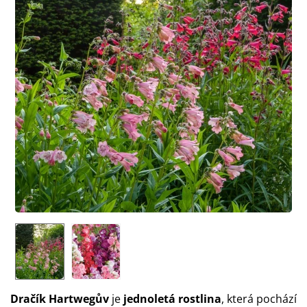
Dračík Hartwegův
je
jednoletá rostlina
, která pochází