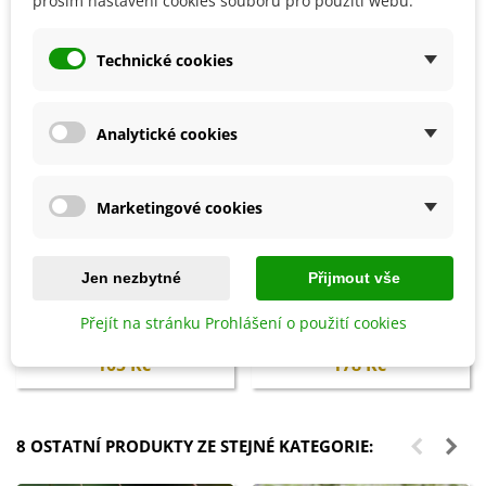
prosím nastavení cookies souborů pro použití webu.
Technické cookies
Analytické cookies
Marketingové cookies
Přidat do košíku
Přidat do košíku
Jen nezbytné
Přijmout vše
Biochar Mini start - aktivní uhlí
Hoštické slepičince -
Přejít na stránku Prohlášení o použití cookies
k rostlinám - Devrakon - 300 ml
granulované - 2,5 kg
105 Kč
178 Kč
8 OSTATNÍ PRODUKTY ZE STEJNÉ KATEGORIE: