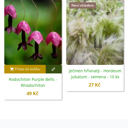
Není skladem
Přidat do košíku
Ječmen hřívnatý - Hordeum
jubatum - semena - 10 ks
Rodochiton Purple Bells -
27 Kč
Rhodochiton
atrosanguineus - semena -
49 Kč
6 ks