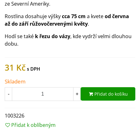
ze Severní Ameriky.
Rostlina dosahuje výšky
cca 75 cm
a kvete
od června
až do září růžovočervenými květy
.
Hodí se také
k řezu do vázy
, kde vydrží velmi dlouhou
dobu.
31 Kč
Skladem
Přidat do košíku
-
+
1003226
Přidat k oblíbeným