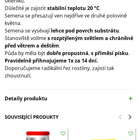
skleníku.
Důležité je zajistit
stabilní teplotu 20 °C
.
Semena se přesazují ven nejdříve ve druhé polovině
května.
Semena se vysévají
lehce pod povrch substrátu
.
Stanoviště volíme
s rozptýleným světlem a chráněné
před větrem a deštěm
.
Půda by měla být
dobře propustná
,
s příměsí písku
.
Pravidelně přihnojujeme 1x za 14 dní.
Doporučujeme radikální řez rostliny, zajistí tak
zhoustnutí.
Detaily produktu
SOUVISEJÍCÍ PRODUKTY