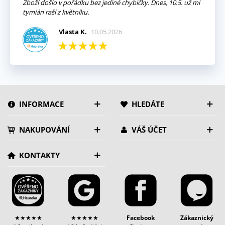
Zboží došlo v pořádku bez jediné chybičky. Dnes, 10.5. už mi
tymián raší z květníku.
Vlasta K.
10.05.2026
INFORMACE
HLEDÁTE
NAKUPOVÁNÍ
VÁŠ ÚČET
KONTAKTY
★★★★★
★★★★★
Facebook
Zákaznický