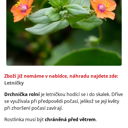
Zboží již nemáme v nabídce, náhradu najdete zde:
Letničky
Drchnička rolní
je letničkou hodící se i do skalek. Dříve
se využívala při předpovědi počasí, jelikož se její květy
při zhoršení počasí zavírají.
Rostlinka musí být
chráněná před větrem
.