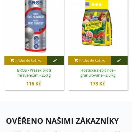
Přidat do košíku
Přidat do košíku
BROS - Prášek proti
Hoštické slepičince -
mravencům - 250 g
granulované - 2,5 kg
116 Kč
178 Kč
OVĚŘENO NAŠIMI ZÁKAZNÍKY