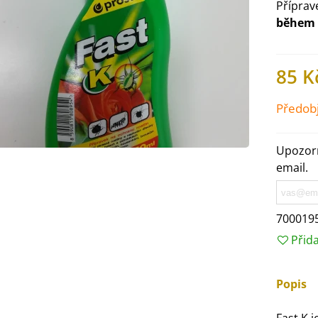
Příprav
během 
85 K
Předob
Upozorn
email.
700019
IO Ředkev bílá Laurin -
Přid
aphanus sativus - bio...
4 Kč
Popis
IO Mangold duhový - Beta
ulgaris - bio semena...