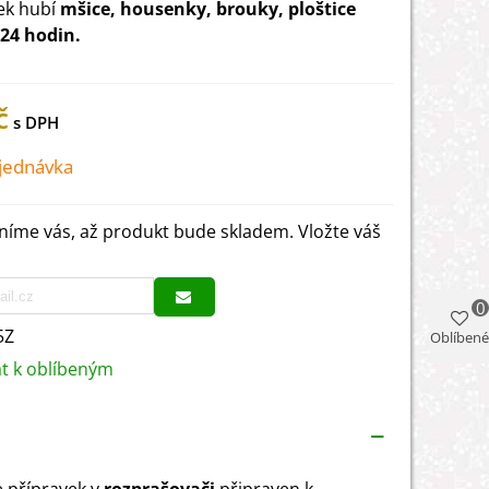
ek hubí
mšice, housenky, brouky, ploštice
24 hodin.
č
jednávka
íme vás, až produkt bude skladem. Vložte váš
0
5Z
Oblíbené
at k oblíbeným