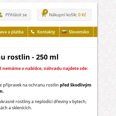
0
Přihlásit se
Nákupní košík
0 Kč
ava a platba
Kontakty
Slovensko
u rostlin - 250 ml
iž nemáme v nabídce, náhradu najdete zde:
je přípravek na ochranu rostlin
před škodlivým
m.
okrasné rostliny a neplodící dřeviny v bytech,
ách a sklenících.