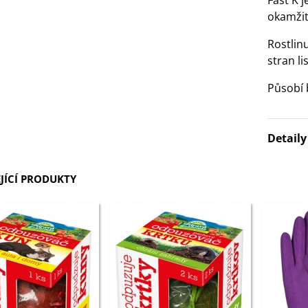
Fast K j
okamžit
3 Kč
Rostlin
IO Bazalka pravá červená -
stran li
cimum basilicum -...
6 Kč
Působí
IO Stévie sladká - Stevia
Detail
ebaudiana - bio...
4 Kč
JÍCÍ PRODUKTY