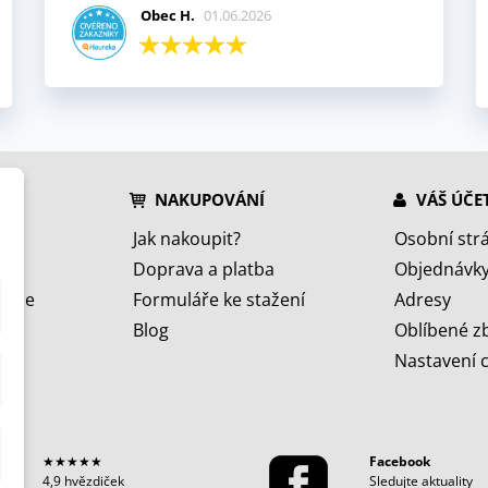
Obec H.
01.06.2026
NAKUPOVÁNÍ
VÁŠ ÚČE
Jak nakoupit?
Osobní str
Doprava a platba
Objednávk
jeme
Formuláře ke stažení
Adresy
Blog
Oblíbené z
Nastavení 
★★★★★
Facebook
4,9 hvězdiček
Sledujte aktuality