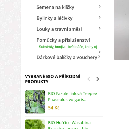
Semena na klíčky
Bylinky a léčivky
Louky a travní směsi
Pomůcky a příslušenství
Substráty, hnojiva, květináče, knihy aj.
Dárkové balíčky a vouchery
VYBRANÉ BIO A PŘÍRODNÍ
PRODUKTY
BIO Fazole fialová Teepee -
B
Phaseolus vulgaris...
R
54 Kč
5
BIO Hořčice Wasabina -
B
Brassica juncea - bio...
v