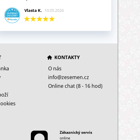
Vlasta K.
10.05.2026
T
KONTAKTY
ánka
O nás
y
info@zesemen.cz
Online chat (8 - 16 hod)
boží
cookies
Zákaznický servis
online