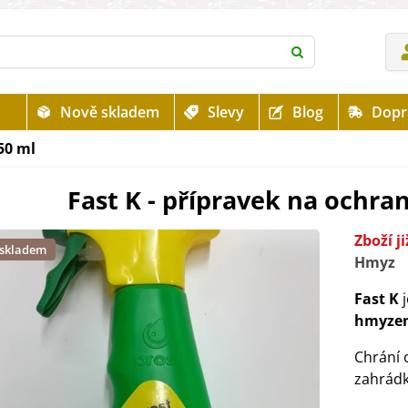
Nově skladem
Slevy
Blog
Dopr
250 ml
Fast K - přípravek na ochran
Zboží j
 skladem
Hmyz
Fast K
hmyze
Chrání 
zahrádk