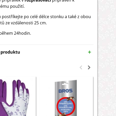
e přípravek v
rozprašovači
připraven k
ému použití.
u postříkejte po celé délce stonku a také z obou
stů ze vzdálenosti 25 cm.
 během 24hodin.
y produktu