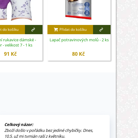
t do košíku
Přidat do košíku
Přidat
í rukavice dámské -
Lapač potravinových molů - 2 ks
Agro - Cho
 - velikost 7 - 1 ks
91 Kč
80 Kč
Celkový názor:
Zboží došlo v pořádku bez jediné chybičky. Dnes,
10.5. už mi tymián raší z květníku.