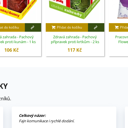
at do košíku
Přidat do košíku
Přida
á zahrada - Pachový
Zdravá zahrada - Pachový
Pracovn
ek proti kunám - 1 ks
přípravek proti krtkům - 2 ks
Flower
106 Kč
117 Kč
KY
níků.
Celkový názor:
Fajn komunikace i rychlé dodání.