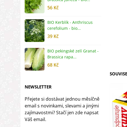
56 Kč
5
BIO Kerblík - Anthriscus
B
cerefolium - bio...
O
39 Kč
5
BIO pekingské zelí Granat -
B
Brassica rapa...
r
68 Kč
8
SOUVISE
NEWSLETTER
Přejete si dostávat jednou měsíčně
email s novinkami, slevami a jinými
zajímavostmi? Stačí jen zde napsat
Váš email.