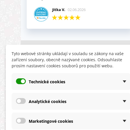
Jitka V.
02.06.2026
INFORMACE
HLEDÁTE
Tyto webové stránky ukládají v souladu se zákony na vaše
zařízení soubory, obecně nazývané cookies. Odsouhlaste
Obchodní podmínky
Slevy
prosím nastavení cookies souborů pro použití webu.
Reklamační řád
Novinky
Ochrana osobních údajů
Nyní doporuču
Technické cookies
Cookies
Mapa stránek
ÚKZÚZ info a odkazy
Analytické cookies
Marketingové cookies
★★★★★
4,9 celková spokojenost