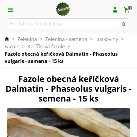
0
>
Zelenina
>
Zelenina - semena
>
Luskoviny
>
Fazole
>
Keříčková fazole
>
Fazole obecná keříčková Dalmatin - Phaseolus
vulgaris - semena - 15 ks
Fazole obecná keříčková
Dalmatin - Phaseolus vulgaris -
semena - 15 ks