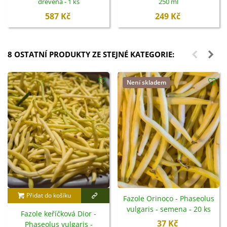
dřevěná - 1 ks
250 ml
587 Kč
249 Kč
8 OSTATNÍ PRODUKTY ZE STEJNÉ KATEGORIE:
Není skladem
Přidat do košíku
Fazole Orinoco - Phaseolus
vulgaris - semena - 20 ks
Fazole keříčková Dior -
37 Kč
Phaseolus vulgaris -