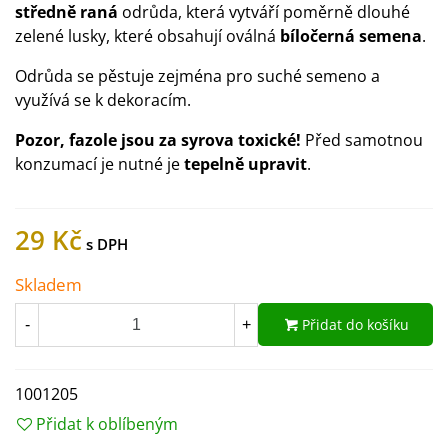
středně raná
odrůda, která vytváří poměrně dlouhé
zelené lusky, které obsahují oválná
bíločerná semena
.
Odrůda se pěstuje zejména pro suché semeno a
využívá se k dekoracím.
Pozor, fazole jsou za syrova toxické!
Před samotnou
konzumací je nutné je
tepelně upravit
.
29 Kč
Skladem
Přidat do košíku
-
+
1001205
Přidat k oblíbeným