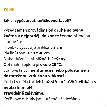
Popis
Jak si vypěstovat keříčkovou fazoli?
Výsev semen provádíme
od druhé poloviny
května
a
nejpozději do konce června
přímo na
stanoviště.
Hloubka výsevu je přibližně
3 cm
.
Ideální spon je
40 x 40 cm
.
Doba klíčení je přibližně
1–2 týdny
.
Optimální teplota je
okolo
20 ºC
.
Stanoviště volíme
slunečné nebo
polostinné
,
s
dostatečnou vzdušnou vlhkostí
.
Půda by měla být
lehčí až středně těžká
,
vlhká a s
neutrálním pH
.
Pravidelně zaléváme
.
Keříčkové odrůdy jsou určené především
k
jednorázovému sběru
.