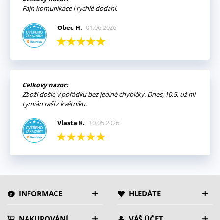
Fajn komunikace i rychlé dodání.
Obec H.
01.06.2026
Celkový názor:
Zboží došlo v pořádku bez jediné chybičky. Dnes, 10.5. už mi
tymián raší z květníku.
Vlasta K.
10.05.2026
INFORMACE
HLEDÁTE
NAKUPOVÁNÍ
VÁŠ ÚČET