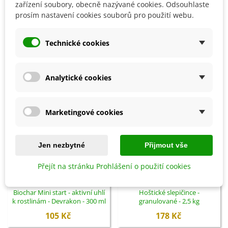
Detaily produktu
zařízení soubory, obecně nazývané cookies. Odsouhlaste
prosím nastavení cookies souborů pro použití webu.
SOUVISEJÍCÍ PRODUKTY
Technické cookies
Analytické cookies
Marketingové cookies
Jen nezbytné
Přijmout vše
Přejít na stránku Prohlášení o použití cookies
Přidat do košíku
Přidat do košíku
Biochar Mini start - aktivní uhlí
Hoštické slepičince -
k rostlinám - Devrakon - 300 ml
granulované - 2,5 kg
105 Kč
178 Kč