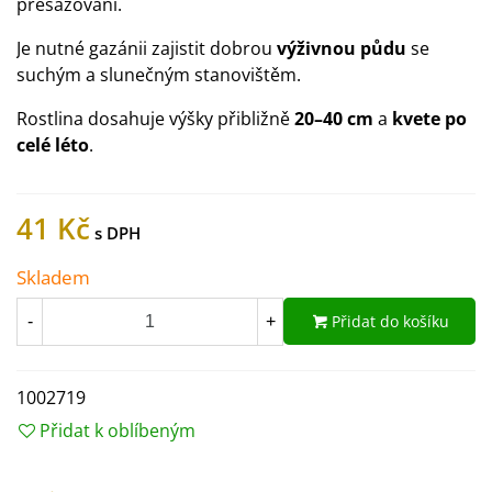
přesazování.
Je nutné gazánii zajistit dobrou
výživnou půdu
se
suchým a slunečným stanovištěm.
Rostlina dosahuje výšky přibližně
20–40 cm
a
kvete po
celé léto
.
41 Kč
Skladem
Přidat do košíku
-
+
1002719
Přidat k oblíbeným