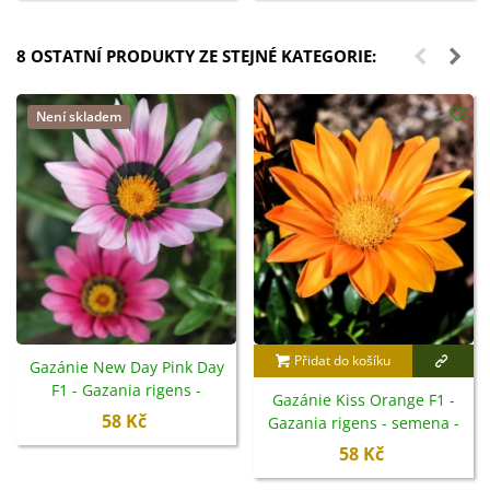
8 OSTATNÍ PRODUKTY ZE STEJNÉ KATEGORIE:
Není skladem
Přidat do košíku
Gazánie New Day Pink Day
F1 - Gazania rigens -
Gazánie Kiss Orange F1 -
semena - 20 ks
58 Kč
Gazania rigens - semena -
12 ks
58 Kč