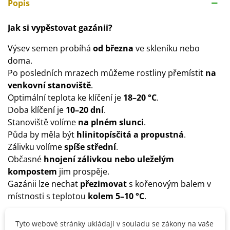
Popis
Jak si vypěstovat gazánii?
Výsev semen probíhá
od března
ve skleníku nebo
doma.
Po posledních mrazech můžeme rostliny přemístit
na
venkovní stanoviště
.
Optimální teplota ke klíčení je
18–20 °C
.
Doba klíčení je
10–20
dní
.
Stanoviště volíme
na plném
slunci
.
Půda by měla být
hlinitopísčitá a propustná
.
Zálivku volíme
spíše střední
.
Občasné
hnojení zálivkou nebo uleželým
kompostem
jim prospěje.
Gazánii lze nechat
přezimovat
s kořenovým balem v
místnosti s teplotou
kolem 5–10 °C
.
Tyto webové stránky ukládají v souladu se zákony na vaše