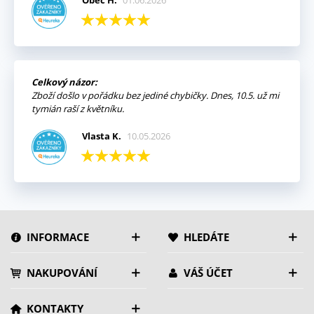
Obec H.
01.06.2026
Celkový názor:
Zboží došlo v pořádku bez jediné chybičky. Dnes, 10.5. už mi
tymián raší z květníku.
Vlasta K.
10.05.2026
INFORMACE
HLEDÁTE
NAKUPOVÁNÍ
VÁŠ ÚČET
KONTAKTY