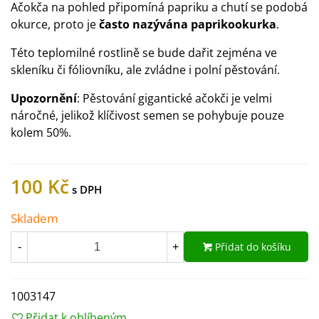
Ačokča na pohled připomíná papriku a chutí se podobá
okurce, proto je
často nazývána paprikookurka
.
Této teplomilné rostlině se bude dařit zejména ve
skleníku či fóliovníku, ale zvládne i polní pěstování.
Upozornění
: Pěstování gigantické ačokči je velmi
náročné, jelikož klíčivost semen se pohybuje pouze
kolem 50%.
100 Kč
Skladem
Přidat do košíku
-
+
1003147
Přidat k oblíbeným