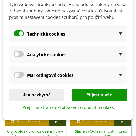
Tyto webové stránky ukládají v souladu se zákony na vaše
zařízení soubory, obecně nazývané cookies. Odsouhlaste
prosím nastavení cookies souborů pro použití webu.
Detaily produktu
Technické cookies
SOUVISEJÍCÍ PRODUKTY
Sleva
Sleva
Analytické cookies
Marketingové cookies
Jen nezbytné
Přijmout vše
Přejít na stránku Prohlášení o použití cookies
Přidat do košíku
Přidat do košíku
Clonoplus - pro rozložení hub v
Slimex - Ochrana rostlin před