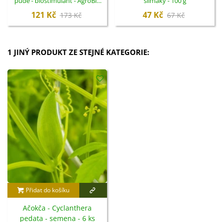
půdě - biostimulant - AgroBio
slimáky - 100 g
Opava - 10 ml
121 Kč
47 Kč
173 Kč
67 Kč
1 JINÝ PRODUKT ZE STEJNÉ KATEGORIE:
Přidat do košíku
Ačokča - Cyclanthera
pedata - semena - 6 ks