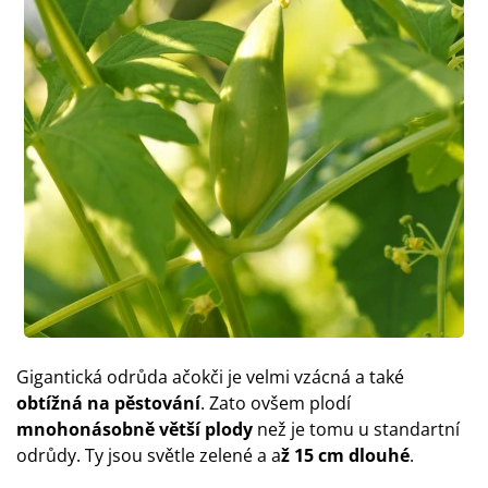
Gigantická odrůda ačokči je velmi vzácná a také
obtížná na pěstování
. Zato ovšem plodí
mnohonásobně větší plody
než je tomu u standartní
odrůdy. Ty jsou světle zelené a a
ž 15 cm dlouhé
.