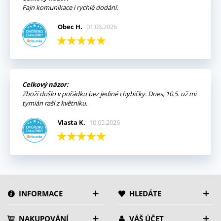
Fajn komunikace i rychlé dodání.
Obec H.
01.06.2026
Celkový názor:
Zboží došlo v pořádku bez jediné chybičky. Dnes, 10.5. už mi
tymián raší z květníku.
Vlasta K.
10.05.2026
INFORMACE
HLEDÁTE
NAKUPOVÁNÍ
VÁŠ ÚČET