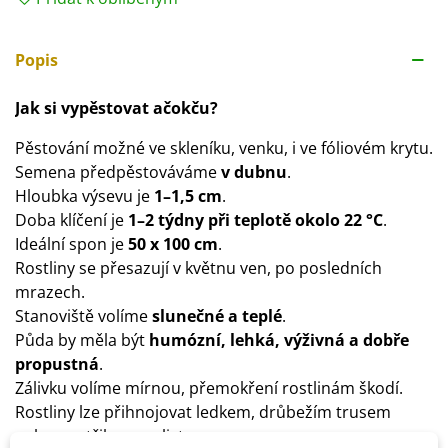
Popis
Jak si vypěstovat ačokču?
Pěstování možné ve skleníku, venku, i ve fóliovém krytu.
Semena předpěstováváme
v dubnu
.
Hloubka výsevu je
1–1,5 cm
.
Doba klíčení je
1–2 týdny při teplotě okolo 22 °C
.
Ideální spon je
50 x 100 cm
.
Rostliny se přesazují v květnu ven, po posledních
mrazech.
Stanoviště volíme
slunečné a teplé
.
Půda by měla být
humózní, lehká, výživná a dobře
propustná
.
Zálivku volíme mírnou, přemokření rostlinám škodí.
Rostliny lze přihnojovat ledkem, drůbežím trusem
nebo postřikem na list.