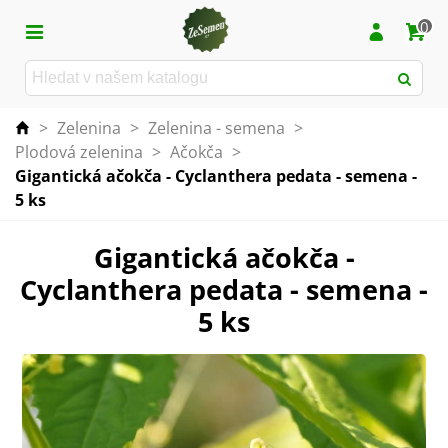
0
>
Zelenina
>
Zelenina - semena
>
Plodová zelenina
>
Ačokča
>
Gigantická ačokča - Cyclanthera pedata - semena -
5 ks
Gigantická ačokča -
Cyclanthera pedata - semena -
5 ks