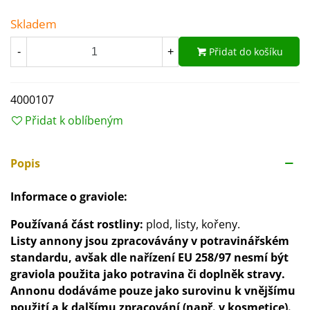
Skladem
Přidat do košíku
-
+
4000107
Přidat k oblíbeným
Popis
Informace o graviole:
Používaná část rostliny:
plod, listy, kořeny.
Listy annony jsou zpracovávány v potravinářském
standardu, avšak dle nařízení EU 258/97 nesmí být
graviola použita jako potravina či doplněk stravy.
Annonu dodáváme pouze jako surovinu k vnějšímu
použití a k dalšímu zpracování (např. v kosmetice).