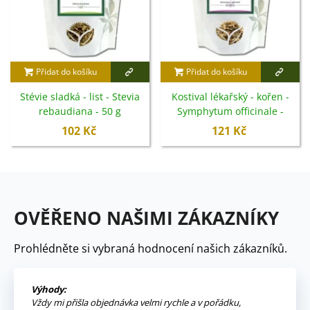
Přidat do košíku
Přidat do košíku
Stévie sladká - list - Stevia
Kostival lékařský - kořen -
rebaudiana - 50 g
Symphytum officinale -
100 g
102 Kč
121 Kč
OVĚŘENO NAŠIMI ZÁKAZNÍKY
Prohlédněte si vybraná hodnocení našich zákazníků.
Výhody:
Vždy mi přišla objednávka velmi rychle a v pořádku,