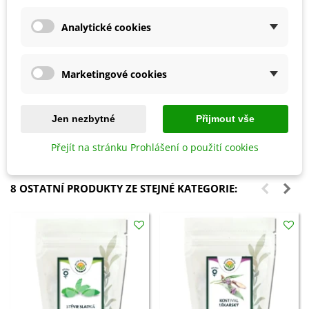
Analytické cookies
Marketingové cookies
Přidat do košíku
Přidat do košíku
Bylinky pro každého - kniha -
Květinová směs - Ohnivý večer -
1 ks
semena Kiepenkerl - 1 ks
Jen nezbytné
Přijmout vše
204 Kč
80 Kč
Přejít na stránku Prohlášení o použití cookies
8 OSTATNÍ PRODUKTY ZE STEJNÉ KATEGORIE: