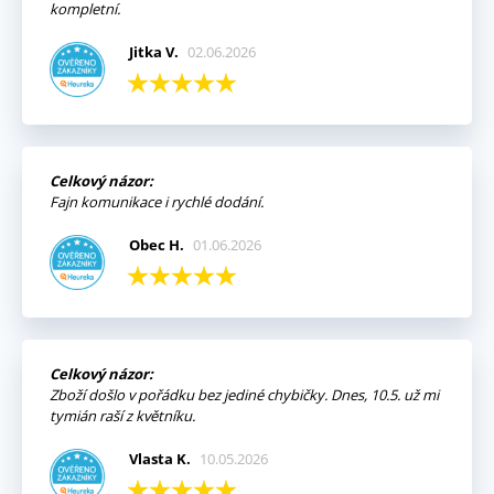
kompletní.
Jitka V.
02.06.2026
Celkový názor:
Fajn komunikace i rychlé dodání.
Obec H.
01.06.2026
Celkový názor:
Zboží došlo v pořádku bez jediné chybičky. Dnes, 10.5. už mi
tymián raší z květníku.
Vlasta K.
10.05.2026