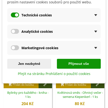
prosím nastavení cookies souborů pro použití webu.
Detaily produktu
Technické cookies
SOUVISEJÍCÍ PRODUKTY
Analytické cookies
Marketingové cookies
Jen nezbytné
Přijmout vše
Přejít na stránku Prohlášení o použití cookies
Přidat do košíku
Přidat do košíku
Bylinky pro každého - kniha -
Květinová směs - Ohnivý večer -
1 ks
semena Kiepenkerl - 1 ks
204 Kč
80 Kč