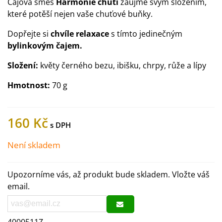
Čajová směs
Harmonie chutí
zaujme svým složením,
které potěší nejen vaše chuťové buňky.
Dopřejte si
chvíle relaxace
s tímto jedinečným
bylinkovým čajem.
Složení:
květy černého bezu, ibišku, chrpy, růže a lípy
Hmotnost:
70 g
160 Kč
Není skladem
Upozorníme vás, až produkt bude skladem. Vložte váš
email.