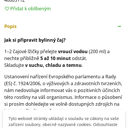
4000511Z
Přidat k oblíbeným
Popis
Jak si připravit bylinný čaj?
1–2 čajové lžičky přelejte
vroucí vodou
(200 ml) a
nechte přibližně
5 až 10 minut
odstát.
Skladujte
v suchu, chladu a temnu
.
Ustanovení nařízení Evropského parlamentu a Rady
(ES) č. 1924/2006, o výživových a zdravotních tvrzeních,
nám nedovoluje informovat vás o pozitivních účincích
této rostliny na váš organismus. Informace o působení
si prosím dohledejte ve volně dostupných zdrojích na
internetu či v literatuře.
Tyto webové stránky ukládají v souladu se zákony na vaše
zařízení soubory, obecně nazývané cookies. Odsouhlaste