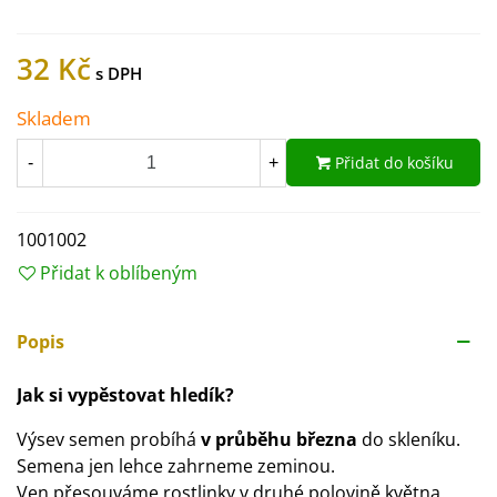
32 Kč
Skladem
Přidat do košíku
-
+
1001002
Přidat k oblíbeným
Popis
Jak si vypěstovat hledík?
Výsev semen probíhá
v průběhu března
do skleníku.
Semena jen lehce zahrneme zeminou.
Ven přesouváme rostlinky v druhé polovině května.