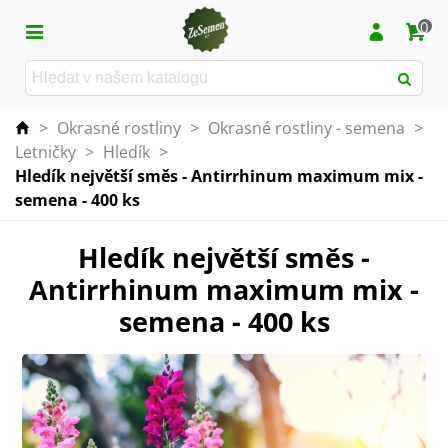
0
>
Okrasné rostliny
>
Okrasné rostliny - semena
>
Letničky
>
Hledík
>
Hledík největší směs - Antirrhinum maximum mix -
semena - 400 ks
Hledík největší směs -
Antirrhinum maximum mix -
semena - 400 ks