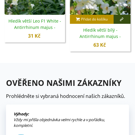
Přidat do košíku
Hledík větší Leo F1 White -
Antirrhinum majus -
Hledík větší bílý -
semena - 20 ks
31 Kč
Antirrhinum majus -
semena - 35 ks
63 Kč
OVĚŘENO NAŠIMI ZÁKAZNÍKY
Prohlédněte si vybraná hodnocení našich zákazníků.
Výhody:
Vždy mi přišla objednávka velmi rychle a v pořádku,
kompletní.