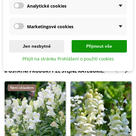
Analytické cookies
Přidat do košíku
Přidat do košíku
Marketingové cookies
Biochar Mini start - aktivní uhlí
Hoštické slepičince -
k rostlinám - Devrakon - 300 ml
granulované - 2,5 kg
Jen nezbytné
Přijmout vše
105 Kč
178 Kč
Přejít na stránku Prohlášení o použití cookies
8 OSTATNÍ PRODUKTY ZE STEJNÉ KATEGORIE:
Není skladem