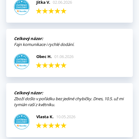
Jitka V.
02.06.2026
Celkový názor:
Fajn komunikace i rychlé dodání.
Obec H.
01.06.2026
Celkový názor:
Zboží došlo v pořádku bez jediné chybičky. Dnes, 10.5. už mi
tymián raší z květníku.
Vlasta K.
10.05.2026