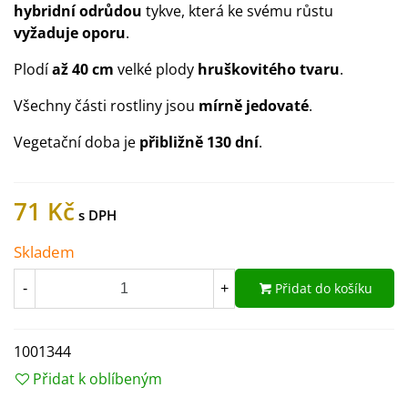
hybridní odrůdou
tykve, která ke svému růstu
vyžaduje oporu
.
Plodí
až 40 cm
velké plody
hruškovitého tvaru
.
Všechny části rostliny jsou
mírně jedovaté
.
Vegetační doba je
přibližně 130 dní
.
71 Kč
Skladem
Přidat do košíku
-
+
1001344
Přidat k oblíbeným