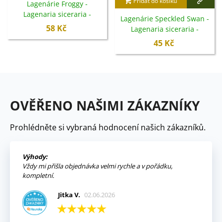
Přidat do košíku
Lagenárie Froggy -
Lagenaria siceraria -
Lagenárie Speckled Swan -
semena - 6 ks
58 Kč
Lagenaria siceraria -
semena - 6 ks
45 Kč
OVĚŘENO NAŠIMI ZÁKAZNÍKY
Prohlédněte si vybraná hodnocení našich zákazníků.
Výhody:
Vždy mi přišla objednávka velmi rychle a v pořádku,
kompletní.
Jitka V.
02.06.2026