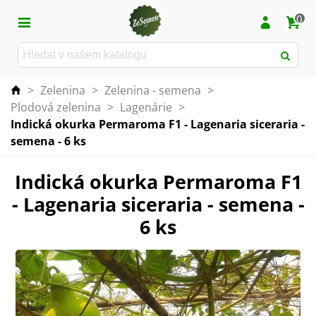
0
>
Zelenina
>
Zelenina - semena
>
Plodová zelenina
>
Lagenárie
>
Indická okurka Permaroma F1 - Lagenaria siceraria -
semena - 6 ks
Indická okurka Permaroma F1
- Lagenaria siceraria - semena -
6 ks