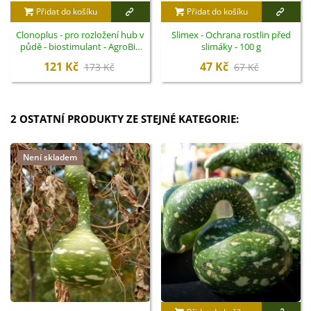
Přidat do košíku
Přidat do košíku
Clonoplus - pro rozložení hub v
Slimex - Ochrana rostlin před
půdě - biostimulant - AgroBio
slimáky - 100 g
Opava - 10 ml
121 Kč
47 Kč
173 Kč
67 Kč
2 OSTATNÍ PRODUKTY ZE STEJNÉ KATEGORIE:
Není skladem