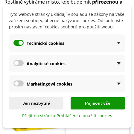
Rostlině vybíráme místo, kde bude mít
přirozenou a
dostatečnou oporu
.
Tyto webové stránky ukládají v souladu se zákony na vaše
Na volné ploše roste poléhavě.
zařízení soubory, obecně nazývané cookies. Odsouhlaste
prosím nastavení cookies souborů pro použití webu.
Detaily produktu
Technické cookies
SOUVISEJÍCÍ PRODUKTY
Analytické cookies
Sleva
Sleva
Marketingové cookies
Jen nezbytné
Přijmout vše
Přejít na stránku Prohlášení o použití cookies