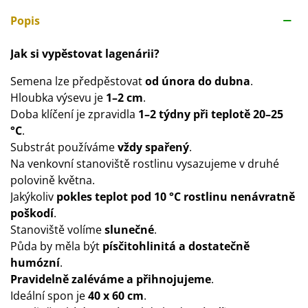
Popis
Jak si vypěstovat lagenárii?
Semena lze předpěstovat
od února do dubna
.
Hloubka výsevu je
1–2 cm
.
Doba klíčení je zpravidla
1–2 týdny při teplotě 20–25
°C
.
Substrát používáme
vždy spařený
.
Na venkovní stanoviště rostlinu vysazujeme v druhé
polovině května.
Jakýkoliv
pokles teplot pod 10 °C rostlinu nenávratně
poškodí
.
Stanoviště volíme
slunečné
.
Půda by měla být
písčitohlinitá a dostatečně
humózní
.
Pravidelně zaléváme a přihnojujeme
.
Ideální spon je
40 x 60 cm
.