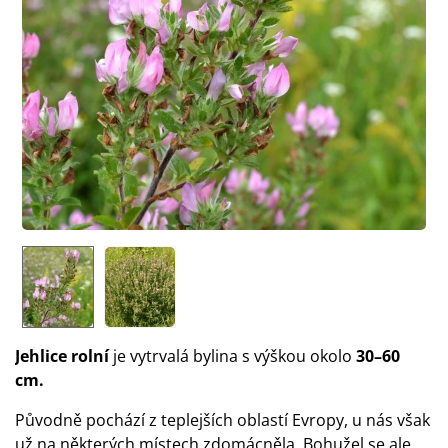
Jehlice rolní
je vytrvalá bylina s výškou okolo
30–60
cm.
Původně pochází z teplejších oblastí Evropy, u nás však
už na některých místech zdomácněla. Bohužel se ale