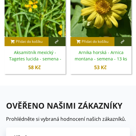
Přidat do košíku
Přidat do košíku
Aksamitník mexický -
Arnika horská - Arnica
Tagetes lucida - semena -
montana - semena - 13 ks
0,2 g
58 Kč
53 Kč
OVĚŘENO NAŠIMI ZÁKAZNÍKY
Prohlédněte si vybraná hodnocení našich zákazníků.