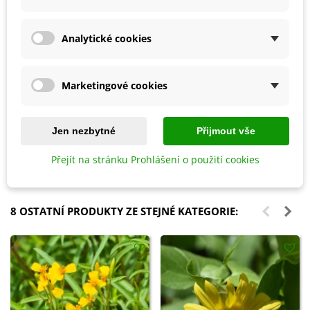
Analytické cookies
Marketingové cookies
Přidat do košíku
Přidat do košíku
Bylinky pro každého - kniha -
Květinová směs - Ohnivý večer -
Jen nezbytné
Přijmout vše
1 ks
semena Kiepenkerl - 1 ks
204 Kč
80 Kč
Přejít na stránku Prohlášení o použití cookies
8 OSTATNÍ PRODUKTY ZE STEJNÉ KATEGORIE: