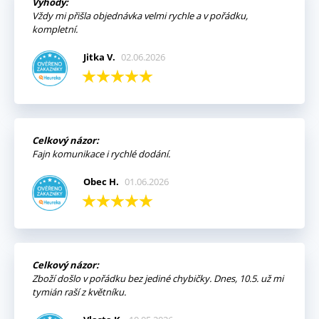
Výhody:
Vždy mi přišla objednávka velmi rychle a v pořádku,
kompletní.
Jitka V.
02.06.2026
Celkový názor:
Fajn komunikace i rychlé dodání.
Obec H.
01.06.2026
Celkový názor:
Zboží došlo v pořádku bez jediné chybičky. Dnes, 10.5. už mi
tymián raší z květníku.