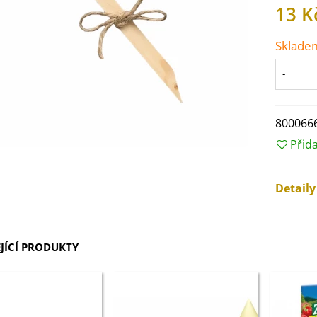
13 K
Sklade
-
800066
Přid
Detail
IO Ředkev bílá Laurin -
aphanus sativus - bio...
JÍCÍ PRODUKTY
4 Kč
IO Mangold duhový - Beta
ulgaris - bio semena...