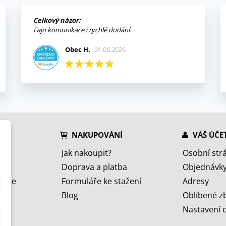
Celkový názor:
Fajn komunikace i rychlé dodání.
Obec H.
01.06.2026
NAKUPOVÁNÍ
VÁŠ ÚČE
Jak nakoupit?
Osobní str
Doprava a platba
Objednávk
jeme
Formuláře ke stažení
Adresy
Blog
Oblíbené z
Nastavení 