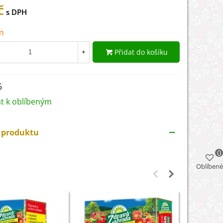
č
m
Přidat do košíku
+
6
at k oblíbeným
y produktu
0
Oblíbené