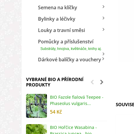
Semena na klíčky
Bylinky a léčivky
Louky a travní směsi
Pomůcky a příslušenství
Substráty, hnojiva, květináče, knihy aj.
Dárkové balíčky a vouchery
VYBRANÉ BIO A PŘÍRODNÍ
PRODUKTY
BIO Fazole fialová Teepee -
B
Phaseolus vulgaris...
R
SOUVISE
54 Kč
5
BIO Hořčice Wasabina -
B
Brassica juncea - bio...
v