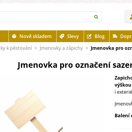
Nově skladem
Slevy
Blog
Dopr
ky k pěstování
>
Jmenovky a zápichy
>
Jmenovka pro ozna
Jmenovka pro označení sazeni
Zapich
výškou
i exteri
Jmenovk
Balení 