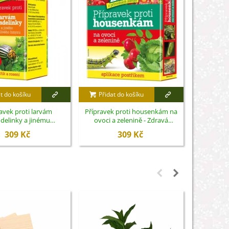
t do košíku
Přidat do košíku
Přidat
avek proti larvám
Přípravek proti housenkám na
Zimní v
elinky a jinému
ovoci a zelenině - Zdravá
venkovní 
ému hmyzu - Zdravá
zahrada - ochrana rostlin - 2 x 10
309 Kč
309 Kč
ochrana rostlin - 20 ml
g