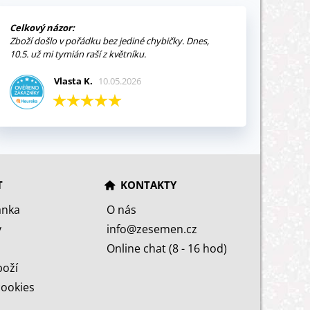
Celkový názor:
Zboží došlo v pořádku bez jediné chybičky. Dnes,
10.5. už mi tymián raší z květníku.
Vlasta K.
10.05.2026
T
KONTAKTY
ánka
O nás
y
info@zesemen.cz
Online chat (8 - 16 hod)
boží
cookies