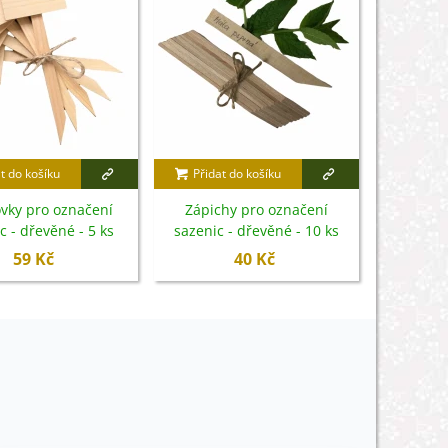
t do košíku
Přidat do košíku
Přidat
vky pro označení
Zápichy pro označení
Jmenovk
c - dřevěné - 5 ks
sazenic - dřevěné - 10 ks
ze
59 Kč
40 Kč