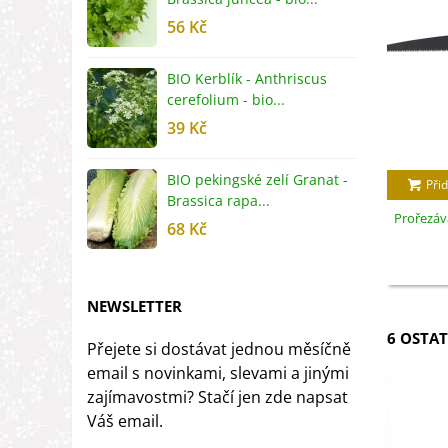
56 Kč
5
BIO Kerblík - Anthriscus
B
cerefolium - bio...
O
39 Kč
5
BIO pekingské zelí Granat -
B
Přid
Brassica rapa...
r
Prořezáva
68 Kč
8
NEWSLETTER
6 OSTAT
Přejete si dostávat jednou měsíčně
email s novinkami, slevami a jinými
zajímavostmi? Stačí jen zde napsat
Váš email.