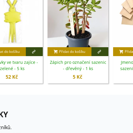
at do košíku
Přidat do košíku
Přida
ky ve tvaru zajíce -
Zápich pro označení sazenic
Jmeno
zelené - 5 ks
- dřevěný - 1 ks
sazeni
52 Kč
5 Kč
KY
níků.