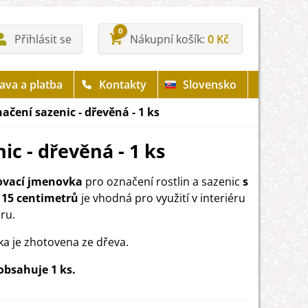
0
Přihlásit se
Nákupní košík
0 Kč
ava a platba
Kontakty
Slovensko
čení sazenic - dřevěná - 1 ks
c - dřevěná - 1 ks
ovací jmenovka
pro označení rostlin a sazenic
s
 15 centimetrů
je vhodná pro využití v interiéru
éru.
a je zhotovena ze dřeva.
obsahuje 1 ks.