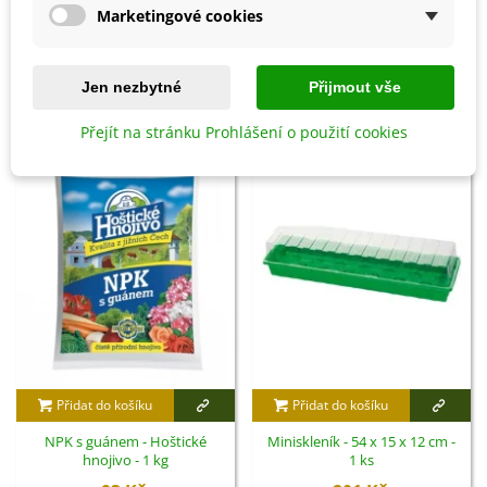
Marketingové cookies
Detaily produktu
Jen nezbytné
Přijmout vše
SOUVISEJÍCÍ PRODUKTY
Přejít na stránku Prohlášení o použití cookies
Přidat do košíku
Přidat do košíku
NPK s guánem - Hoštické
Miniskleník - 54 x 15 x 12 cm -
hnojivo - 1 kg
1 ks