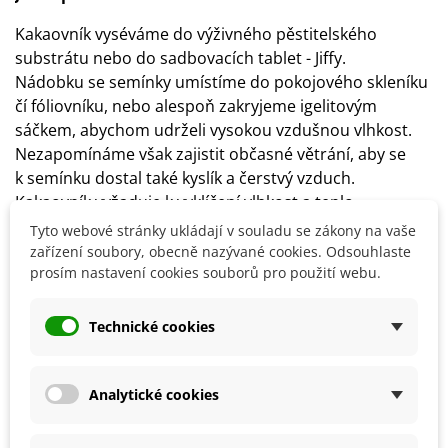
Kakaovník vyséváme do výživného pěstitelského
substrátu nebo do sadbovacích tablet - Jiffy.
Nádobku se semínky umístíme do pokojového skleníku
čí fóliovníku, nebo alespoň zakryjeme igelitovým
sáčkem, abychom udrželi vysokou vzdušnou vlhkost.
Nezapomínáme však zajistit občasné větrání, aby se
k semínku dostal také kyslík a čerstvý vzduch.
Kakaovník vyžaduje k vyklíčení vlhkost a teplo.
Rostlina je však na příliv přímého slunce citlivá a slunce
Tyto webové stránky ukládají v souladu se zákony na vaše
jí může sežehnout listy, proto ji umisťujeme na světlo,
zařízení soubory, obecně nazývané cookies. Odsouhlaste
prosím nastavení cookies souborů pro použití webu.
nikoliv však na přímé slunce
Plody kakaovníky se nejprve nadrtí na prášek a posléze
Technické cookies
máslo. Je možné z nich však připravit také zavařeniny.
Kakaovník má podlouhlé lesklé zelené listy, které jsou
červené, když vyrůstají. Dřevo kakaovníku je žluté až
Analytické cookies
červené, strom dorůstá 4 až 8 metrů.