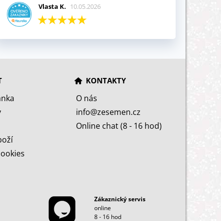
Vlasta K.
10.05.2026
T
KONTAKTY
ánka
O nás
y
info@zesemen.cz
Online chat (8 - 16 hod)
boží
cookies
Zákaznický servis
online
8 - 16 hod