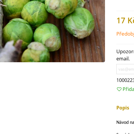
17 K
Předob
Upozorn
email.
100022
Přid
IO Ředkev bílá Laurin -
aphanus sativus - bio...
Popis
4 Kč
Návod na
IO Mangold duhový - Beta
ulgaris - bio semena...