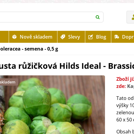
Nově skladem
Slevy
Blog
Dopr
oleracea - semena - 0,5 g
sta růžičková Hilds Ideal - Brassi
Zboží 
 skladem
zde:
Ka
Tato od
výšky 1
zelenou
60 x 50 
Obsah b