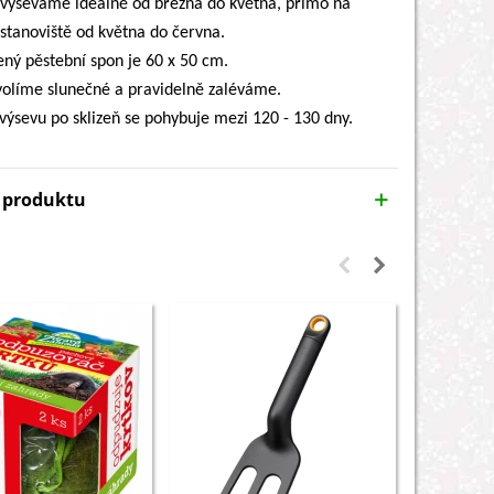
vyséváme ideálně od března do května, přímo na
 stanoviště od května do června.
ný pěstební spon je 60 x 50 cm.
 volíme slunečné a pravidelně zaléváme.
výsevu po sklizeň se pohybuje mezi 120 - 130 dny.
y produktu