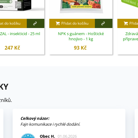
at do košíku
Přidat do košíku
Přida
AL - insekticid - 25 ml
NPK s guánem - Hoštické
Zdravá
hnojivo - 1 kg
příprave
247 Kč
93 Kč
KY
níků.
Celkový názor:
Fajn komunikace i rychlé dodání.
Obec H.
01.06.2026