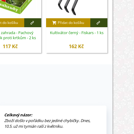
t do košíku
Přidat do košíku
Přidat
 zahrada - Pachový
Kultivátor černý - Fiskars - 1 ks
Cererit s
k proti krtkům - 2 ks
Or
117 Kč
162 Kč
Celkový názor:
Zboží došlo v pořádku bez jediné chybičky. Dnes,
10.5. už mi tymián raší z květníku.