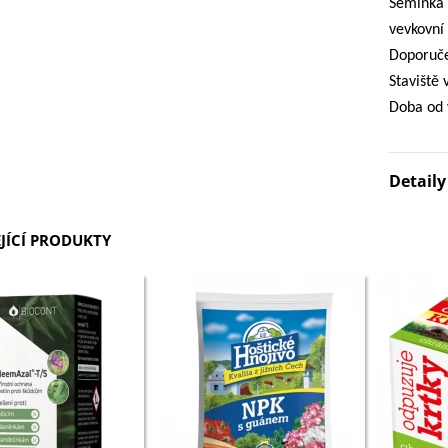
Semínka 
3 Kč
vevkovní
Doporuče
IO Bazalka pravá červená -
Staviště
cimum basilicum -...
Doba od 
6 Kč
IO Stévie sladká - Stevia
Detail
ebaudiana - bio...
4 Kč
JÍCÍ PRODUKTY