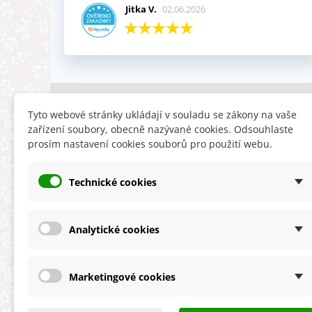
Jitka V.
02.06.2026
INFORMACE
HLEDÁTE
Tyto webové stránky ukládají v souladu se zákony na vaše
zařízení soubory, obecně nazývané cookies. Odsouhlaste
Obchodní podmínky
Slevy
prosím nastavení cookies souborů pro použití webu.
Reklamační řád
Novinky
Ochrana osobních údajů
Nyní doporuču
Technické cookies
Cookies
Mapa stránek
ÚKZÚZ info a odkazy
Analytické cookies
Marketingové cookies
★★★★★
4,9 celková spokojenost
s obchodem