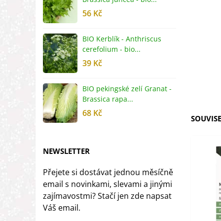
56 Kč
5
BIO Kerblík - Anthriscus
B
cerefolium - bio...
O
39 Kč
5
BIO pekingské zelí Granat -
B
Brassica rapa...
r
68 Kč
8
SOUVISE
NEWSLETTER
Přejete si dostávat jednou měsíčně
email s novinkami, slevami a jinými
zajímavostmi? Stačí jen zde napsat
Váš email.