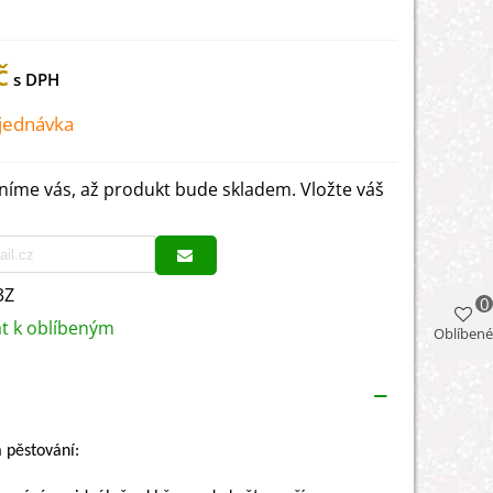
č
jednávka
íme vás, až produkt bude skladem. Vložte váš
3Z
0
at k oblíbeným
Oblíbené
 pěstování: