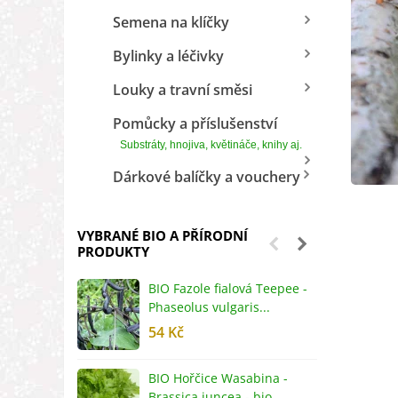
Semena na klíčky
Bylinky a léčivky
Louky a travní směsi
Pomůcky a příslušenství
Substráty, hnojiva, květináče, knihy aj.
Dárkové balíčky a vouchery
VYBRANÉ BIO A PŘÍRODNÍ
PRODUKTY
BIO Fazole fialová Teepee -
B
Phaseolus vulgaris...
R
54 Kč
5
BIO Hořčice Wasabina -
B
Brassica juncea - bio...
v