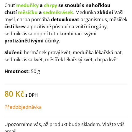
Chuť
meduňky
a
chrpy
se snoubí s nahořklou
chutí
měsíčku
a
sedmikrásek
. Meduňka
zklidní
Vaši
mysl, chrpa pomáhá
detoxikovat
organismus, měsíček
čistí krev
a pozitivně působí na vnitřní orgány,
sedmikráska doplní tuto kombinaci svými
protizánětlivými
účinky.
Složení:
heřmánek pravý květ, meduňka lékařská nať,
sedmikráska květ, měsíček lékařský květ, chrpa květ
Hmotnost:
50 g
80 Kč
Předobjednávka
Upozorníme vás, až produkt bude skladem. Vložte váš
email.