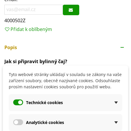
4000502Z
Přidat k oblíbeným
Popis
Jak si připravit bylinný čaj?
1–2 čajové lžičky přelejte
vroucí vodou
(200 ml) a
Tyto webové stránky ukládají v souladu se zákony na vaše
nechte přibližně
5 až 10 minut
odstát.
zařízení soubory, obecně nazývané cookies. Odsouhlaste
prosím nastavení cookies souborů pro použití webu.
Čaj lze konzumovat horký či vlažný.
Ustanovení nařízení Evropského parlamentu a Rady
Technické cookies
(ES) č. 1924/2006, o výživových a zdravotních tvrzeních,
nám nedovoluje informovat vás o pozitivních účincích
této rostliny na váš organismus. Informace o působení
Analytické cookies
si prosím dohledejte ve volně dostupných zdrojích na