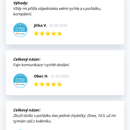
Výhody:
Vždy mi přišla objednávka velmi rychle a v pořádku,
kompletní.
Jitka V.
02.06.2026
Celkový názor:
Fajn komunikace i rychlé dodání.
Obec H.
01.06.2026
Celkový názor:
Zboží došlo v pořádku bez jediné chybičky. Dnes, 10.5. už mi
tymián raší z květníku.