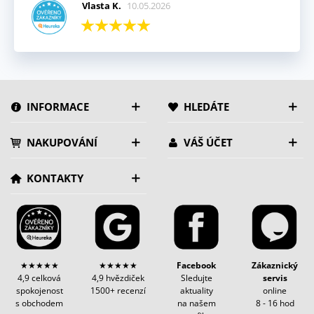
Vlasta K.
10.05.2026
INFORMACE
HLEDÁTE
NAKUPOVÁNÍ
VÁŠ ÚČET
KONTAKTY
★★★★★
★★★★★
Facebook
Zákaznický
4,9 celková
4,9 hvězdiček
Sledujte
servis
spokojenost
1500+ recenzí
aktuality
online
s obchodem
na našem
8 - 16 hod