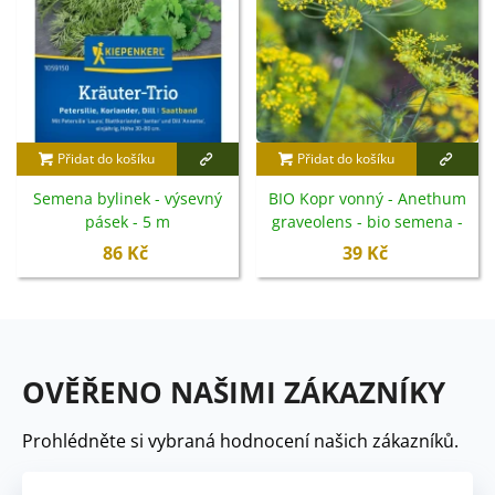
Přidat do košíku
Přidat do košíku
Semena bylinek - výsevný
BIO Kopr vonný - Anethum
pásek - 5 m
graveolens - bio semena -
300 ks
86 Kč
39 Kč
OVĚŘENO NAŠIMI ZÁKAZNÍKY
Prohlédněte si vybraná hodnocení našich zákazníků.