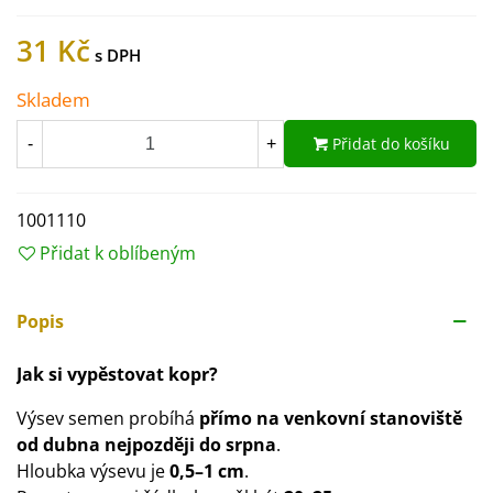
31 Kč
Skladem
Přidat do košíku
-
+
1001110
Přidat k oblíbeným
Popis
Jak si vypěstovat kopr?
Výsev semen probíhá
přímo na venkovní stanoviště
od dubna nejpozději do srpna
.
Hloubka výsevu je
0,5–1 cm
.