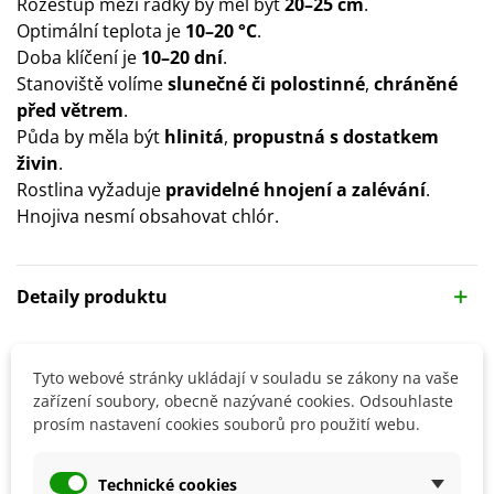
Rozestup mezi řádky by měl být
20–25 cm
.
Optimální teplota je
10–20 °C
.
Doba klíčení je
10–20 dní
.
Stanoviště volíme
slunečné či polostinné
,
chráněné
před větrem
.
Půda by měla být
hlinitá
,
propustná s dostatkem
živin
.
Rostlina vyžaduje
pravidelné hnojení a zalévání
.
Hnojiva nesmí obsahovat chlór.
Detaily produktu
SOUVISEJÍCÍ PRODUKTY
Tyto webové stránky ukládají v souladu se zákony na vaše
zařízení soubory, obecně nazývané cookies. Odsouhlaste
prosím nastavení cookies souborů pro použití webu.
Technické cookies