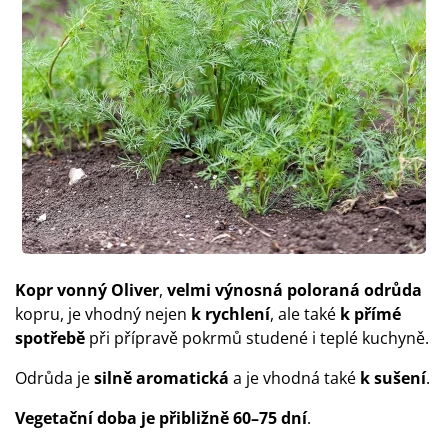
Kopr vonný Oliver
,
velmi výnosná poloraná odrůda
kopru, je vhodný nejen
k rychlení
, ale také
k přímé
spotřebě
při přípravě pokrmů studené i teplé kuchyně.
Odrůda je
silně aromatická
a je vhodná také
k sušení
.
Vegetační doba je přibližně
60–75 dní
.