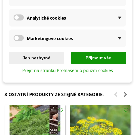
Analytické cookies
Marketingové cookies
Přidat do košíku
Přidat do košíku
Bylinky pro každého - kniha -
Květinová směs - Ohnivý večer -
Jen nezbytné
Přijmout vše
1 ks
semena Kiepenkerl - 1 ks
Přejít na stránku Prohlášení o použití cookies
204 Kč
80 Kč
8 OSTATNÍ PRODUKTY ZE STEJNÉ KATEGORIE: