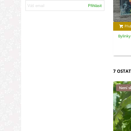
Přihlásit
Přid
Bylinky
7 OSTAT
Není 