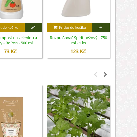
t do košíku
Přidat do košíku
Přidat
mpost na zeleninu a
Rozprašovač Spirit béžový - 750
Nůžky na 
y - BoPon - 500 ml
ml - 1 ks
S
73 Kč
123 Kč
Není sk