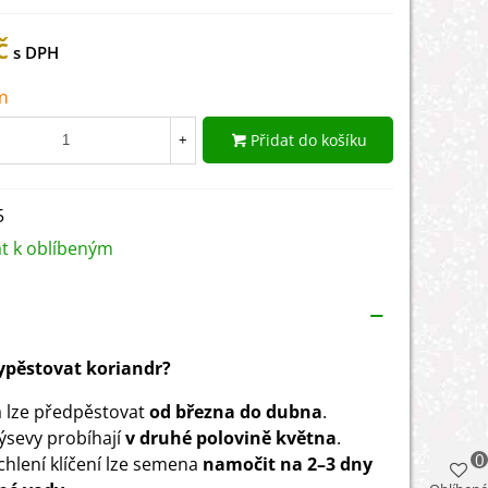
č
m
Přidat do košíku
+
5
at k oblíbeným
vypěstovat koriandr?
 lze předpěstovat
od března do dubna
.
ýsevy probíhají
v druhé polovině května
.
0
chlení klíčení lze semena
namočit na 2–3 dny