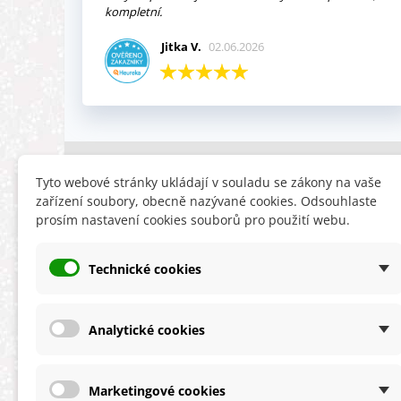
kompletní.
Jitka V.
02.06.2026
INFORMACE
HLEDÁTE
Tyto webové stránky ukládají v souladu se zákony na vaše
zařízení soubory, obecně nazývané cookies. Odsouhlaste
Obchodní podmínky
Slevy
prosím nastavení cookies souborů pro použití webu.
Reklamační řád
Novinky
Ochrana osobních údajů
Nyní doporuču
Technické cookies
Cookies
Mapa stránek
ÚKZÚZ info a odkazy
Analytické cookies
Marketingové cookies
★★★★★