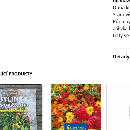
do vlaž
Doba kl
3 Kč
Stanovi
Půda by
IO Bazalka pravá červená -
Zálivka
cimum basilicum -...
Listy se
6 Kč
IO Stévie sladká - Stevia
Detail
ebaudiana - bio...
4 Kč
JÍCÍ PRODUKTY