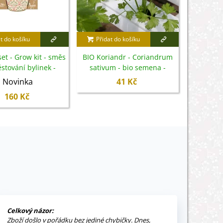
t do košíku
Přidat do košíku
BIO Kori
Coriand
et - Grow kit - směs
BIO Koriandr - Coriandrum
se
stování bylinek -
sativum - bio semena -
ossombs - 1 ks
100 ks
Novinka
41 Kč
160 Kč
Celkový názor:
Zboží došlo v pořádku bez jediné chybičky. Dnes,