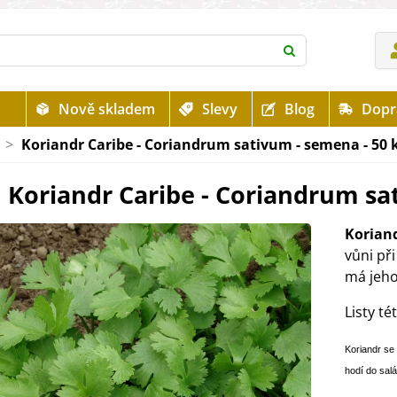
Nově skladem
Slevy
Blog
Dopr
>
Koriandr Caribe - Coriandrum sativum - semena - 50 
Koriandr Caribe - Coriandrum sa
Koriand
vůni při
má jeho
Listy té
Koriandr se
hodí do salá