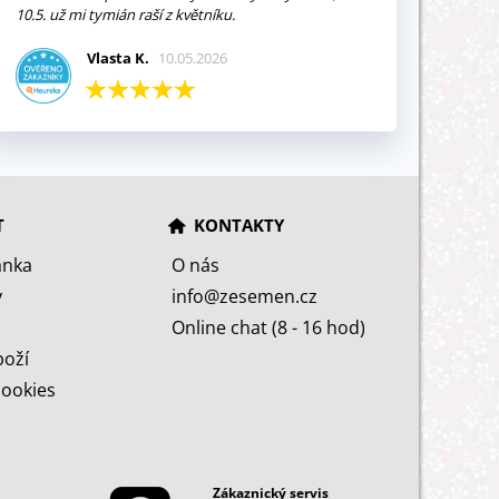
10.5. už mi tymián raší z květníku.
Vlasta K.
10.05.2026
T
KONTAKTY
ánka
O nás
y
info@zesemen.cz
Online chat (8 - 16 hod)
boží
cookies
Zákaznický servis