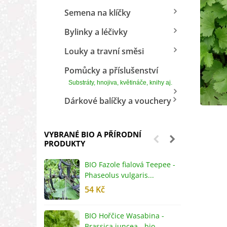
Semena na klíčky
Bylinky a léčivky
Louky a travní směsi
Pomůcky a příslušenství
Substráty, hnojiva, květináče, knihy aj.
Dárkové balíčky a vouchery
VYBRANÉ BIO A PŘÍRODNÍ
PRODUKTY
BIO Fazole fialová Teepee -
B
Phaseolus vulgaris...
R
54 Kč
5
BIO Hořčice Wasabina -
B
Brassica juncea - bio...
v