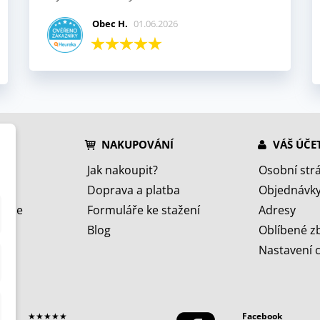
Obec H.
01.06.2026
NAKUPOVÁNÍ
VÁŠ ÚČE
Jak nakoupit?
Osobní str
Doprava a platba
Objednávk
jeme
Formuláře ke stažení
Adresy
Blog
Oblíbené z
Nastavení 
★★★★★
Facebook