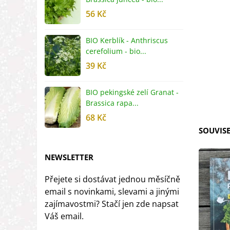
56 Kč
5
BIO Kerblík - Anthriscus
B
cerefolium - bio...
O
39 Kč
5
BIO pekingské zelí Granat -
B
Brassica rapa...
r
68 Kč
8
SOUVISE
NEWSLETTER
Přejete si dostávat jednou měsíčně
email s novinkami, slevami a jinými
zajímavostmi? Stačí jen zde napsat
Váš email.