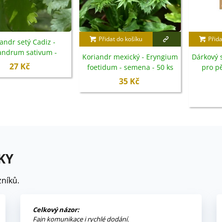
Přidat do košíku
Přida
andr setý Cadiz -
andrum sativum -
Koriandr mexický - Eryngium
Dárkový s
emena - 100 ks
27 Kč
foetidum - semena - 50 ks
pro pě
Bl
35 Kč
KY
níků.
Celkový názor:
Fajn komunikace i rychlé dodání.