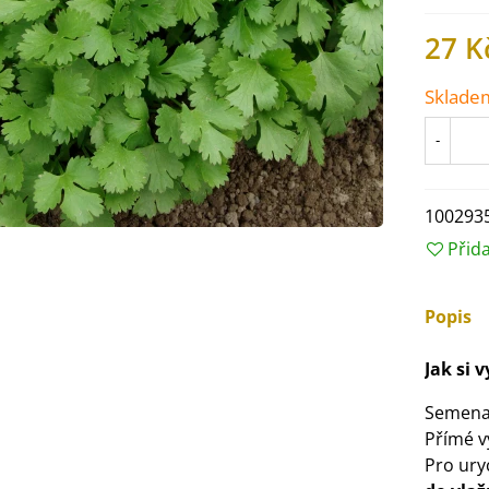
27 K
Sklade
-
100293
Přid
Popis
IO Ředkev bílá Laurin -
Jak si 
aphanus sativus - bio...
4 Kč
Semena
Přímé v
Pro ury
IO Mangold duhový - Beta
ulgaris - bio semena...