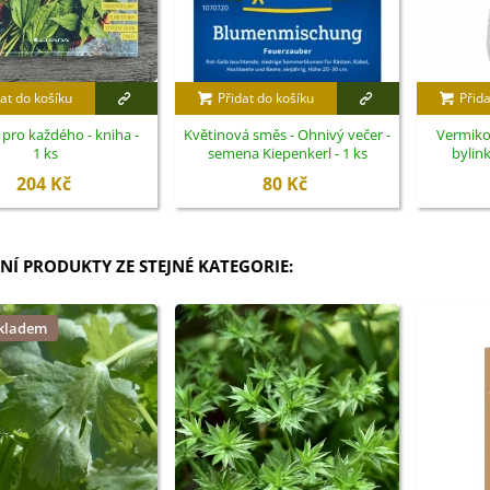
at do košíku
Přidat do košíku
Přida
 pro každého - kniha -
Květinová směs - Ohnivý večer -
Vermiko
1 ks
semena Kiepenkerl - 1 ks
bylink
204 Kč
80 Kč
NÍ PRODUKTY ZE STEJNÉ KATEGORIE:
skladem