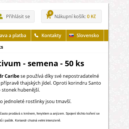
0
Přihlásit se
Nákupní košík
0 Kč
ava a platba
Kontakty
Slovensko
ks
tivum - semena - 50 ks
r Caribe
se používá díky své nepostradatelné
 přípravě thajských jídel. Oproti korindru Santo
 stonek hubenější.
to jednoleté rostlinky jsou tmavší.
 často prodává s kmínem, fenyklem a anýzem. Spojení těchto koření se
tů i paštik. Koriandr chutná velmi intenzivně.