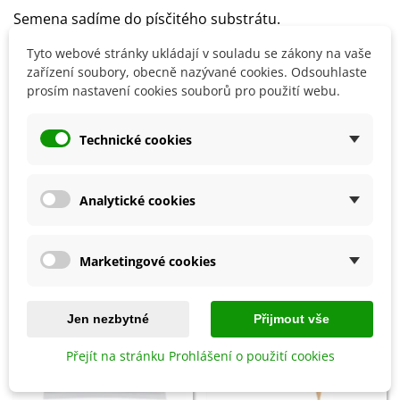
Semena sadíme do písčitého substrátu.
Nejlépe klíčí při konstatní teplotě 20-25°C.
Tyto webové stránky ukládají v souladu se zákony na vaše
Klíčení obvykle trvá 30 dní, může to však trvat i déle.
zařízení soubory, obecně nazývané cookies. Odsouhlaste
prosím nastavení cookies souborů pro použití webu.
Detaily produktu
Technické cookies
SOUVISEJÍCÍ PRODUKTY
Analytické cookies
Marketingové cookies
Jen nezbytné
Přijmout vše
Přejít na stránku Prohlášení o použití cookies