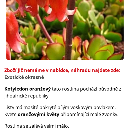
Zboží již nemáme v nabídce, náhradu najdete zde:
Exotické okrasné
Kotyledon oranžový
tato rostlina pochází původně z
Jihoafrické republiky.
Listy má masité pokryté bílým voskovým povlakem.
Kvete
oranžovými květy
připomínající malé zvonky.
Rostlina se zalévá velmi málo.