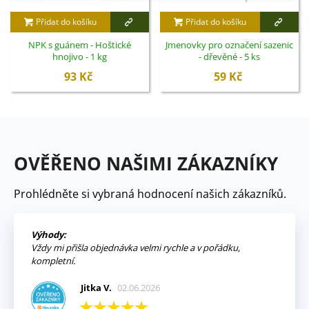
Přidat do košíku
Přidat do košíku
NPK s guánem - Hoštické
Jmenovky pro označení sazenic
hnojivo - 1 kg
- dřevěné - 5 ks
93 Kč
59 Kč
OVĚŘENO NAŠIMI ZÁKAZNÍKY
Prohlédněte si vybraná hodnocení našich zákazníků.
Výhody:
Vždy mi přišla objednávka velmi rychle a v pořádku,
kompletní.
Jitka V.
02.06.2026