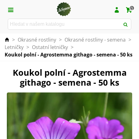
0
>
Okrasné rostliny
>
Okrasné rostliny - semena
>
Letničky
>
Ostatní letničky
>
Koukol polní - Agrostemma githago - semena - 50 ks
Koukol polní - Agrostemma
githago - semena - 50 ks