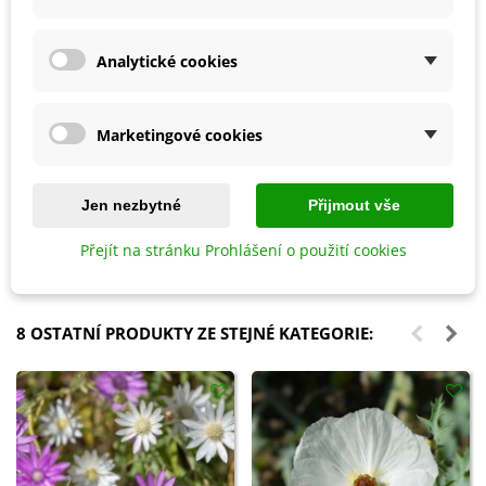
Analytické cookies
Marketingové cookies
Přidat do košíku
Přidat do košíku
Biochar Mini start - aktivní uhlí
Hoštické slepičince -
Jen nezbytné
Přijmout vše
k rostlinám - Devrakon - 300 ml
granulované - 2,5 kg
105 Kč
178 Kč
Přejít na stránku Prohlášení o použití cookies
8 OSTATNÍ PRODUKTY ZE STEJNÉ KATEGORIE: