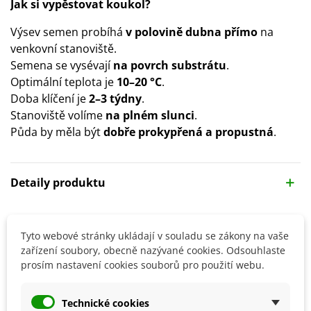
Jak si vypěstovat koukol?
Výsev semen probíhá
v polovině dubna přímo
na
venkovní stanoviště.
Semena se vysévají
na povrch substrátu
.
Optimální teplota je
10–20 °C
.
Doba klíčení je
2–3 týdny
.
Stanoviště volíme
na plném slunci
.
Půda by měla být
dobře prokypřená a propustná
.
Detaily produktu
SOUVISEJÍCÍ PRODUKTY
Tyto webové stránky ukládají v souladu se zákony na vaše
zařízení soubory, obecně nazývané cookies. Odsouhlaste
prosím nastavení cookies souborů pro použití webu.
Technické cookies