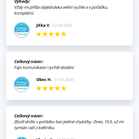
Výhody:
Vždy mi přišla objednávka velmi rychle a v pořádku,
kompletní.
Jitka V.
02.06.2026
Celkový názor:
Fajn komunikace i rychlé dodání.
Obec H.
01.06.2026
Celkový názor:
Zboží došlo v pořádku bez jediné chybičky. Dnes, 10.5. už mi
tymián raší z květníku.