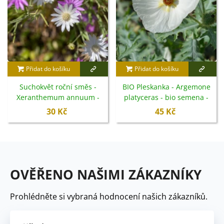
Přidat do košíku
Přidat do košíku
Suchokvět roční směs -
BIO Pleskanka - Argemone
Xeranthemum annuum -
platyceras - bio semena -
semena - 100 ks
50 ks
30 Kč
45 Kč
OVĚŘENO NAŠIMI ZÁKAZNÍKY
Prohlédněte si vybraná hodnocení našich zákazníků.