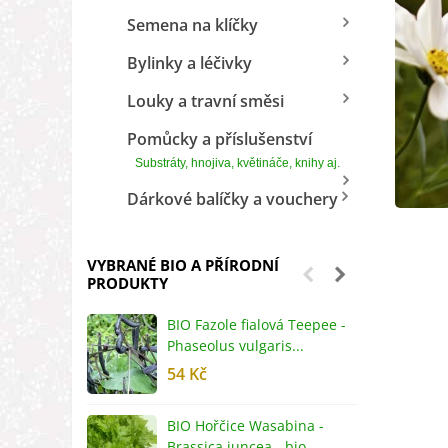
Semena na klíčky
Bylinky a léčivky
Louky a travní směsi
Pomůcky a příslušenství
Substráty, hnojiva, květináče, knihy aj.
Dárkové balíčky a vouchery
VYBRANÉ BIO A PŘÍRODNÍ
PRODUKTY
BIO Fazole fialová Teepee -
B
Phaseolus vulgaris...
R
54 Kč
5
BIO Hořčice Wasabina -
B
Brassica juncea - bio...
v