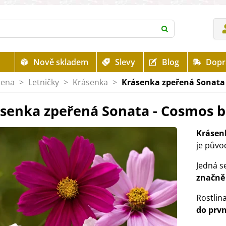
Nově skladem
Slevy
Blog
Dopr
mena
>
Letničky
>
Krásenka
>
Krásenka zpeřená Sonata 
senka zpeřená Sonata - Cosmos bi
Krásen
je půvo
Jedná s
značně 
Rostlin
do prv