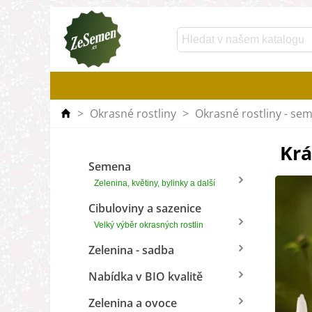
>
Okrasné rostliny
>
Okrasné rostliny - se
Krá
Semena
Zelenina, květiny, bylinky a další
Cibuloviny a sazenice
Velký výběr okrasných rostlin
Zelenina - sadba
Nabídka v BIO kvalitě
Zelenina a ovoce