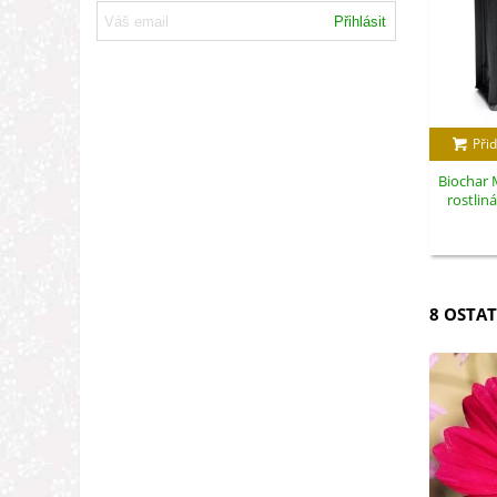
Přihlásit
Přid
Biochar M
rostlin
8 OSTAT