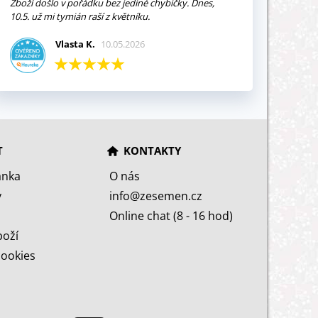
Zboží došlo v pořádku bez jediné chybičky. Dnes,
10.5. už mi tymián raší z květníku.
Vlasta K.
10.05.2026
T
KONTAKTY
ánka
O nás
y
info@zesemen.cz
Online chat (8 - 16 hod)
boží
cookies