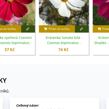
at do košíku
Přidat do košíku
Přida
ka zpeřená Cosmini
Krásenka Sonata bílá -
Krásen
Cosmos bipinnatus -
Cosmos bipinnatus -
Shades -
emena - 20 ks
semena - 15 ks
- 
57 Kč
74 Kč
KY
níků.
Celkový názor: