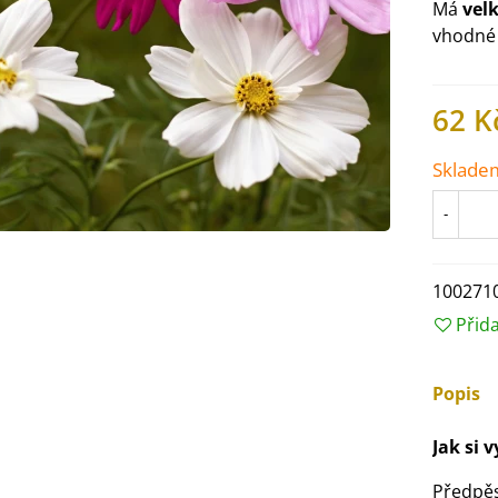
Má
velk
vhodné
62 K
Sklade
-
100271
Přid
IO Ředkev bílá Laurin -
aphanus sativus - bio...
Popis
4 Kč
Jak si 
IO Mangold duhový - Beta
Předpě
ulgaris - bio semena...