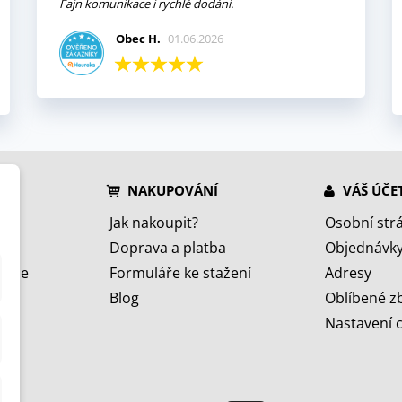
Fajn komunikace i rychlé dodání.
Obec H.
01.06.2026
NAKUPOVÁNÍ
VÁŠ ÚČE
Jak nakoupit?
Osobní str
Doprava a platba
Objednávk
jeme
Formuláře ke stažení
Adresy
Blog
Oblíbené z
Nastavení 