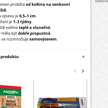
Oblíbené
semen probíhá
od května na venkovní
ště
.
 výsevu je
0,5–1 cm
.
čení je
1–2 týdny
.
ště volíme
teplé a slunečné
.
 měla být
dobře propustná
.
a se rozmnožuje
samovýsevem
.
y produktu