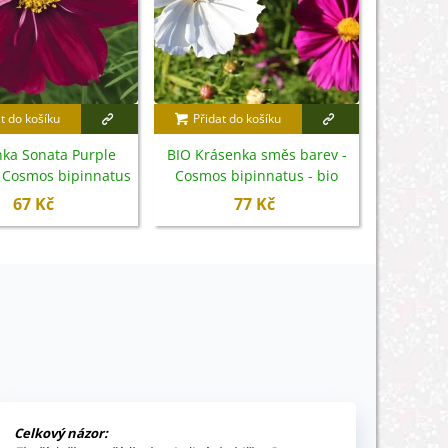
t do košíku
Přidat do košíku
Přidat
ka Sonata Purple
BIO Krásenka směs barev -
Krásenka
 Cosmos bipinnatus
Cosmos bipinnatus - bio
Bicolor -
semena - 15 ks
semena - 20 ks
- s
67 Kč
77 Kč
Celkový názor: