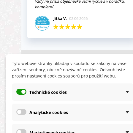
Vždy mi přišla objednávka velmi rychle a v pořádku,
kompletní.
Jitka V.
02.06.2026
INFORMACE
HLEDÁTE
Tyto webové stránky ukládají v souladu se zákony na vaše
zařízení soubory, obecně nazývané cookies. Odsouhlaste
Obchodní podmínky
Slevy
prosím nastavení cookies souborů pro použití webu.
Reklamační řád
Novinky
Ochrana osobních údajů
Nyní doporuču
Technické cookies
Cookies
Mapa stránek
ÚKZÚZ info a odkazy
Analytické cookies
Marketingové cookies