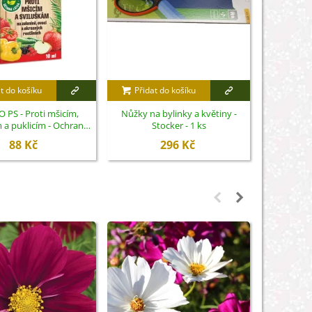
t do košíku
Přidat do košíku
Přidat
 PS - Proti mšicím,
Nůžky na bylinky a květiny -
Forestina
 a puklicím - Ochrana
Stocker - 1 ks
Proti žlout
rostlin - 10 ml
88 Kč
296 Kč