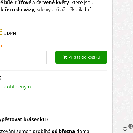
é bílé
,
růžové
a
červené květy
, které jsou
k řezu do vázy
, kde vydrží až několik dní.
č
m
Přidat do košíku
+
0
at k oblíbeným
vypěstovat krásenku?
0
stování semen probíhá
od března
doma.