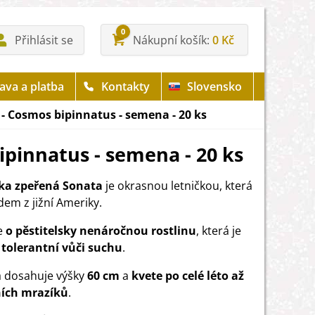
0
Přihlásit se
Nákupní košík
0 Kč
ava a platba
Kontakty
Slovensko
- Cosmos bipinnatus - semena - 20 ks
pinnatus - semena - 20 ks
ka zpeřená Sonata
je okrasnou letničkou, která
dem z jižní Ameriky.
e
o pěstitelsky nenáročnou rostlinu
, která je
tolerantní vůči suchu
.
a dosahuje výšky
60 cm
a
kvete po celé léto až
ních mrazíků
.