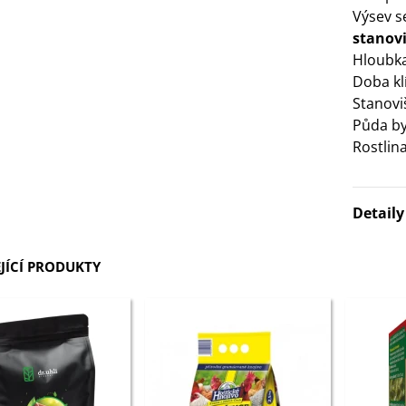
Výsev 
3 Kč
stanovi
Hloubka
IO Bazalka pravá červená -
Doba klí
cimum basilicum -...
Stanovi
6 Kč
Půda by
Rostlin
IO Stévie sladká - Stevia
ebaudiana - bio...
4 Kč
Detail
JÍCÍ PRODUKTY