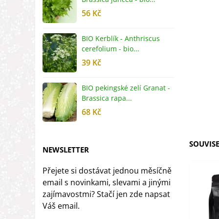
56 Kč
5
BIO Kerblík - Anthriscus
B
cerefolium - bio...
O
39 Kč
5
BIO pekingské zelí Granat -
B
Brassica rapa...
r
68 Kč
8
SOUVISE
NEWSLETTER
Přejete si dostávat jednou měsíčně
email s novinkami, slevami a jinými
zajímavostmi? Stačí jen zde napsat
Váš email.