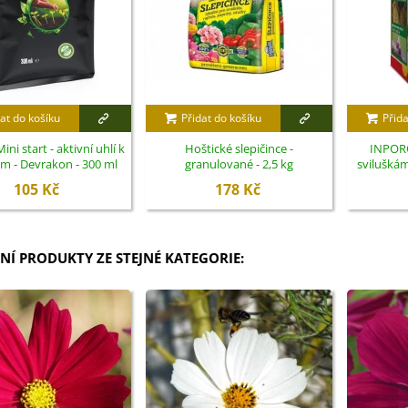
at do košíku
Přidat do košíku
Přida
ini start - aktivní uhlí k
Hoštické slepičince -
INPORO
ám - Devrakon - 300 ml
granulované - 2,5 kg
sviluškám
105 Kč
178 Kč
NÍ PRODUKTY ZE STEJNÉ KATEGORIE: