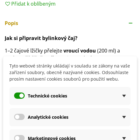
Přidat k oblíbeným
Popis
Jak si připravit bylinkový čaj?
1–2 čajové lžičky přelejte
vroucí vodou
(200 ml) a
nechte přibližně
5 až 10 minut
odstát.
Skladujte
v suchu, chladu a temnu
.
Tyto webové stránky ukládají v souladu se zákony na vaše
zařízení soubory, obecně nazývané cookies. Odsouhlaste
Ustanovení nařízení Evropského parlamentu a Rady
prosím nastavení cookies souborů pro použití webu.
(ES) č. 1924/2006, o výživových a zdravotních tvrzeních,
nám nedovoluje informovat vás o pozitivních účincích
Technické cookies
této rostliny na váš organismus. Informace o působení
si prosím dohledejte ve volně dostupných zdrojích na
internetu či v literatuře.
Analytické cookies
Detaily produktu
Marketingové cookies