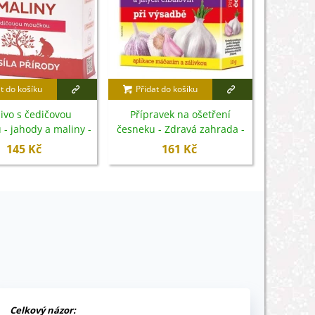
t do košíku
Přidat do košíku
Přidat
ivo s čedičovou
Přípravek na ošetření
Hnojivo
- jahody a maliny -
česneku - Zdravá zahrada -
Stop 
o - hnojivo - 1 kg
10 g
145 Kč
161 Kč
Celkový názor: