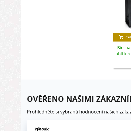
Přid
Biochar
uhlí k r
OVĚŘENO NAŠIMI ZÁKAZNÍ
Prohlédněte si vybraná hodnocení našich zákaz
Výhody: