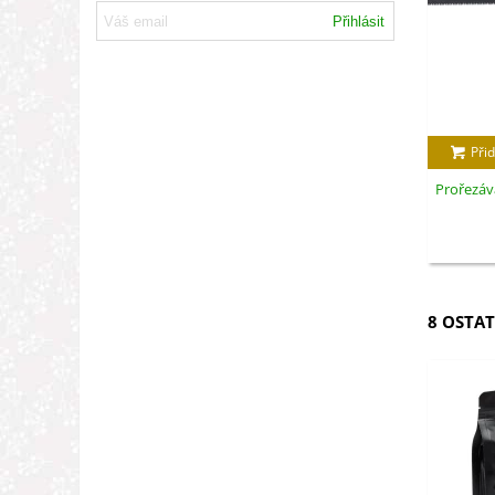
Přihlásit
Přid
Prořezáva
8 OSTAT