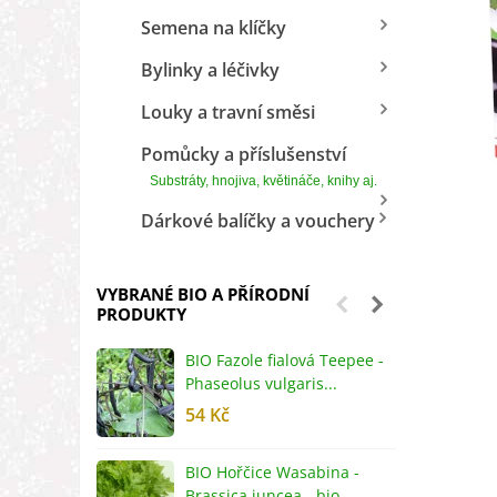
Semena na klíčky
Bylinky a léčivky
Louky a travní směsi
Pomůcky a příslušenství
Substráty, hnojiva, květináče, knihy aj.
Dárkové balíčky a vouchery
VYBRANÉ BIO A PŘÍRODNÍ
PRODUKTY
BIO Fazole fialová Teepee -
B
Phaseolus vulgaris...
R
54 Kč
5
BIO Hořčice Wasabina -
B
Brassica juncea - bio...
v