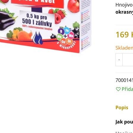
Hnojivo
okrasný
169 
Sklade
-
700014
Přid
IO Ředkev bílá Laurin -
aphanus sativus - bio...
Popis
4 Kč
Jak pou
IO Mangold duhový - Beta
ulgaris - bio semena...