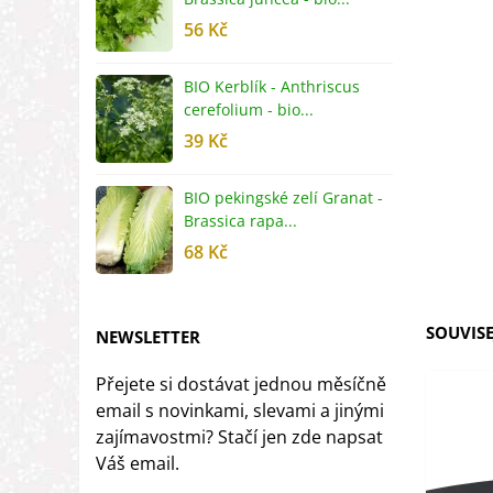
56 Kč
5
BIO Kerblík - Anthriscus
B
cerefolium - bio...
O
39 Kč
5
BIO pekingské zelí Granat -
B
Brassica rapa...
r
68 Kč
8
SOUVISE
NEWSLETTER
Přejete si dostávat jednou měsíčně
email s novinkami, slevami a jinými
zajímavostmi? Stačí jen zde napsat
Váš email.