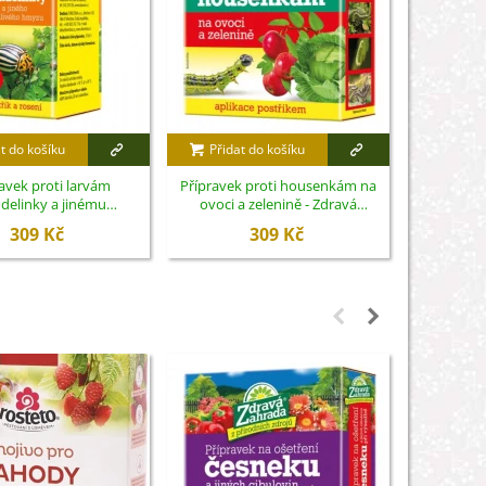
t do košíku
Přidat do košíku
Přidat
avek proti larvám
Přípravek proti housenkám na
Zimní v
elinky a jinému
ovoci a zelenině - Zdravá
venkovní 
ému hmyzu - Zdravá
zahrada - ochrana rostlin - 2 x 10
309 Kč
309 Kč
ochrana rostlin - 20 ml
g