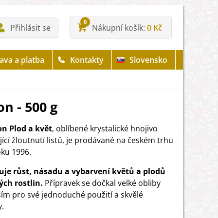
0
Přihlásit se
Nákupní košík
0 Kč
ava a platba
Kontakty
Slovensko
on - 500 g
on Plod a květ
, oblíbené krystalické hnojivo
ící žloutnutí listů, je prodávané na českém trhu
roku 1996.
je růst, násadu a vybarvení květů a plodů
ch rostlin.
Přípravek se dočkal velké obliby
ím pro své jednoduché použití a skvělé
y.