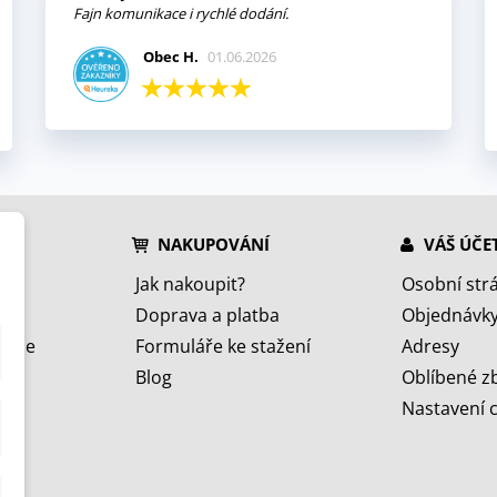
Fajn komunikace i rychlé dodání.
Obec H.
01.06.2026
NAKUPOVÁNÍ
VÁŠ ÚČE
Jak nakoupit?
Osobní str
Doprava a platba
Objednávk
jeme
Formuláře ke stažení
Adresy
Blog
Oblíbené z
Nastavení 