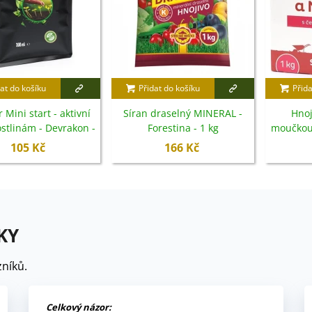
at do košíku
Přidat do košíku
Přida
 Mini start - aktivní
Síran draselný MINERAL -
Hnoj
ostlinám - Devrakon -
Forestina - 1 kg
moučkou 
300 ml
Rostet
105 Kč
166 Kč
KY
níků.
Celkový názor: