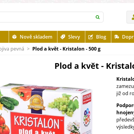
Nově skladem
Slevy
Blog
Dopr
jiva pevná
>
Plod a květ - Kristalon - 500 g
Plod a květ - Kristal
Kristal
zamezuj
již od 
Podporu
hnojený
předevš
výsledk