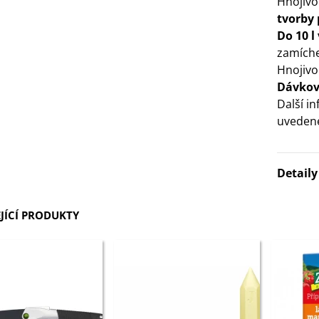
Hnojivo
tvorby
3 Kč
Do 10 l
zamíche
IO Bazalka pravá červená -
Hnojivo 
cimum basilicum -...
Dávkov
6 Kč
Další i
uvedené
IO Stévie sladká - Stevia
ebaudiana - bio...
4 Kč
Detail
JÍCÍ PRODUKTY