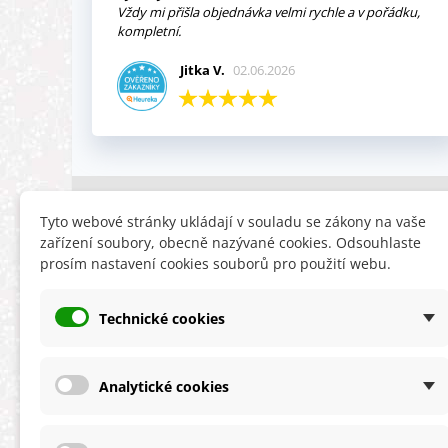
Vždy mi přišla objednávka velmi rychle a v pořádku,
kompletní.
Jitka V.
02.06.2026
INFORMACE
HLEDÁTE
Tyto webové stránky ukládají v souladu se zákony na vaše
zařízení soubory, obecně nazývané cookies. Odsouhlaste
Obchodní podmínky
Slevy
prosím nastavení cookies souborů pro použití webu.
Reklamační řád
Novinky
Ochrana osobních údajů
Nyní doporuču
Technické cookies
Cookies
Mapa stránek
ÚKZÚZ info a odkazy
Analytické cookies