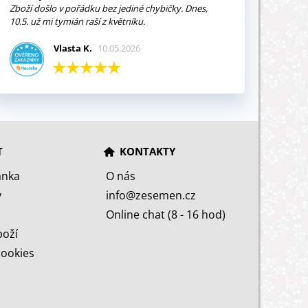
Zboží došlo v pořádku bez jediné chybičky. Dnes,
10.5. už mi tymián raší z květníku.
Vlasta K.
10.05.2026
T
KONTAKTY
ánka
O nás
y
info@zesemen.cz
Online chat (8 - 16 hod)
boží
cookies