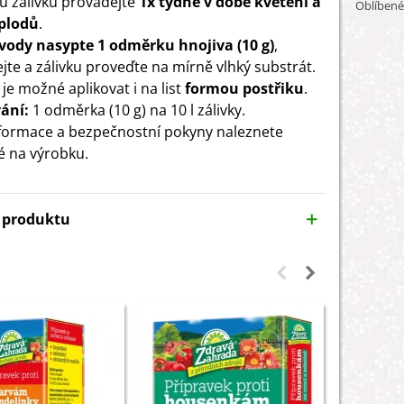
u zálivku provádějte
1x týdně v době kvetení a
Oblíbené
 plodů
.
 vody nasypte 1 odměrku hnojiva (10 g)
,
jte a zálivku proveďte na mírně vlhký substrát.
je možné aplikovat i na list
formou postřiku
.
ání:
1 odměrka (10 g) na 10 l zálivky.
nformace a bezpečnostní pokyny naleznete
 na výrobku.
y produktu