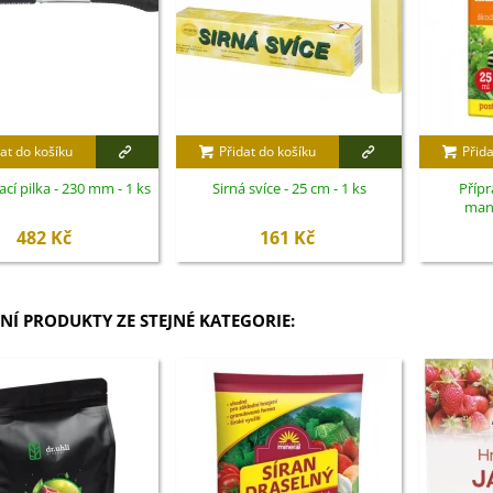
at do košíku
Přidat do košíku
Přida
cí pilka - 230 mm - 1 ks
Sirná svíce - 25 cm - 1 ks
Přípr
mand
škodliv
482 Kč
161 Kč
zahrada - 
NÍ PRODUKTY ZE STEJNÉ KATEGORIE: