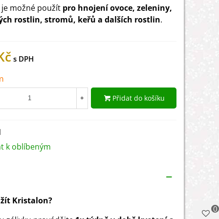
 je možné použít
pro hnojení ovoce, zeleniny,
ch rostlin, stromů, keřů a dalších rostlin
.
Kč
m
Přidat do košíku
+
1
at k oblíbeným
žít Kristalon?
0