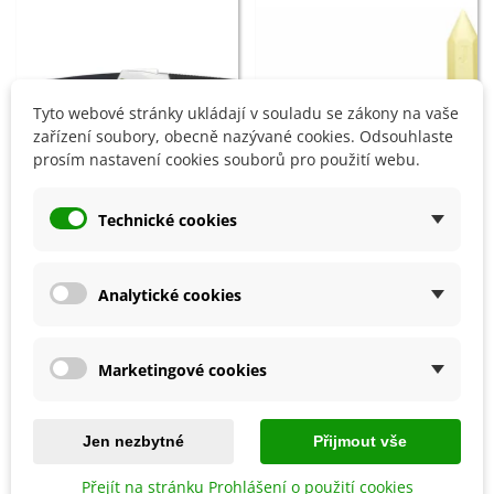
Tyto webové stránky ukládají v souladu se zákony na vaše
zařízení soubory, obecně nazývané cookies. Odsouhlaste
prosím nastavení cookies souborů pro použití webu.
Technické cookies
Přidat do košíku
Přidat do košíku
Prořezávací pilka - 230 mm - 1
Sirná svíce - 25 cm - 1 ks
ks
Analytické cookies
482 Kč
161 Kč
Marketingové cookies
8 OSTATNÍ PRODUKTY ZE STEJNÉ KATEGORIE:
Jen nezbytné
Přijmout vše
Přejít na stránku Prohlášení o použití cookies