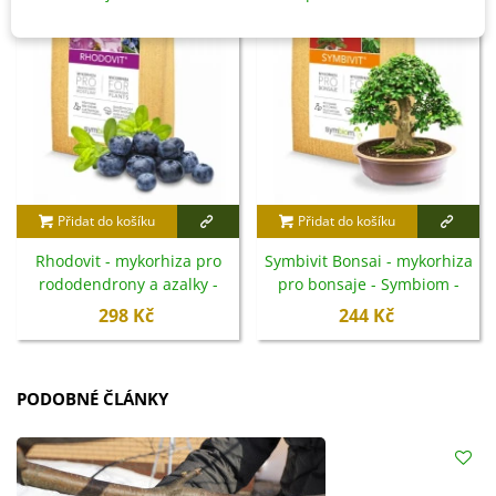
Přidat do košíku
Přidat do košíku
Rhodovit - mykorhiza pro
Symbivit Bonsai - mykorhiza
rododendrony a azalky -
pro bonsaje - Symbiom -
Symbiom - 100 g
150 g
298 Kč
244 Kč
PODOBNÉ ČLÁNKY