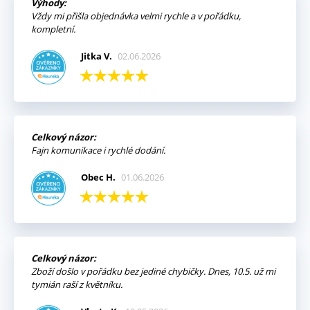
Výhody:
Vždy mi přišla objednávka velmi rychle a v pořádku,
kompletní.
Jitka V.
02.06.2026
Celkový názor:
Fajn komunikace i rychlé dodání.
Obec H.
01.06.2026
Celkový názor:
Zboží došlo v pořádku bez jediné chybičky. Dnes, 10.5. už mi
tymián raší z květníku.