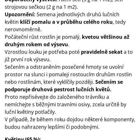
strojovou sečkou (2 g na 1 m2).
Upozornění:
Semena jednotlivých druhů lučních
květin
klíčí pomalu a v průběhu celého roku
, tedy
nerovnoměrně.
Počáteční růst rostlin je pomalý,
kvetou většinou až
druhým rokem od výsevu
.
Vzrostlou louku je potřeba poté
pravidelně sekat
a to
již první rok výsevu.
Sečením a odstraněním posečené hmoty se uvolní
prostor na slunci i pomaleji rostoucím druhům rostlin
nebo rostlinám, které vyklíčily později.
Sečením se
podporuje druhová pestrost lučních květů.
Proto nepřisévejte do založeného trávníku a
nemíchejte s běžnými travními osivy, zcela určitě by
luční květiny potlačily.
V případě, že během roku dojdou některé komponenty,
budou nahrazeny lepšími či podobnými.
Květiny (65 %):