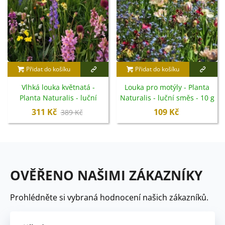
Přidat do košíku
Přidat do košíku
Vlhká louka květnatá -
Louka pro motýly - Planta
Planta Naturalis - luční
Naturalis - luční směs - 10 g
směs - 40 g
311 Kč
109 Kč
389 Kč
OVĚŘENO NAŠIMI ZÁKAZNÍKY
Prohlédněte si vybraná hodnocení našich zákazníků.