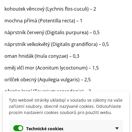
kohoutek věncový (Lychnis flos-cuculi) – 2
mochna přímá (Potentilla recta) – 1
náprstník červený (Digitalis purpurea) – 0,5
náprstník velkokvětý (Digitalis grandiflora) – 0,5
oman hnidák (Inula conyzae) – 0,3
oměj vlčí mor (Aconitum lycoctonum) – 1,5
orlíček obecný (Aquilegia vulgaris) – 2,5
ožanka lesní (Teucrium scorodonia) – 2
Tyto webové stránky ukládají v souladu se zákony na vaše
plamének přímý (Clematis recta) – 5
zařízení soubory, obecně nazývané cookies. Odsouhlaste
prosím nastavení cookies souborů pro použití webu.
prvosenka jarní (Primula veris) – 2
pryšec chvojka (Euphorbia cyparissias) – 1
Technické cookies