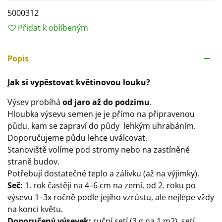
5000312
Přidat k oblíbeným
Popis
Jak si vypěstovat květinovou louku?
Výsev probíhá
od jaro až do podzimu
.
Hloubka výsevu semen je je přímo na připravenou
půdu, kam se zapraví do půdy lehkým uhrabáním.
Doporučujeme půdu lehce uválcovat.
Stanoviště volíme pod stromy nebo na zastíněné
straně budov.
Potřebují dostatečné teplo a zálivku (až na výjimky).
Seč:
1. rok častěji na 4–6 cm na zemí, od 2. roku po
výsevu 1–3x ročně podle jejího vzrůstu, ale nejlépe vždy
na konci květu.
Doporučený výsevek:
ruční setí (3 g na 1 m2), setí