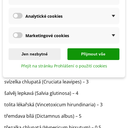
řimbaba chocholičnatá (Tanacetum corymbosum) –
2,5
Analytické cookies
řimbaba obecná (Tanacetum parthenium) – 0,5
silenka dvoudomá (Silene dioica) – 3
Marketingové cookies
silenka nící (Silene nutans) – 3
Jen nezbytné
Přijmout vše
sléz pižmový (Malva moschata) – 3
Přejít na stránku Prohlášení o použití cookies
svízel lesní (Galium sylvaticum) – 0,5
svízelka chlupatá (Cruciata leavipes) – 3
šalvěj lepkavá (Salvia glutinosa) – 4
tolita lékařská (Vincetoxicum hirundinaria) – 3
třemdava bílá (Dictamnus albus) – 5
třezalka chlupatá (Hypericum hirsutum) – 0,5