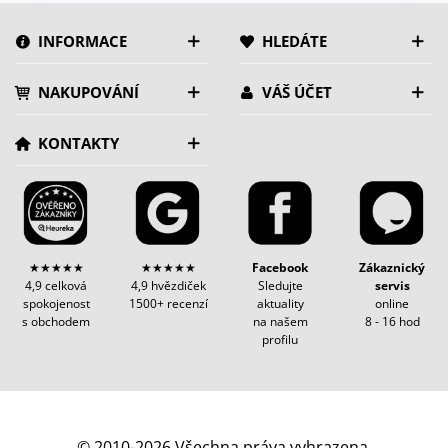
INFORMACE
HLEDÁTE
NAKUPOVÁNÍ
VÁŠ ÚČET
KONTAKTY
★★★★★
★★★★★
Facebook
Zákaznický
4,9 celková
4,9 hvězdiček
Sledujte
servis
spokojenost
1500+ recenzí
aktuality
online
s obchodem
na našem
8 - 16 hod
profilu
© 2010-2026 Všechna práva vyhrazena.