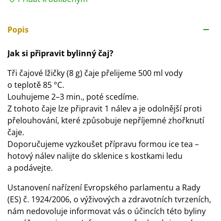
Popis
Jak si připravit bylinný čaj?
Tři čajové lžičky (8 g) čaje přelijeme 500 ml vody
o teplotě 85 °C.
Louhujeme 2–3 min., poté scedíme.
Z tohoto čaje lze připravit 1 nálev a je odolnější proti
přelouhování, které způsobuje nepříjemné zhořknutí
čaje.
Doporučujeme vyzkoušet přípravu formou ice tea –
hotový nálev nalijte do sklenice s kostkami ledu
a podávejte.
Ustanovení nařízení Evropského parlamentu a Rady
(ES) č. 1924/2006, o výživových a zdravotních tvrzeních,
nám nedovoluje informovat vás o účincích této byliny