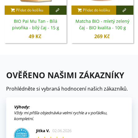
Přidat do košíku
Přidat do košíku
BIO Pai Mu Tan - Bílá
Matcha BIO - mletý zelený
pivoňka - bílý čaj - 15 g
čaj - BIO kvalita - 100 g
49 Kč
269 Kč
OVĚŘENO NAŠIMI ZÁKAZNÍKY
Prohlédněte si vybraná hodnocení našich zákazníků.
Výhody:
Vždy mi přišla objednávka velmi rychle a v pořádku,
kompletní.
Jitka V.
02.06.2026