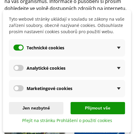
na váš organismus. Informace o působení si prosím
dohledejte ve volně dostupných zdrojích na internetu.
Tyto webové stránky ukládají v souladu se zákony na vaše
zařízení soubory, obecně nazývané cookies. Odsouhlaste
Detaily produktu
prosím nastavení cookies souborů pro použití webu.
Recenze
Technické cookies
SOUVISEJÍCÍ PRODUKTY
Analytické cookies
Marketingové cookies
Jen nezbytné
Přijmout vše
Přejít na stránku Prohlášení o použití cookies