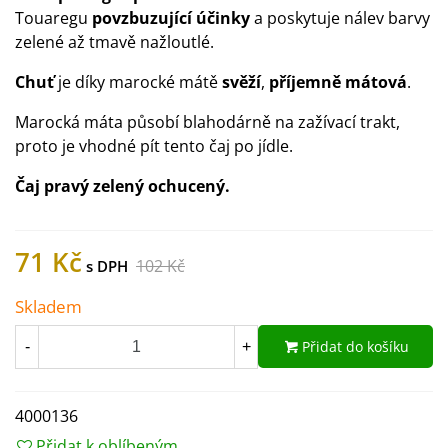
Touaregu
povzbuzující účinky
a poskytuje nálev barvy
zelené až tmavě nažloutlé.
Chuť
je díky marocké mátě
svěží
,
příjemně mátová
.
Marocká máta působí blahodárně na zažívací trakt,
proto je vhodné pít tento čaj po jídle.
Čaj pravý zelený ochucený.
71 Kč
102 Kč
Skladem
Přidat do košíku
-
+
4000136
Přidat k oblíbeným