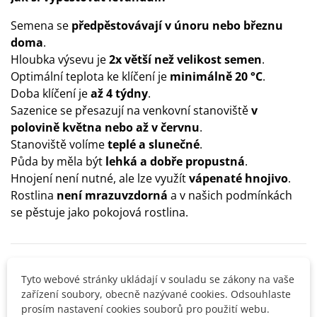
Semena se
předpěstovávají v únoru nebo březnu
doma
.
Hloubka výsevu je
2x větší než velikost semen
.
Optimální teplota ke klíčení je
minimálně 20 °C
.
Doba klíčení je
až 4 týdny
.
Sazenice se přesazují na venkovní stanoviště
v
polovině května nebo až v červnu
.
Stanoviště volíme
teplé a slunečné
.
Půda by měla být
lehká a dobře propustná
.
Hnojení není nutné, ale lze využít
vápenaté hnojivo
.
Rostlina
není mrazuvzdorná
a v našich podmínkách
se pěstuje jako pokojová rostlina.
Detaily produktu
Tyto webové stránky ukládají v souladu se zákony na vaše
zařízení soubory, obecně nazývané cookies. Odsouhlaste
SOUVISEJÍCÍ PRODUKTY
prosím nastavení cookies souborů pro použití webu.