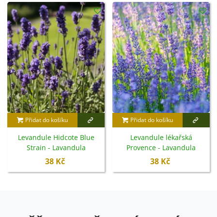
Přidat do košíku
Přidat do košíku
Levandule Hidcote Blue
Levandule lékařská
Strain - Lavandula
Provence - Lavandula
angustifolia - semena -
angustifolia - semena -
38 Kč
38 Kč
30 ks
15 ks