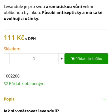
Levandule je pro svou
aromatickou vůni
velmi
oblíbenou bylinkou.
Působí antisepticky a má také
uvolňující účinky.
111 Kč
Skladem
Přidat do košíku
-
+
1002206
Přidat k oblíbeným
Popis
Jak si vypěstovat levanduli?