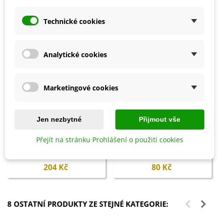
Technické cookies
Analytické cookies
Marketingové cookies
Jen nezbytné
Přijmout vše
Přidat do košíku
Přidat do košíku
Přejít na stránku Prohlášení o použití cookies
Bylinky pro každého - kniha -
Květinová směs - Ohnivý večer -
1 ks
semena Kiepenkerl - 1 ks
204 Kč
80 Kč
8 OSTATNÍ PRODUKTY ZE STEJNÉ KATEGORIE: