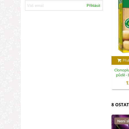
Přihlásit
Přid
Clonoplu
půdě - 
1
8 OSTAT
Není 