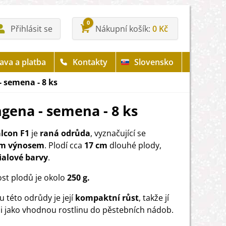
0
Přihlásit se
Nákupní košík
0 Kč
ava a platba
Kontakty
Slovensko
 semena - 8 ks
gena - semena - 8 ks
alcon F1
je
raná odrůda
, vyznačující se
m výnosem
. Plodí cca
17 cm
dlouhé plody,
ialové barvy
.
t plodů je okolo
250 g.
 této odrůdy je její
kompaktní růst
, takže jí
 i jako vhodnou rostlinu do pěstebních nádob.