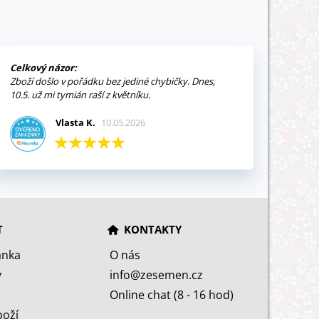
Celkový názor:
Zboží došlo v pořádku bez jediné chybičky. Dnes,
10.5. už mi tymián raší z květníku.
Vlasta K.
10.05.2026
T
KONTAKTY
ánka
O nás
y
info@zesemen.cz
Online chat (8 - 16 hod)
boží