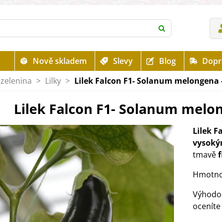
Nově skladem
Slevy
Blog
Dopr
zelenina
>
Lilky
>
Lilek Falcon F1- Solanum melongena -
Lilek Falcon F1- Solanum melon
Lilek F
vysoký
tmavě
f
Hmotnos
Výhodou
oceníte