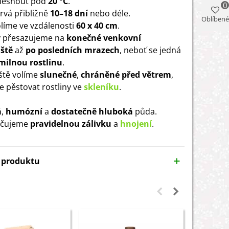
lesnout pod
20 °C
.
0
trvá přibližně
10–18 dní
nebo déle.
Oblíbené
líme ve vzdálenosti
60 x 40 cm
.
y přesazujeme na
konečné venkovní
ště
až
po posledních mrazech
, neboť se jedná
milnou rostlinu
.
ště volíme
slunečné
,
chráněné před větrem
,
je pěstovat rostliny ve
skleníku
.
á
,
humózní
a
dostatečně
hluboká
půda.
čujeme
pravidelnou zálivku
a
hnojení
.
y produktu