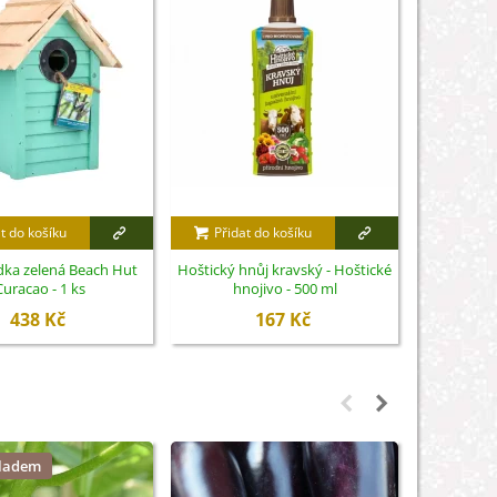
t do košíku
Přidat do košíku
Přidat
dka zelená Beach Hut
Hoštický hnůj kravský - Hoštické
Hnojivo s
Curacao - 1 ks
hnojivo - 500 ml
rajčata 
h
438 Kč
167 Kč
kladem
Není sk