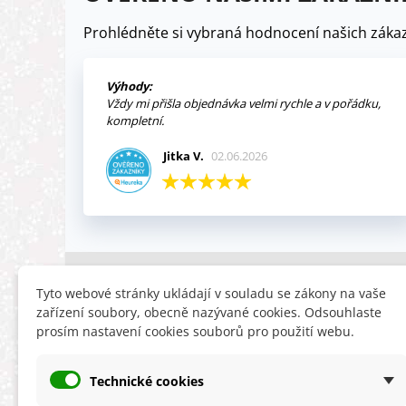
Prohlédněte si vybraná hodnocení našich zákaz
Výhody:
Vždy mi přišla objednávka velmi rychle a v pořádku,
kompletní.
Jitka V.
02.06.2026
INFORMACE
HLEDÁTE
Tyto webové stránky ukládají v souladu se zákony na vaše
zařízení soubory, obecně nazývané cookies. Odsouhlaste
Obchodní podmínky
Slevy
prosím nastavení cookies souborů pro použití webu.
Reklamační řád
Novinky
Ochrana osobních údajů
Nyní doporuču
Technické cookies
Cookies
Mapa stránek