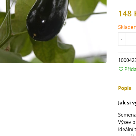
148 
Sklade
-
100042
Přid
Popis
IO Ředkev bílá Laurin -
Jak si 
aphanus sativus - bio...
4 Kč
Semena
Výsev p
Ideální 
IO Mangold duhový - Beta
ulgaris - bio semena...