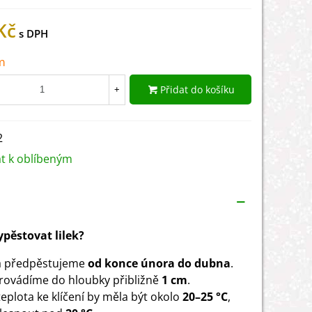
Kč
m
Přidat do košíku
+
2
at k oblíbeným
vypěstovat lilek?
 předpěstujeme
od konce února do dubna
.
rovádíme do hloubky přibližně
1 cm
.
teplota ke klíčení by měla být okolo
20–25 °C
,