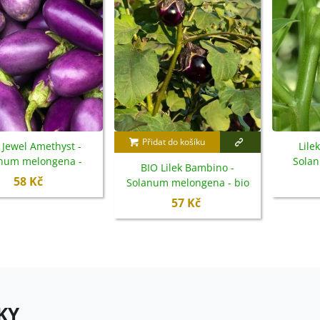
Přidat do košíku
k Jewel Amethyst -
Lile
num melongena -
Sola
BIO Lilek Bambino -
emena - 10 ks
s
58 Kč
Solanum melongena - bio
semena - 15 ks
57 Kč
KY