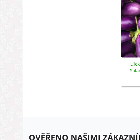
Lile
Sola
s
OVĚŘENO NAŠIMI ZÁKAZNÍ