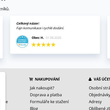
níků.
Celkový názor:
Fajn komunikace i rychlé dodání.
Obec H.
01.06.2026
NAKUPOVÁNÍ
VÁŠ ÚČE
Jak nakoupit?
Osobní str
Doprava a platba
Objednávk
jeme
Formuláře ke stažení
Adresy
Blog
Oblíbené z