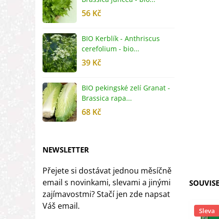
56 Kč
5
BIO Kerblík - Anthriscus
B
cerefolium - bio...
O
39 Kč
5
BIO pekingské zelí Granat -
B
Brassica rapa...
r
68 Kč
8
NEWSLETTER
Přejete si dostávat jednou měsíčně
email s novinkami, slevami a jinými
SOUVISE
zajímavostmi? Stačí jen zde napsat
Váš email.
Sleva