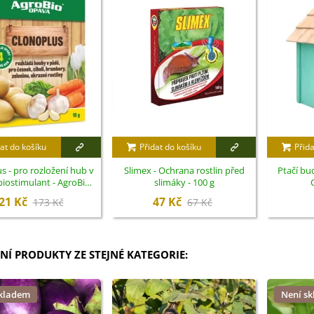
at do košíku
Přidat do košíku
Přida
s - pro rozložení hub v
Slimex - Ochrana rostlin před
Ptačí bu
biostimulant - AgroBio
slimáky - 100 g
Opava - 10 ml
21 Kč
47 Kč
173 Kč
67 Kč
NÍ PRODUKTY ZE STEJNÉ KATEGORIE:
skladem
Není s