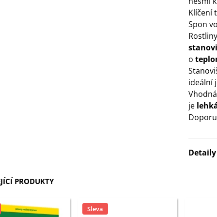
nesmí k
Klíčení 
3 Kč
Spon vo
Rostlin
IO Bazalka pravá červená -
stanovi
cimum basilicum -...
o
teplo
6 Kč
Stanovi
ideální 
IO Stévie sladká - Stevia
Vhodná
ebaudiana - bio...
je
lehk
4 Kč
Doporu
Detail
JÍCÍ PRODUKTY
Sleva