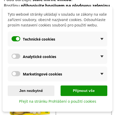
Rostlinu
přihnojujte hnojivem na plodovou zeleninu
či uleželým kompostem
.
Tyto webové stránky ukládají v souladu se zákony na vaše
Rostlinu je nutné
pěstovat s dostatečnou oporou
.
zařízení soubory, obecně nazývané cookies. Odsouhlaste
prosím nastavení cookies souborů pro použití webu.
Detaily produktu
Technické cookies
SOUVISEJÍCÍ PRODUKTY
Analytické cookies
Sleva
Sleva
Marketingové cookies
Jen nezbytné
Přijmout vše
Přejít na stránku Prohlášení o použití cookies