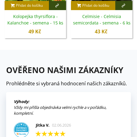
Přidat do košíku
Přidat do košíku
Kolopejka thyrsiflora -
Celmisie - Celmisia
Kalanchoe - semena - 15 ks
semicordata - semena - 6 ks
49 Kč
43 Kč
OVĚŘENO NAŠIMI ZÁKAZNÍKY
Prohlédněte si vybraná hodnocení našich zákazníků.
Výhody:
Vždy mi přišla objednávka velmi rychle a v pořádku,
kompletní.
Jitka V.
02.06.2026