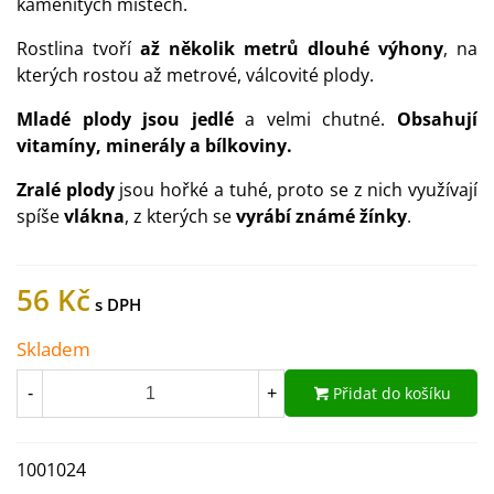
kamenitých místech.
Rostlina tvoří
až několik metrů dlouhé výhony
, na
kterých rostou až metrové, válcovité plody.
Mladé plody jsou jedlé
a velmi chutné.
Obsahují
vitamíny, minerály a bílkoviny.
Zralé plody
jsou hořké a tuhé, proto se z nich využívají
spíše
vlákna
, z kterých se
vyrábí známé žínky
.
56 Kč
Skladem
Přidat do košíku
-
+
1001024