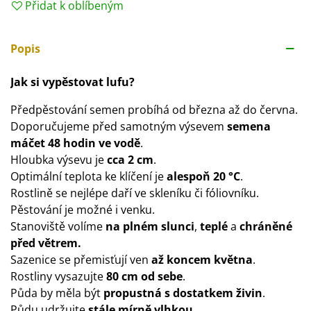
Přidat k oblíbeným
Popis
Jak si vypěstovat lufu?
Předpěstování semen probíhá od března až do června.
Doporučujeme před samotným výsevem
semena
máčet 48 hodin ve vodě
.
Hloubka výsevu je
cca 2 cm
.
Optimální teplota ke klíčení je
alespoň 20 °C
.
Rostlině se nejlépe daří ve skleníku či fóliovníku.
Pěstování je možné i venku.
Stanoviště volíme
na plném slunci
,
teplé
a
chráněné
před větrem.
Sazenice se přemisťují ven
až koncem května
.
Rostliny vysazujte
80 cm od sebe
.
Půda by měla být
propustná s dostatkem živin
.
Půdu udržujte
stále mírně vlhkou
.