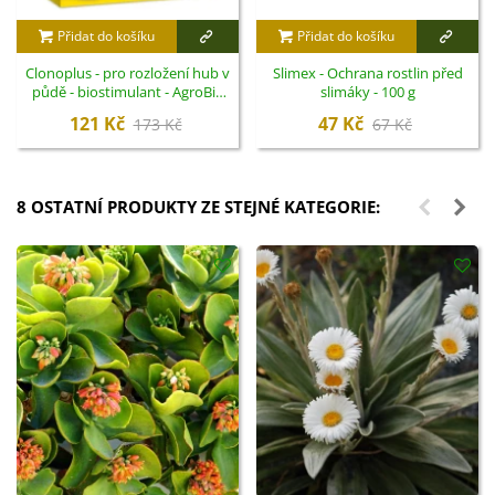
Přidat do košíku
Přidat do košíku
Clonoplus - pro rozložení hub v
Slimex - Ochrana rostlin před
půdě - biostimulant - AgroBio
slimáky - 100 g
Opava - 10 ml
121 Kč
47 Kč
173 Kč
67 Kč
8 OSTATNÍ PRODUKTY ZE STEJNÉ KATEGORIE: