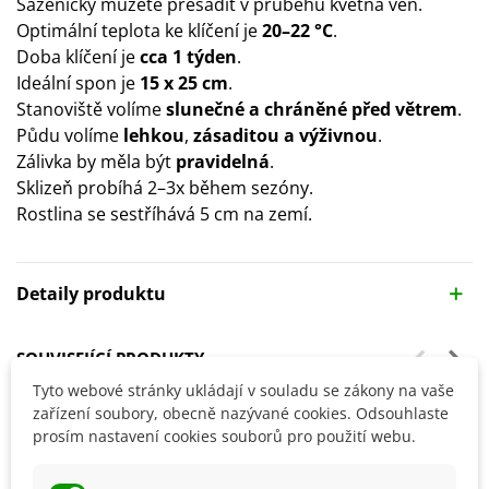
Sazeničky můžete přesadit v průběhu května ven.
Optimální teplota ke klíčení je
20–22 °C
.
Doba klíčení je
cca 1 týden
.
Ideální spon je
15 x 25 cm
.
Stanoviště volíme
slunečné a chráněné před větrem
.
Půdu volíme
lehkou
,
zásaditou a výživnou
.
Zálivka by měla být
pravidelná
.
Sklizeň probíhá 2–3x během sezóny.
Rostlina se sestříhává 5 cm na zemí.
Detaily produktu
SOUVISEJÍCÍ PRODUKTY
Tyto webové stránky ukládají v souladu se zákony na vaše
zařízení soubory, obecně nazývané cookies. Odsouhlaste
prosím nastavení cookies souborů pro použití webu.