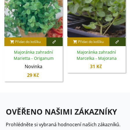
Přidat do košíku
Přidat do košíku
Majoránka zahradní
Majoránka zahradní
Marietta - Origanum
Marcelka - Majorana
Majorana L. - semena - 300
hortensis - semena - 500 ks
Novinka
31 Kč
ks
29 Kč
OVĚŘENO NAŠIMI ZÁKAZNÍKY
Prohlédněte si vybraná hodnocení našich zákazníků.