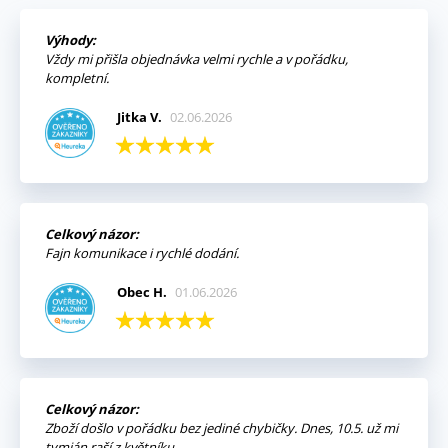
Výhody:
Vždy mi přišla objednávka velmi rychle a v pořádku,
kompletní.
Jitka V.
02.06.2026
Celkový názor:
Fajn komunikace i rychlé dodání.
Obec H.
01.06.2026
Celkový názor:
Zboží došlo v pořádku bez jediné chybičky. Dnes, 10.5. už mi
tymián raší z květníku.