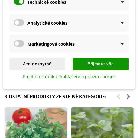
Technické cookies
Analytické cookies
Marketingové cookies
Přidat do košíku
Přidat do košíku
Bylinky pro každého - kniha -
Květinová směs - Ohnivý večer -
Jen nezbytné
Přijmout vše
1 ks
semena Kiepenkerl - 1 ks
204 Kč
80 Kč
Přejít na stránku Prohlášení o použití cookies
3 OSTATNÍ PRODUKTY ZE STEJNÉ KATEGORIE: