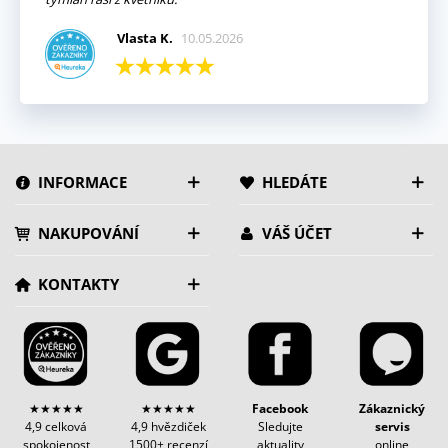
Vlasta K.
10.05.2026
INFORMACE
HLEDÁTE
NAKUPOVÁNÍ
VÁŠ ÚČET
KONTAKTY
★★★★★
★★★★★
Facebook
Zákaznický
4,9 celková
4,9 hvězdiček
Sledujte
servis
spokojenost
1500+ recenzí
aktuality
online