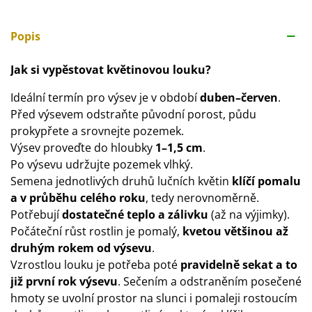
Popis
Jak si vypěstovat květinovou louku?
Ideální termín pro výsev je v období
duben–červen
.
Před výsevem odstraňte původní porost, půdu
prokypřete a srovnejte pozemek.
Výsev proveďte do hloubky
1–1,5 cm
.
Po výsevu udržujte pozemek vlhký.
Semena jednotlivých druhů lučních květin
klíčí pomalu
a v průběhu celého roku
, tedy nerovnoměrně.
Potřebují
dostatečné teplo a zálivku
(až na výjimky).
Počáteční růst rostlin je pomalý,
kvetou většinou až
druhým rokem od výsevu
.
Vzrostlou louku je potřeba poté
pravidelně sekat a to
již první rok výsevu
. Sečením a odstraněním posečené
hmoty se uvolní prostor na slunci i pomaleji rostoucím