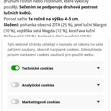
druhům rostlin nebo rostlinám, které vyklíčily
později.
Sečením se podporuje druhová pestrost
lučních květů.
Porost sečte
1x ročně na výšku 4–5 cm
.
Složení:
pohanka obecná ZITA (25 %), jetel luční Margot
(10 %), vojtěška setá Magda (12 %), kostřava luční
Rožnovská (10 %), bojínek luční Levočský (10 %),
svazenka vratičolistá Boratus (10 %), jetel alexandrijský
Tyto webové stránky ukládají v souladu se zákony na vaše
Faraon (3 %), jetel plazivý Apolo (5 %), mák setý Opál (1
zařízení soubory, obecně nazývané cookies. Odsouhlaste
%), hořčice bílá Severka (5 %), jetel nachový Opolska (9
prosím nastavení cookies souborů pro použití webu.
%).
V případě, že během roku dojdou některé
Technické cookies
komponenty, budou nahrazeny lepšími či
podobnými.
Analytické cookies
Detaily produktu
Marketingové cookies
SOUVISEJÍCÍ PRODUKTY