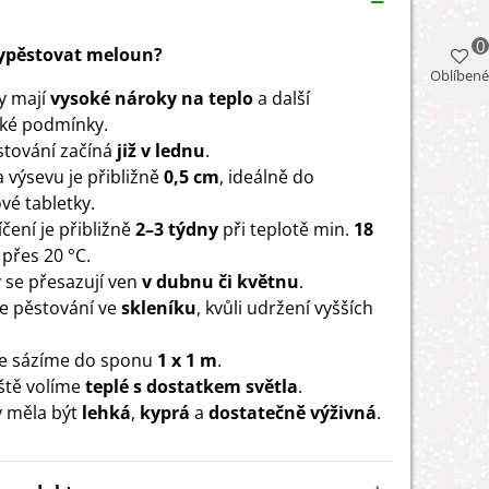
0
vypěstovat meloun?
Oblíbené
y mají
vysoké nároky na teplo
a další
cké podmínky.
tování začíná
již v lednu
.
 výsevu je přibližně
0,5 cm
, ideálně do
vé tabletky.
čení je přibližně
2–3 týdny
při teplotě min.
18
 přes 20 °C.
y se přesazují ven
v dubnu či květnu
.
 je pěstování ve
skleníku
, kvůli udržení vyšších
e sázíme do sponu
1 x 1 m
.
ště volíme
teplé s dostatkem
světla
.
 měla být
lehká
,
kyprá
a
dostatečně výživná
.