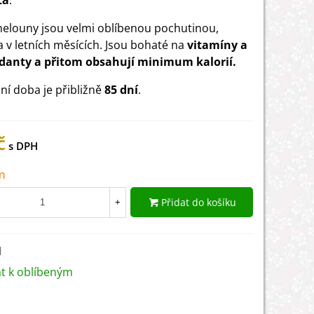
tá
.
elouny jsou velmi oblíbenou pochutinou,
 v letních měsících. Jsou bohaté na
vitamíny a
idanty a přitom obsahují minimum kalorií.
ní doba je přibližně
85 dní
.
č
m
Přidat do košíku
+
1
at k oblíbeným