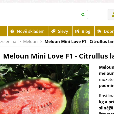
Nově skladem
Slevy
Blog
Dopr
zelenina
>
Meloun
>
Meloun Mini Love F1 - Citrullus la
Meloun Mini Love F1 - Citrullus l
Meloun
meloun
můžete r
podmí
Rostlin
kg a p
silnější