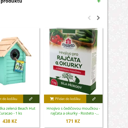
y produktu
t do košíku
Přidat do košíku
Přidat
dka zelená Beach Hut
Hnojivo s čedičovou moučkou -
Hoštický hn
Curacao - 1 ks
rajčata a okurky - Rosteto -
hn
hnojivo - 1 kg
438 Kč
171 Kč