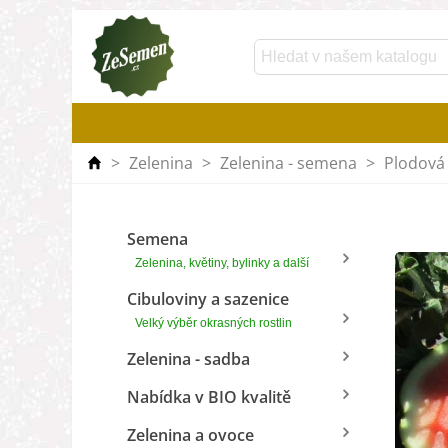
>
Zelenina
>
Zelenina - semena
>
Plodová 
Semena
Zelenina, květiny, bylinky a další
Cibuloviny a sazenice
Velký výběr okrasných rostlin
Zelenina - sadba
Nabídka v BIO kvalitě
Zelenina a ovoce