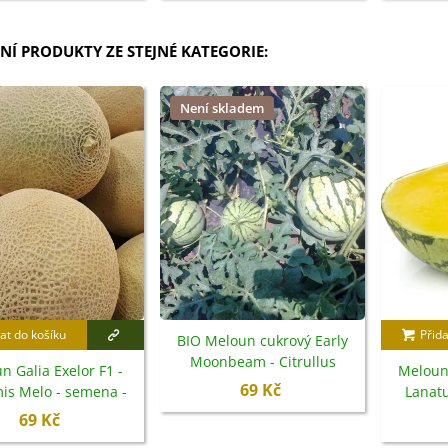
NÍ PRODUKTY ZE STEJNÉ KATEGORIE:
Není skladem
at do košíku
Přida
BIO Meloun cukrový Early
Moonbeam - Citrullus
n Galia Exelor F1 -
Meloun 
lanatus - bio semena - 6 ks
69 Kč
is Melo - semena -
Lanatu
5 ks
69 Kč