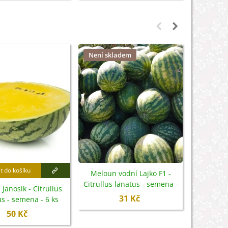
Není skladem
t do košíku
Přidat
Meloun vodní Lajko F1 -
Citrullus lanatus - semena -
Janosik - Citrullus
Meloun v
5 ks
31 Kč
s - semena - 6 ks
Citrullus
50 Kč