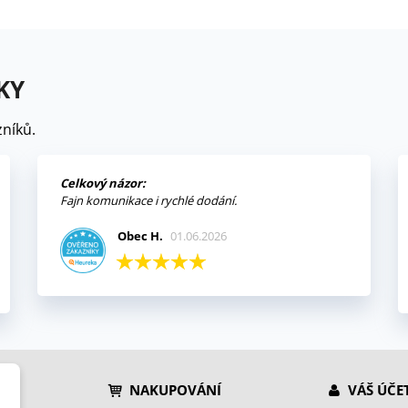
KY
níků.
Celkový názor:
Fajn komunikace i rychlé dodání.
Obec H.
01.06.2026
NAKUPOVÁNÍ
VÁŠ ÚČE