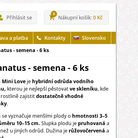
0
Přihlásit se
Nákupní košík
0 Kč
ava a platba
Kontakty
Slovensko
natus - semena - 6 ks
anatus - semena - 6 ks
 Mini Love
je
hybridní odrůda vodního
u,
kterou je nejlepší pěstovat
ve skleníku
, kde
ostlině zajistit
dostatečně vhodné
nky
.
a se vyznačuje menšími plody o
hmotnosti 3–5
růměru 10–15 cm.
Slupka plodu je
pruhovaná
a
než u jiných odrůd. Dužina je
růžovočervená
a