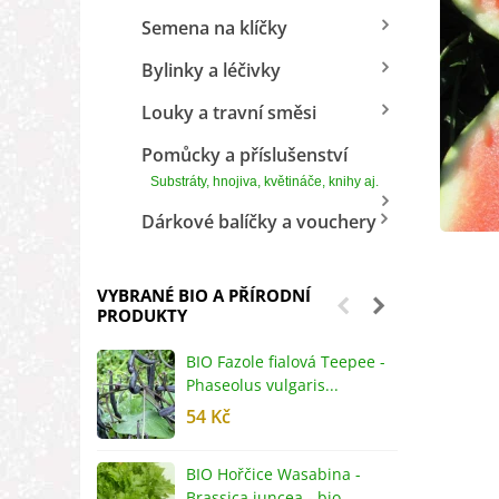
Semena na klíčky
Bylinky a léčivky
Louky a travní směsi
Pomůcky a příslušenství
Substráty, hnojiva, květináče, knihy aj.
Dárkové balíčky a vouchery
VYBRANÉ BIO A PŘÍRODNÍ
PRODUKTY
BIO Fazole fialová Teepee -
B
Phaseolus vulgaris...
R
54 Kč
5
BIO Hořčice Wasabina -
B
Brassica juncea - bio...
v