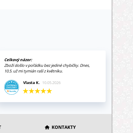
Celkový názor:
Zboží došlo v pořádku bez jediné chybičky. Dnes,
10.5. už mi tymián raší z květníku.
Vlasta K.
10.05.2026
T
KONTAKTY