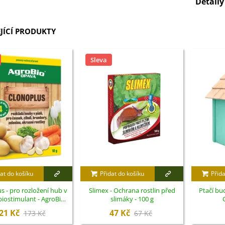
Detail
JÍCÍ PRODUKTY
Sleva
at do košíku
Přidat do košíku
Přida
s - pro rozložení hub v
Slimex - Ochrana rostlin před
Ptačí bu
biostimulant - AgroBio
slimáky - 100 g
Opava - 10 ml
21 Kč
47 Kč
173 Kč
67 Kč