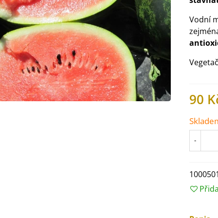
šťavna
Vodní m
zejména
antiox
Vegetač
90 K
Sklade
-
IO Ředkev bílá Laurin -
aphanus sativus - bio...
100050
4 Kč
Přid
IO Mangold duhový - Beta
ulgaris - bio semena...