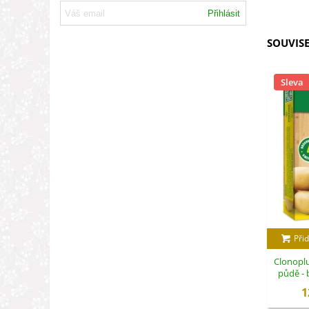
Přihlásit
SOUVISE
Sleva
Přid
Clonoplu
půdě - 
1