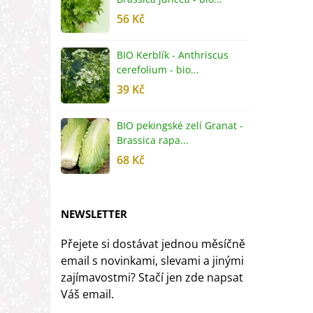
56 Kč
5
BIO Kerblík - Anthriscus
B
cerefolium - bio...
O
39 Kč
5
BIO pekingské zelí Granat -
B
Brassica rapa...
r
68 Kč
8
NEWSLETTER
Přejete si dostávat jednou měsíčně
email s novinkami, slevami a jinými
zajímavostmi? Stačí jen zde napsat
Váš email.