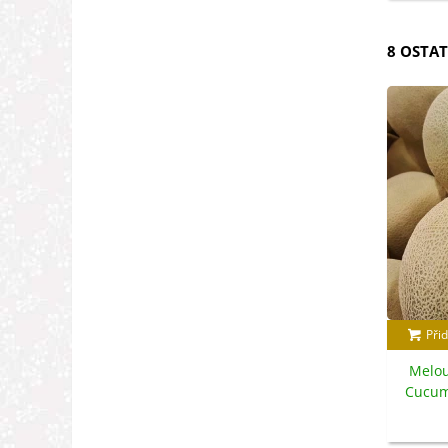
8 OSTAT
Přid
Melou
Cucum