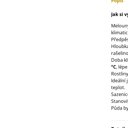
Popis
3 Kč
Jak si 
IO Bazalka pravá červená -
Meloun
cimum basilicum -...
klimati
6 Kč
Předpěs
Hloubka
IO Stévie sladká - Stevia
rašelino
ebaudiana - bio...
Doba klí
4 Kč
°C
, lépe
Rostlin
Ideální
teplot.
Sazenic
Stanovi
Půda by