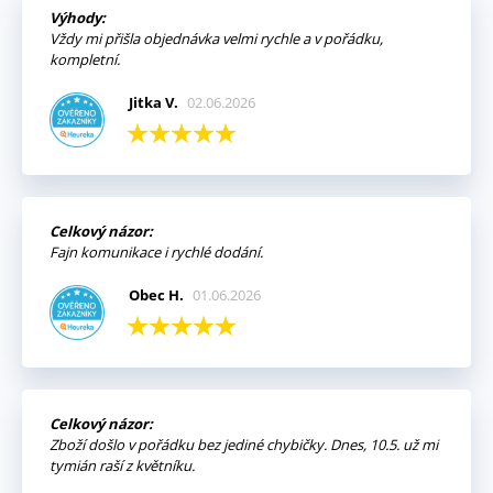
Výhody:
Vždy mi přišla objednávka velmi rychle a v pořádku,
kompletní.
Jitka V.
02.06.2026
Celkový názor:
Fajn komunikace i rychlé dodání.
Obec H.
01.06.2026
Celkový názor:
Zboží došlo v pořádku bez jediné chybičky. Dnes, 10.5. už mi
tymián raší z květníku.