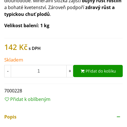
dlouhodobě. Minerální složka zajistí
bujný růst rostlin
a bohaté kvetenství. Zároveň podpoří
zdravý růst a
typickou chuť plodů
.
Velikost balení:
1 kg
142 Kč
Skladem
Přidat do košíku
-
+
7000228
Přidat k oblíbeným
Popis