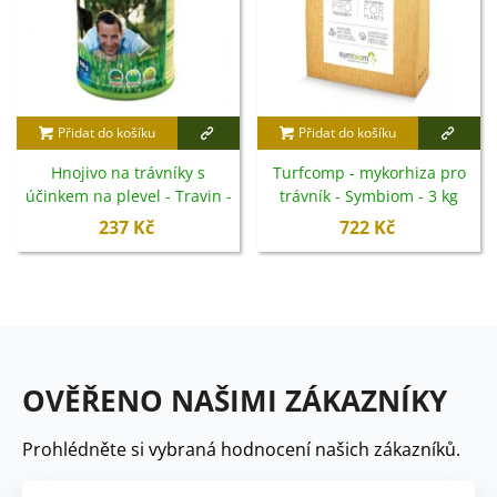
Přidat do košíku
Přidat do košíku
Hnojivo na trávníky s
Turfcomp - mykorhiza pro
účinkem na plevel - Travin -
trávník - Symbiom - 3 kg
800 g
237 Kč
722 Kč
OVĚŘENO NAŠIMI ZÁKAZNÍKY
Prohlédněte si vybraná hodnocení našich zákazníků.