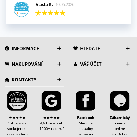
Vlasta K.
10.05.2026
INFORMACE
HLEDÁTE
NAKUPOVÁNÍ
VÁŠ ÚČET
KONTAKTY
★★★★★
★★★★★
Facebook
Zákaznický
4,9 celková
4,9 hvězdiček
Sledujte
servis
spokojenost
1500+ recenzí
aktuality
online
s obchodem
na našem
8 - 16 hod