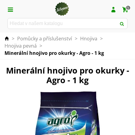
0
>
Pomůcky a příslušenství
>
Hnojiva
>
Hnojiva pevná
>
Minerální hnojivo pro okurky - Agro - 1 kg
Minerální hnojivo pro okurky -
Agro - 1 kg