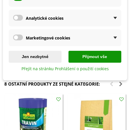
Analytické cookies
Marketingové cookies
Přidat do košíku
Přidat do košíku
Prořezávací pilka - 230 mm - 1
Sirná svíce - 25 cm - 1 ks
ks
Jen nezbytné
Přijmout vše
482 Kč
161 Kč
Přejít na stránku Prohlášení o použití cookies
8 OSTATNÍ PRODUKTY ZE STEJNÉ KATEGORIE: