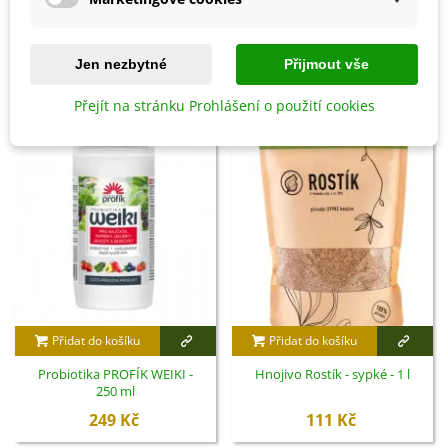
Detaily produktu
SOUVISEJÍCÍ PRODUKTY
Jen nezbytné
Přijmout vše
Přejít na stránku Prohlášení o použití cookies
Přidat do košíku
Přidat do košíku
Probiotika PROFÍK WEIKI -
Hnojivo Rostík - sypké - 1 l
250 ml
249 Kč
111 Kč