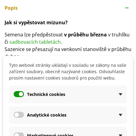
Popis
Jak si vypěstovat mizunu?
Semena lze předpěstovat
v průběhu března
v truhlíku
či
sadbovacích tabletách
.
Sazenice se přesazují na venkovní stanoviště v průběhu
dubna.
Hloubka výsevu je
3 mm
.
Tyto webové stránky ukládají v souladu se zákony na vaše
Ideální spon je
30 x 50 cm
.
zařízení soubory, obecně nazývané cookies. Odsouhlaste
prosím nastavení cookies souborů pro použití webu.
Stanoviště volíme
slunečné či polostinné
.
Rostlině se daří i v
těžších
a
méně výživných půdách
.
Je nutná
pravidelná zálivka
.
Technické cookies
Sklizeň probíhá dva měsíce od výsevu.
Pěstování je možné v truhlíku na balkoně nebo
celoročně doma.
Analytické cookies
Marketingové cookies