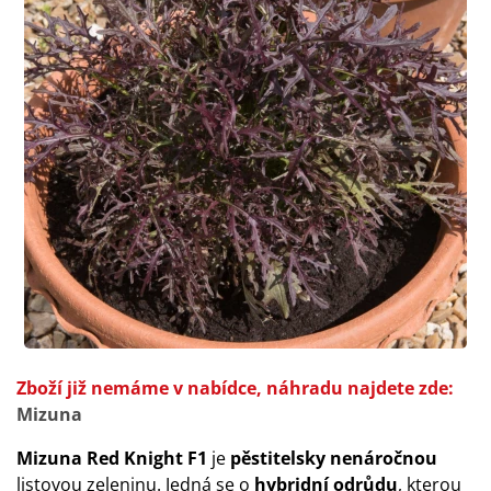
Zboží již nemáme v nabídce, náhradu najdete zde:
Mizuna
Mizuna Red Knight F1
je
pěstitelsky nenáročnou
listovou zeleninu. Jedná se o
hybridní odrůdu
, kterou