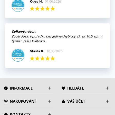
Obec H.
01.06.2026
Celkový názor:
Zboží došlo v pořádku bez jediné chybičky. Dnes, 10.5. už mi
tymián raší z květníku.
Vlasta K.
10.05.2026
INFORMACE
HLEDÁTE
NAKUPOVÁNÍ
VÁŠ ÚČET
KONTAKTY