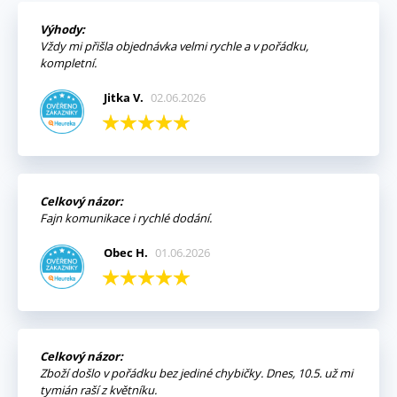
Výhody:
Vždy mi přišla objednávka velmi rychle a v pořádku,
kompletní.
Jitka V.
02.06.2026
Celkový názor:
Fajn komunikace i rychlé dodání.
Obec H.
01.06.2026
Celkový názor:
Zboží došlo v pořádku bez jediné chybičky. Dnes, 10.5. už mi
tymián raší z květníku.