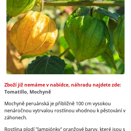
Zboží již nemáme v nabídce, náhradu najdete zde:
Tomatillo, Mochyně
Mochyně peruánská je přibližně 100 cm vysokou
nenáročnou vytrvalou rostlinou vhodnou k pěstování v
záhonech.
Rostlina plodí "lampiónky" oranžové barvy, které jsou s