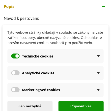
Popis
Návod k pěstování:
Výsev semen provádíme od března doma, po tzv.
Tyto webové stránky ukládají v souladu se zákony na vaše
zmrzlých mužích přesazujeme vzrostlé sazeničky
zařízení soubory, obecně nazývané cookies. Odsouhlaste
přímo na venkovní stanoviště
prosím nastavení cookies souborů pro použití webu.
Stanoviště volíme slunečné
Půda by měla být výživná a dobře propustná
Technické cookies
Detaily produktu
Analytické cookies
SOUVISEJÍCÍ PRODUKTY
Marketingové cookies
Jen nezbytné
Přijmout vše