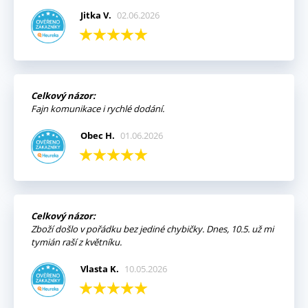
Jitka V.
02.06.2026
Celkový názor:
Fajn komunikace i rychlé dodání.
Obec H.
01.06.2026
Celkový názor:
Zboží došlo v pořádku bez jediné chybičky. Dnes, 10.5. už mi
tymián raší z květníku.
Vlasta K.
10.05.2026