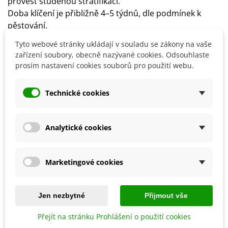
provést studenou stratifikaci.
Doba klíčení je přibližně 4–5 týdnů, dle podmínek k
pěstování.
Stanoviště volíme slunečné nebo polostinné.
Tyto webové stránky ukládají v souladu se zákony na vaše
Rostlině je třeba zajistit dostatek prostoru.
zařízení soubory, obecně nazývané cookies. Odsouhlaste
Půda by měla být propustná, hlinitá nebo vápenitá.
prosím nastavení cookies souborů pro použití webu.
Technické cookies
Detaily produktu
Analytické cookies
SOUVISEJÍCÍ PRODUKTY
Sleva
Marketingové cookies
Jen nezbytné
Přijmout vše
Přejít na stránku Prohlášení o použití cookies