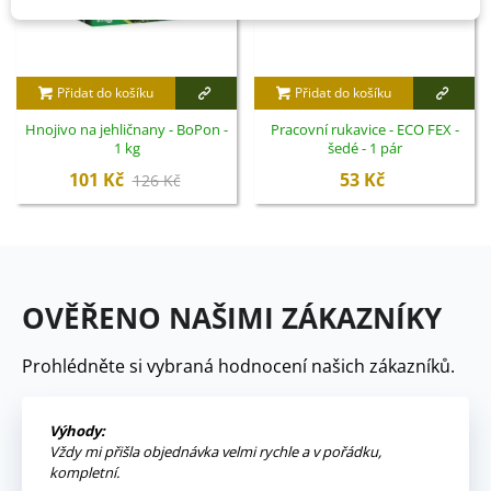
Přidat do košíku
Přidat do košíku
Hnojivo na jehličnany - BoPon -
Pracovní rukavice - ECO FEX -
1 kg
šedé - 1 pár
101 Kč
53 Kč
126 Kč
OVĚŘENO NAŠIMI ZÁKAZNÍKY
Prohlédněte si vybraná hodnocení našich zákazníků.
Výhody:
Vždy mi přišla objednávka velmi rychle a v pořádku,
kompletní.