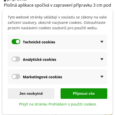
Plošná aplikace spočívá v zapravení přípravku 3 cm pod
povrch zeminy před setím
(dávka 150 g/m2)
.
Rostliny
není možné předávkovat
.
Tyto webové stránky ukládají v souladu se zákony na vaše
zařízení soubory, obecně nazývané cookies. Odsouhlaste
Bezpečnostní pokyny jsou uvedeny na obale.
prosím nastavení cookies souborů pro použití webu.
Detaily produktu
Technické cookies
SOUVISEJÍCÍ PRODUKTY
Analytické cookies
Marketingové cookies
Jen nezbytné
Přijmout vše
Přejít na stránku Prohlášení o použití cookies