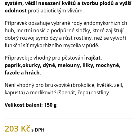
systém, větší nasazení květů a tvorbu plodů a vyšší
odolnost
proti abiotickým vlivům.
Přípravek obsahuje vybrané rody endomykorhizních
hub, inertní nosič a podpůrné složky, které zajišťují
dobrý rozvoj symbiózy a růst rostliny, než se vytvoří
funkční síť mykorhizního mycelia v půdě.
Přípravek je vhodný pro pěstování
rajčat,
paprik,okurky, dýně, melouny, lilky, mochyně,
fazole a hrách
.
Není vhodný pro brukvovité (brokolice, květák, zelí,
kapusta) a merlíkovité (špenát, řepa) rostliny.
Velikost balení:
150 g
203 Kč