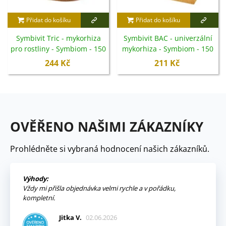
Přidat do košíku
Přidat do košíku
Symbivit Tric - mykorhiza
Symbivit BAC - univerzální
pro rostliny - Symbiom - 150
mykorhiza - Symbiom - 150
g
g
244 Kč
211 Kč
OVĚŘENO NAŠIMI ZÁKAZNÍKY
Prohlédněte si vybraná hodnocení našich zákazníků.
Výhody:
Vždy mi přišla objednávka velmi rychle a v pořádku,
kompletní.
Jitka V.
02.06.2026