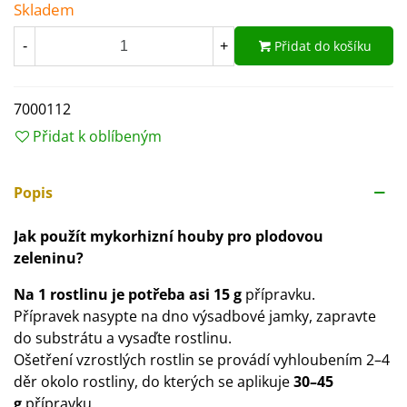
Skladem
Přidat do košíku
-
+
7000112
Přidat k oblíbeným
Popis
Jak použít mykorhizní houby pro plodovou
zeleninu?
Na 1 rostlinu je potřeba asi 15 g
přípravku.
Přípravek nasypte na dno výsadbové jamky, zapravte
do substrátu a vysaďte rostlinu.
Ošetření vzrostlých rostlin se provádí vyhloubením 2–4
děr okolo rostliny, do kterých se aplikuje
30–45
g
přípravku.