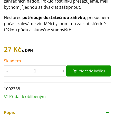
zahradních nádob. Pokud rostlinku přesazujeme, měli
bychom jí jednou až dvakrát zaštípnout.
Nestařec
potřebuje dostatečnou zálivku
, při suchém
počasí zaléváme víc. Měli bychom mu zajistit středně
těžkou půdu a slunečné stanoviště.
27 Kč
Skladem
Přidat do košíku
-
+
1002338
Přidat k oblíbeným
Popis