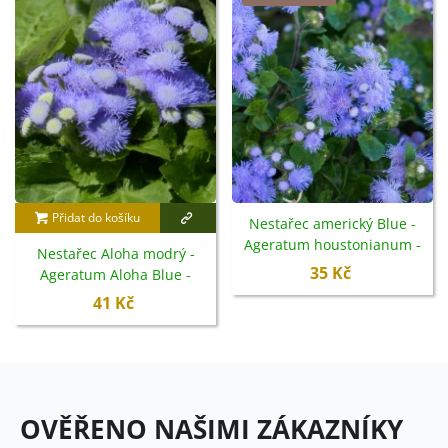
Přidat do košíku
Nestařec americký Blue -
Ageratum houstonianum -
Nestařec Aloha modrý -
semena - 50 ks
35 Kč
Ageratum Aloha Blue -
semena - 20 ks
41 Kč
OVĚŘENO NAŠIMI ZÁKAZNÍKY