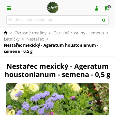
0
>
Okrasné rostliny
>
Okrasné rostliny - semena
>
Letničky
>
Nestařec
>
Nestařec mexický - Ageratum houstonianum -
semena - 0,5 g
Nestařec mexický - Ageratum
houstonianum - semena - 0,5 g