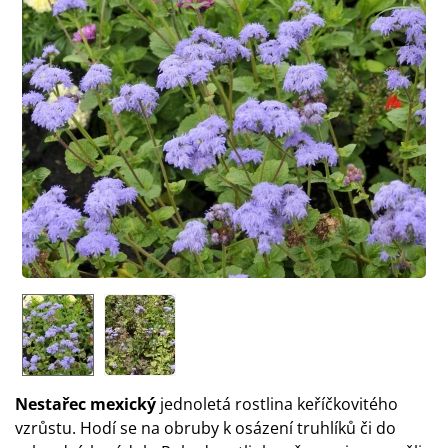
Nestařec mexický
jednoletá rostlina keříčkovitého
vzrůstu. Hodí se na obruby k osázení truhlíků či do