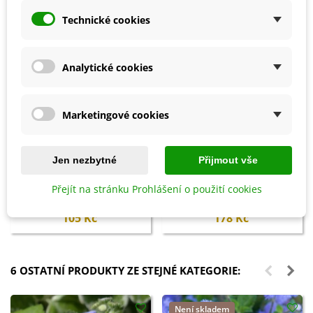
Technické cookies
Analytické cookies
Marketingové cookies
Jen nezbytné
Přijmout vše
Přidat do košíku
Přidat do košíku
Biochar Mini start - aktivní uhlí
Hoštické slepičince -
Přejít na stránku Prohlášení o použití cookies
k rostlinám - Devrakon - 300 ml
granulované - 2,5 kg
105 Kč
178 Kč
6 OSTATNÍ PRODUKTY ZE STEJNÉ KATEGORIE:
Není skladem