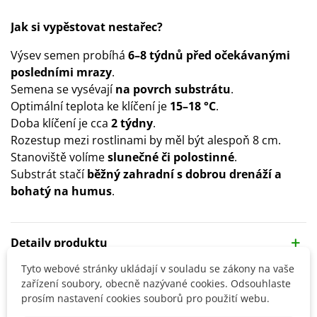
Jak si vypěstovat nestařec?
Výsev semen probíhá
6–8 týdnů před očekávanými
posledními mrazy
.
Semena se vysévají
na povrch substrátu
.
Optimální teplota ke klíčení je
15–18 °C
.
Doba klíčení je cca
2 týdny
.
Rozestup mezi rostlinami by měl být alespoň 8 cm.
Stanoviště volíme
slunečné či polostinné
.
Substrát stačí
běžný zahradní s dobrou drenáží a
bohatý na humus
.
Detaily produktu
Tyto webové stránky ukládají v souladu se zákony na vaše
zařízení soubory, obecně nazývané cookies. Odsouhlaste
SOUVISEJÍCÍ PRODUKTY
prosím nastavení cookies souborů pro použití webu.