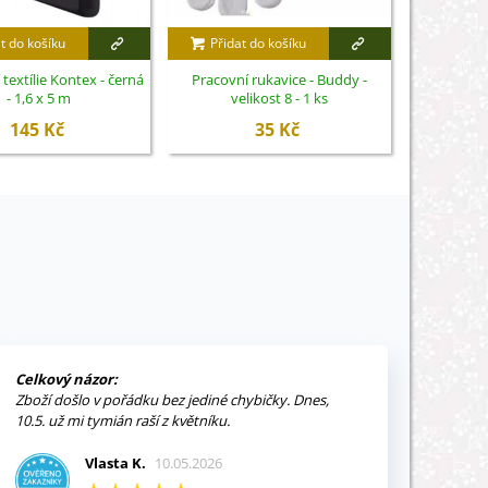
t do košíku
Přidat do košíku
Přidat
textílie Kontex - černá
Pracovní rukavice - Buddy -
Rozprašova
- 1,6 x 5 m
velikost 8 - 1 ks
7
145 Kč
35 Kč
Celkový názor:
Zboží došlo v pořádku bez jediné chybičky. Dnes,
10.5. už mi tymián raší z květníku.
Vlasta K.
10.05.2026