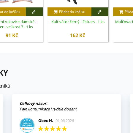
at do košíku
Přidat do košíku
Přida
ní rukavice dámské -
Kultivátor černý - Fiskars - 1 ks
Mulčovací 
r - velikost 7 - 1 ks
91 Kč
162 Kč
KY
níků.
Celkový názor:
Fajn komunikace i rychlé dodání.
Obec H.
01.06.2026