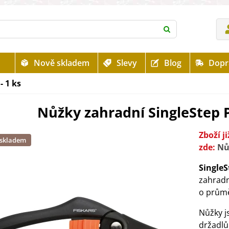
Nově skladem
Slevy
Blog
Dopr
- 1 ks
Nůžky zahradní SingleStep P2
Zboží 
 skladem
zde:
Nů
SingleS
zahrad
o prům
Nůžky j
držadl