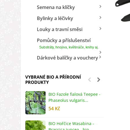
Semena na klíčky
Bylinky a léčivky
Louky a travní směsi
Pomůcky a příslušenství
Substráty, hnojiva, květináče, knihy aj.
Dárkové balíčky a vouchery
VYBRANÉ BIO A PŘÍRODNÍ
PRODUKTY
BIO Fazole fialová Teepee -
B
Phaseolus vulgaris...
R
54 Kč
5
BIO Hořčice Wasabina -
B
Brassica juncea - bio...
v