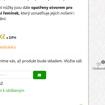
í nůžky jsou dále
opatřeny otvorem pro
ní řemínek,
který usnadňuje jejich nošení i
ění.
Kč
jednávka
íme vás, až produkt bude skladem. Vložte váš
0
Oblíbené
6Z
at k oblíbeným