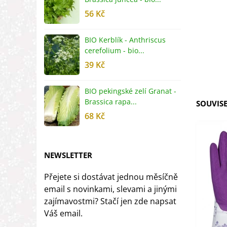
56 Kč
5
BIO Kerblík - Anthriscus
B
cerefolium - bio...
O
39 Kč
5
BIO pekingské zelí Granat -
B
Brassica rapa...
r
SOUVISE
68 Kč
8
NEWSLETTER
Přejete si dostávat jednou měsíčně
email s novinkami, slevami a jinými
zajímavostmi? Stačí jen zde napsat
Váš email.