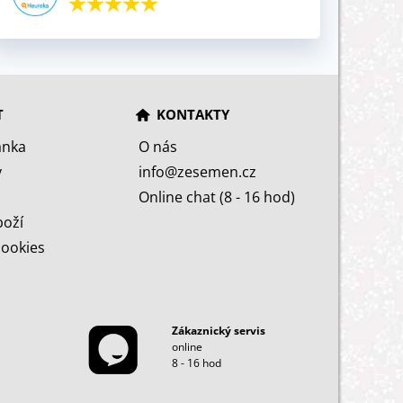
T
KONTAKTY
ánka
O nás
y
info@zesemen.cz
Online chat (8 - 16 hod)
boží
cookies
Zákaznický servis
online
8 - 16 hod