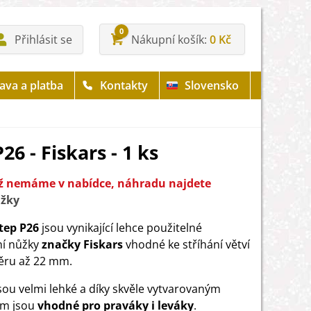
0
Přihlásit se
Nákupní košík
0 Kč
ava a platba
Kontakty
Slovensko
6 - Fiskars - 1 ks
již nemáme v nabídce, náhradu najdete
žky
tep P26
jsou vynikající lehce použitelné
ní nůžky
značky Fiskars
vhodné ke stříhání větví
ěru až 22 mm.
sou velmi lehké a díky skvěle vytvarovaným
ům jsou
vhodné pro praváky i leváky
.