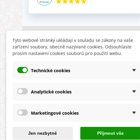
INFORMACE
HLEDÁTE
Tyto webové stránky ukládají v souladu se zákony na vaše
zařízení soubory, obecně nazývané cookies. Odsouhlaste
Obchodní podmínky
Slevy
prosím nastavení cookies souborů pro použití webu.
Reklamační řád
Novinky
Ochrana osobních údajů
Nyní doporuču
Technické cookies
Cookies
Mapa stránek
ÚKZÚZ info a odkazy
Analytické cookies
Marketingové cookies
★★★★★
4,9 celková spokojenost
s obchodem
Jen nezbytné
Přijmout vše