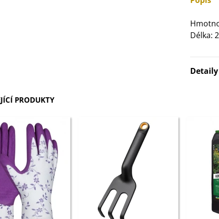
Popis
3 Kč
Hmotno
Délka:
IO Bazalka pravá červená -
cimum basilicum -...
6 Kč
Detail
IO Stévie sladká - Stevia
ebaudiana - bio...
JÍCÍ PRODUKTY
4 Kč