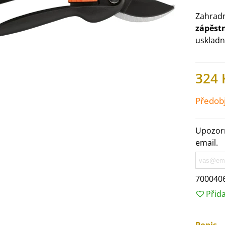
Zahradn
zápěst
uskladn
324 
Předob
Upozorn
email.
IO Ředkev bílá Laurin -
aphanus sativus - bio...
700040
4 Kč
Přid
IO Mangold duhový - Beta
ulgaris - bio semena...