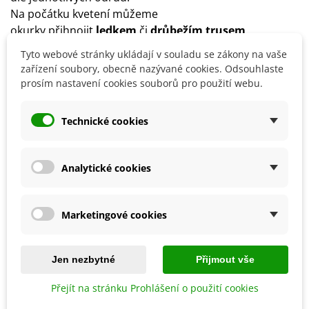
Na počátku kvetení můžeme
okurky
přihnojit
ledkem
či
drůbežím trusem
.
Okurky
nelze opakovaně pěstovat ve stejné půdě
.
Tyto webové stránky ukládají v souladu se zákony na vaše
Vhodnou předplodinou je řepa, hrách, fazole nebo
zařízení soubory, obecně nazývané cookies. Odsouhlaste
cibule, nevhodnými plodinami jsou jahody či brambory.
prosím nastavení cookies souborů pro použití webu.
Technické cookies
Detaily produktu
Analytické cookies
SOUVISEJÍCÍ PRODUKTY
Sleva
Sleva
Marketingové cookies
Jen nezbytné
Přijmout vše
Přejít na stránku Prohlášení o použití cookies