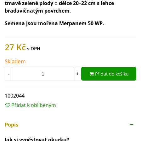
tmavě zelené plody
o
délce 20–22 cm s lehce
bradavičnatým povrchem
.
Semena jsou mořena Merpanem 50 WP.
27 Kč
Skladem
Přidat do košíku
-
+
1002044
Přidat k oblíbeným
Popis
Jak si vypěstovat okurku?