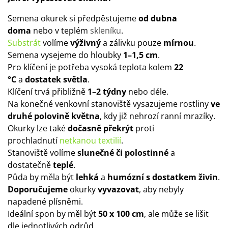
Semena okurek si předpěstujeme
od dubna
doma
nebo v teplém
skleníku
.
Substrát
volíme
výživný
a zálivku pouze
mírnou
.
Semena vysejeme do hloubky
1–1,5 cm
.
Pro klíčení je potřeba vysoká teplota kolem
22
°C
a
dostatek světla
.
Klíčení trvá přibližně
1–2 týdny
nebo déle.
Na konečné venkovní stanoviště vysazujeme rostliny
ve
druhé polovině května
, kdy již nehrozí ranní mrazíky.
Okurky lze také
dočasně překrýt
proti
prochladnutí
netkanou textilií
.
Stanoviště volíme
slunečné či polostinné
a
dostatečně
teplé
.
Půda by měla být
lehká
a
humózní s dostatkem živin
.
Doporučujeme
okurky
vyvazovat
, aby nebyly
napadené plísněmi.
Ideální spon by měl být
50 x 100 cm
, ale může se lišit
dle jednotlivých odrůd.