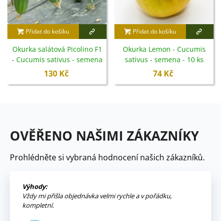
Přidat do košíku
Přidat do košíku
Okurka salátová Picolino F1
Okurka Lemon - Cucumis
- Cucumis sativus - semena
sativus - semena - 10 ks
- 4 ks
130 Kč
74 Kč
OVĚŘENO NAŠIMI ZÁKAZNÍKY
Prohlédněte si vybraná hodnocení našich zákazníků.
Výhody:
Vždy mi přišla objednávka velmi rychle a v pořádku,
kompletní.