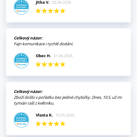
Jitka V.
02.06.2026
Celkový názor:
Fajn komunikace i rychlé dodání.
Obec H.
01.06.2026
Celkový názor:
Zboží došlo v pořádku bez jediné chybičky. Dnes, 10.5. už mi
tymián raší z květníku.
Vlasta K.
10.05.2026