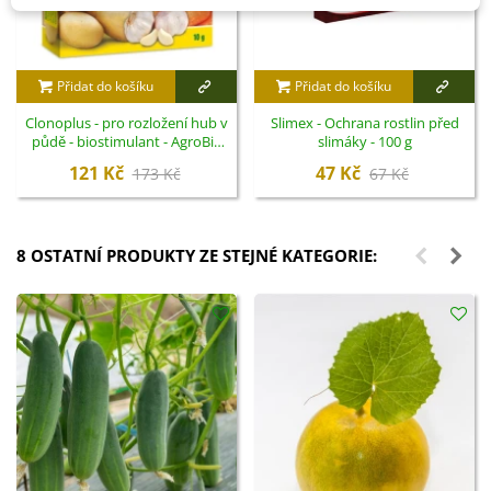
Přidat do košíku
Přidat do košíku
Clonoplus - pro rozložení hub v
Slimex - Ochrana rostlin před
půdě - biostimulant - AgroBio
slimáky - 100 g
Opava - 10 ml
121 Kč
47 Kč
173 Kč
67 Kč
8 OSTATNÍ PRODUKTY ZE STEJNÉ KATEGORIE: