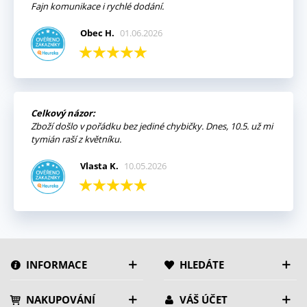
Fajn komunikace i rychlé dodání.
Obec H.
01.06.2026
Celkový názor:
Zboží došlo v pořádku bez jediné chybičky. Dnes, 10.5. už mi
tymián raší z květníku.
Vlasta K.
10.05.2026
INFORMACE
HLEDÁTE
NAKUPOVÁNÍ
VÁŠ ÚČET