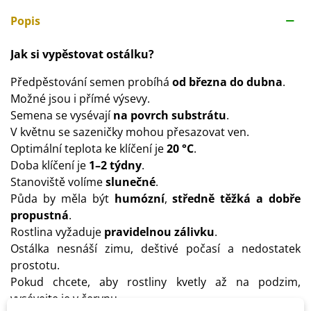
Popis
Jak si vypěstovat ostálku?
Předpěstování semen probíhá
od března do dubna
.
Možné jsou i přímé výsevy.
Semena se vysévají
na povrch substrátu
.
V květnu se sazeničky mohou přesazovat ven.
Optimální teplota ke klíčení je
20 °C
.
Doba klíčení je
1–2 týdny
.
Stanoviště volíme
slunečné
.
Půda by měla být
humózní
,
středně těžká a dobře
propustná
.
Rostlina vyžaduje
pravidelnou zálivku
.
Ostálka nesnáší zimu, deštivé počasí a nedostatek
prostotu.
Pokud chcete, aby rostliny kvetly až na podzim,
vysévejte je v červnu.