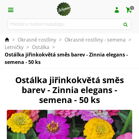
0
>
Okrasné rostliny
>
Okrasné rostliny - semena
>
Letničky
>
Ostálka
>
Ostálka jiřinkokvětá směs barev - Zinnia elegans -
semena - 50 ks
Ostálka jiřinkokvětá směs
barev - Zinnia elegans -
semena - 50 ks