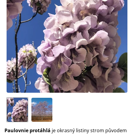
Paulovnie protáhlá
je okrasný listiny strom původem