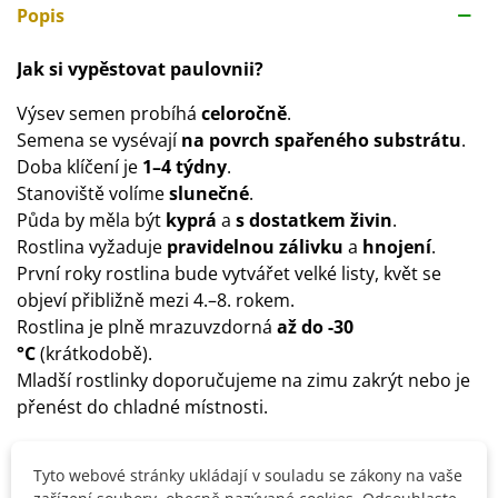
Popis
Jak si vypěstovat paulovnii?
Výsev semen probíhá
celoročně
.
Semena se vysévají
na povrch spařeného substrátu
.
Doba klíčení je
1–4 týdny
.
Stanoviště volíme
slunečné
.
Půda by měla být
kyprá
a
s dostatkem živin
.
Rostlina vyžaduje
pravidelnou zálivku
a
hnojení
.
První roky rostlina bude vytvářet velké listy, květ se
objeví přibližně mezi 4.–8. rokem.
Rostlina je plně mrazuvzdorná
až do -30
°C
(krátkodobě).
Mladší rostlinky doporučujeme na zimu zakrýt nebo je
přenést do chladné místnosti.
Tyto webové stránky ukládají v souladu se zákony na vaše
Detaily produktu