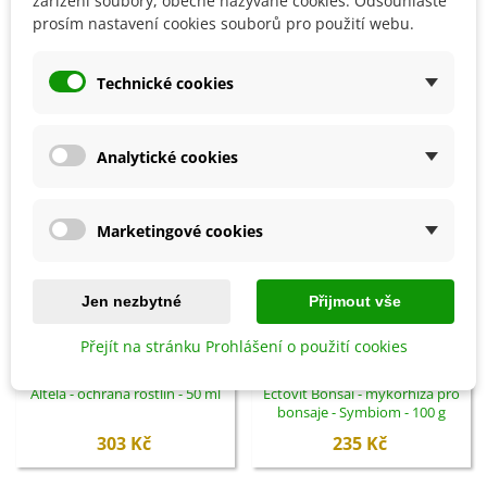
zařízení soubory, obecně nazývané cookies. Odsouhlaste
prosím nastavení cookies souborů pro použití webu.
SOUVISEJÍCÍ PRODUKTY
Technické cookies
Analytické cookies
Marketingové cookies
Jen nezbytné
Přijmout vše
Přejít na stránku Prohlášení o použití cookies
Přidat do košíku
Přidat do košíku
Altela - ochrana rostlin - 50 ml
Ectovit Bonsai - mykorhiza pro
bonsaje - Symbiom - 100 g
303 Kč
235 Kč