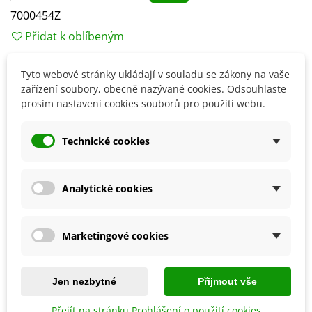
7000454Z
Přidat k oblíbeným
Tyto webové stránky ukládají v souladu se zákony na vaše
Popis
zařízení soubory, obecně nazývané cookies. Odsouhlaste
prosím nastavení cookies souborů pro použití webu.
Doba výsevu:
březen - květen
Technické cookies
Detaily produktu
Analytické cookies
SOUVISEJÍCÍ PRODUKTY
Marketingové cookies
Jen nezbytné
Přijmout vše
Přejít na stránku Prohlášení o použití cookies