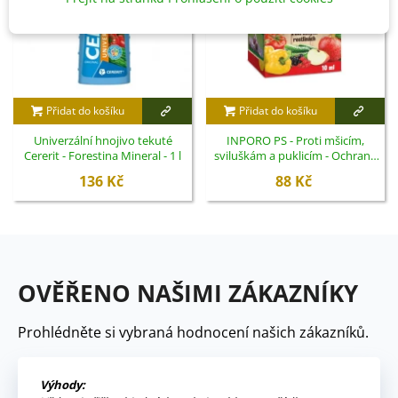
Přidat do košíku
Přidat do košíku
Univerzální hnojivo tekuté
INPORO PS - Proti mšicím,
Cererit - Forestina Mineral - 1 l
sviluškám a puklicím - Ochrana
rostlin - 10 ml
136 Kč
88 Kč
OVĚŘENO NAŠIMI ZÁKAZNÍKY
Prohlédněte si vybraná hodnocení našich zákazníků.
Výhody: