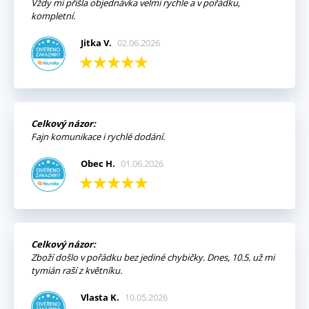
Vždy mi přišla objednávka velmi rychle a v pořádku,
kompletní.
Jitka V.
02.06.2026
Celkový názor:
Fajn komunikace i rychlé dodání.
Obec H.
01.06.2026
Celkový názor:
Zboží došlo v pořádku bez jediné chybičky. Dnes, 10.5. už mi
tymián raší z květníku.
Vlasta K.
10.05.2026