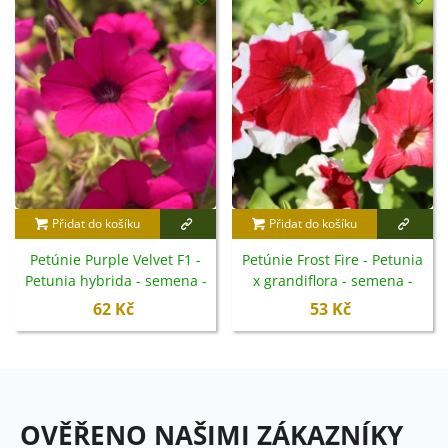
Přidat do košíku
Přidat do košíku
Petúnie Purple Velvet F1 -
Petúnie Frost Fire - Petunia
Petunia hybrida - semena -
x grandiflora - semena -
12 ks
30 ks
62 Kč
53 Kč
OVĚŘENO NAŠIMI ZÁKAZNÍKY