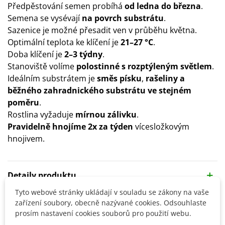
Předpěstování semen probíhá
od ledna do března
.
Semena se vysévají
na povrch
substrátu
.
Sazenice je možné přesadit ven v průběhu května.
Optimální teplota ke klíčení je
21–27 °C
.
Doba klíčení je
2–3 týdny
.
Stanoviště volíme
polostinné s rozptýleným světlem
.
Ideálním substrátem je
směs písku
,
rašeliny a
běžného zahradnického substrátu ve stejném
poměru
.
Rostlina vyžaduje
mírnou zálivku
.
Pravidelně hnojíme 2x za týden
vícesložkovým
hnojivem.
Detaily produktu
Tyto webové stránky ukládají v souladu se zákony na vaše
zařízení soubory, obecně nazývané cookies. Odsouhlaste
SOUVISEJÍCÍ PRODUKTY
prosím nastavení cookies souborů pro použití webu.