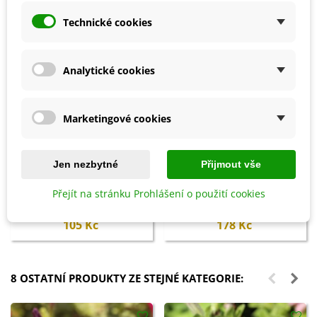
Technické cookies
Analytické cookies
Marketingové cookies
Jen nezbytné
Přijmout vše
Přidat do košíku
Přidat do košíku
Biochar Mini start - aktivní uhlí
Hoštické slepičince -
Přejít na stránku Prohlášení o použití cookies
k rostlinám - Devrakon - 300 ml
granulované - 2,5 kg
105 Kč
178 Kč
8 OSTATNÍ PRODUKTY ZE STEJNÉ KATEGORIE: