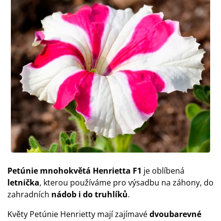
Petúnie mnohokvětá Henrietta F1
je oblíbená
letnička
, kterou používáme pro výsadbu na záhony, do
zahradních
nádob i do truhlíků
.
Květy Petúnie Henrietty mají zajímavé
dvoubarevné