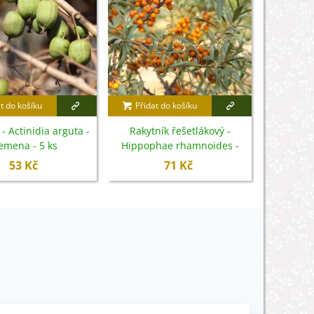
t do košíku
Přidat do košíku
Surinamsk
Uniflor
 - Actinidia arguta -
Rakytník řešetlákový -
emena - 5 ks
Hippophae rhamnoides -
semena - 8 ks
53 Kč
71 Kč