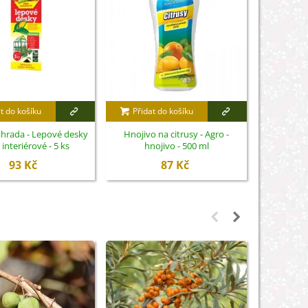
t do košíku
Přidat do košíku
Přidat
ahrada - Lepové desky
Hnojivo na citrusy - Agro -
Conavit -
 interiérové - 5 ks
hnojivo - 500 ml
rostlin
93 Kč
87 Kč
Není sk