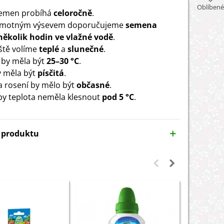
Oblíbené
semen probíhá
celoročně
.
amotným výsevem doporučujeme
semena
ěkolik hodin ve vlažné vodě
.
ště volíme
teplé
a
slunečné
.
 by měla být
25–30
°C
.
 měla být
písčitá
.
 a rosení by mělo být
občasné
.
by teplota neměla klesnout
pod 5 °C
.
y produktu