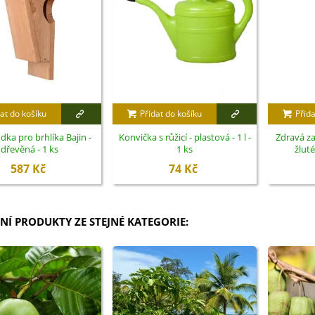
at do košíku
Přidat do košíku
Přida
dka pro brhlíka Bajin -
Konvička s růžicí - plastová - 1 l -
Zdravá z
dřevěná - 1 ks
1 ks
žluté
587 Kč
74 Kč
NÍ PRODUKTY ZE STEJNÉ KATEGORIE: