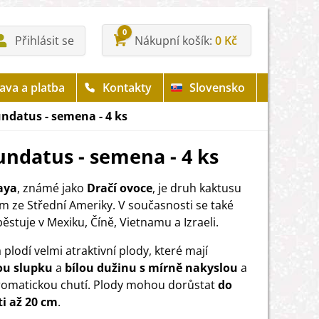
0
Přihlásit se
Nákupní košík
0 Kč
ava a platba
Kontakty
Slovensko
undatus - semena - 4 ks
undatus - semena - 4 ks
aya
, známé jako
Dračí ovoce
, je druh kaktusu
 ze Střední Ameriky. V současnosti se také
ěstuje v Mexiku, Číně, Vietnamu a Izraeli.
 plodí velmi atraktivní plody, které mají
ou slupku
a
bílou dužinu s mírně nakyslou
a
romatickou chutí. Plody mohou dorůstat
do
ti až 20 cm
.