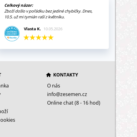
Celkový názor:
Zboží došlo v pořádku bez jediné chybičky. Dnes,
10.5. už mi tymián raší z květníku.
Vlasta K.
10.05.2026
T
KONTAKTY
ánka
O nás
y
info@zesemen.cz
Online chat (8 - 16 hod)
boží
cookies