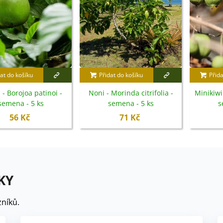
at do košíku
Přidat do košíku
Přida
 - Borojoa patinoi -
Noni - Morinda citrifolia -
Minikiwi
semena - 5 ks
semena - 5 ks
s
56 Kč
71 Kč
KY
níků.