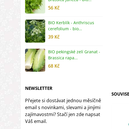
56 Kč
5
BIO Kerblík - Anthriscus
B
cerefolium - bio...
O
39 Kč
5
BIO pekingské zelí Granat -
B
Brassica rapa...
r
68 Kč
8
NEWSLETTER
SOUVISE
Přejete si dostávat jednou měsíčně
email s novinkami, slevami a jinými
zajímavostmi? Stačí jen zde napsat
Váš email.