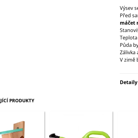
Výsev 
3 Kč
Před s
máčet n
IO Bazalka pravá červená -
Stanovi
cimum basilicum -...
Teplota
6 Kč
Půda by
Zálivka
IO Stévie sladká - Stevia
V zimě 
ebaudiana - bio...
4 Kč
Detail
JÍCÍ PRODUKTY