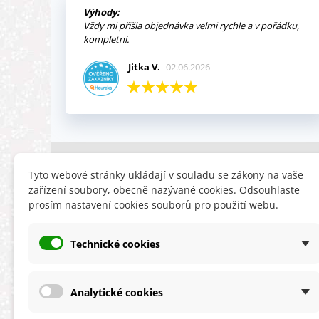
Výhody:
Vždy mi přišla objednávka velmi rychle a v pořádku,
kompletní.
Jitka V.
02.06.2026
INFORMACE
HLEDÁTE
Tyto webové stránky ukládají v souladu se zákony na vaše
zařízení soubory, obecně nazývané cookies. Odsouhlaste
Obchodní podmínky
Slevy
prosím nastavení cookies souborů pro použití webu.
Reklamační řád
Novinky
Ochrana osobních údajů
Nyní doporuču
Technické cookies
Cookies
Mapa stránek
ÚKZÚZ info a odkazy
Analytické cookies