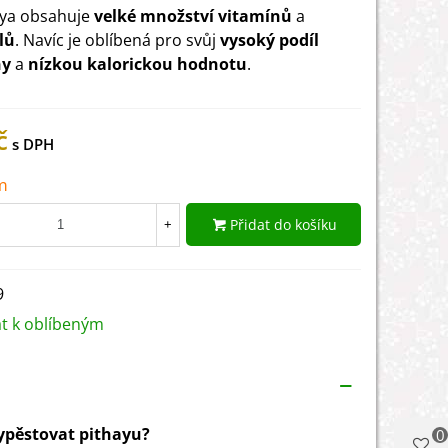
aya obsahuje
velké množství vitamínů
a
lů
. Navíc je oblíbená pro svůj
vysoký podíl
ny
a
nízkou kalorickou hodnotu
.
č
m
Přidat do košíku
+
9
at k oblíbeným
vypěstovat pithayu?
0