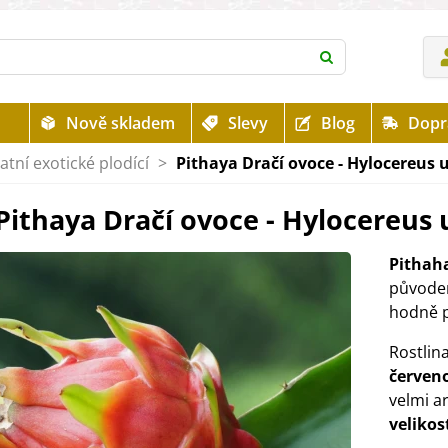
Nově skladem
Slevy
Blog
Dopr
atní exotické plodící
>
Pithaya Dračí ovoce - Hylocereus 
Pithaya Dračí ovoce - Hylocereus 
Pithah
původem
hodně p
Rostlina
červen
velmi a
velikos