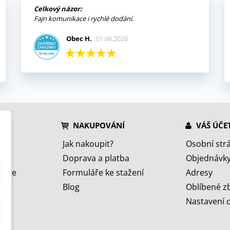
Celkový názor:
Fajn komunikace i rychlé dodání.
Obec H.
01.06.2026
NAKUPOVÁNÍ
VÁŠ ÚČE
Jak nakoupit?
Osobní str
Doprava a platba
Objednávk
jeme
Formuláře ke stažení
Adresy
Blog
Oblíbené z
Nastavení 