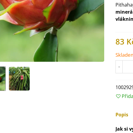
Pithah
minerá
vlákni
83 K
Sklade
-
100292
Přid
IO Ředkev bílá Laurin -
aphanus sativus - bio...
4 Kč
Popis
IO Mangold duhový - Beta
Jak si 
ulgaris - bio semena...