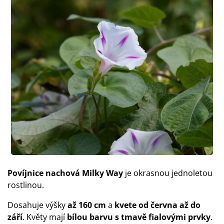
Povíjnice nachová Milky Way
je okrasnou jednoletou
rostlinou.
Dosahuje výšky
až 160 cm
a
kvete od června až do
září
. Květy mají
bílou barvu s tmavě fialovými prvky
.