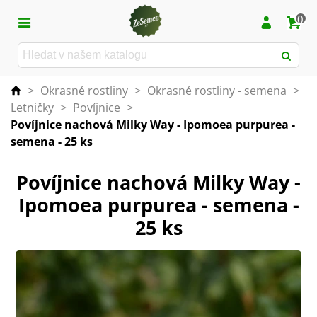
0
>
Okrasné rostliny
>
Okrasné rostliny - semena
>
Letničky
>
Povíjnice
>
Povíjnice nachová Milky Way - Ipomoea purpurea -
semena - 25 ks
Povíjnice nachová Milky Way -
Ipomoea purpurea - semena -
25 ks