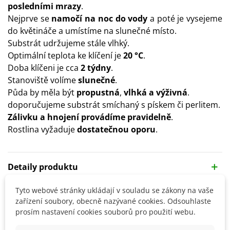
posledními mrazy
.
Nejprve se
namočí na noc do vody
a poté je vysejeme
do květináče a umístíme na slunečné místo.
Substrát udržujeme stále vlhký.
Optimální teplota ke klíčení je
20 °C
.
Doba klíčeni je cca
2 týdny
.
Stanoviště volíme
slunečné
.
Půda by měla být
propustná
,
vlhká a výživná
.
doporučujeme substrát smíchaný s pískem či perlitem.
Zálivku a hnojení provádíme pravidelně
.
Rostlina vyžaduje
dostatečnou oporu
.
Detaily produktu
Tyto webové stránky ukládají v souladu se zákony na vaše
SOUVISEJÍCÍ PRODUKTY
zařízení soubory, obecně nazývané cookies. Odsouhlaste
prosím nastavení cookies souborů pro použití webu.