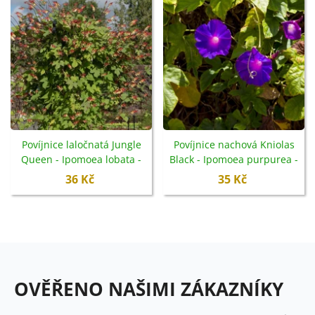
Povíjnice laločnatá Jungle
Povíjnice nachová Kniolas
Queen - Ipomoea lobata -
Black - Ipomoea purpurea -
semena - 15 ks
semena - 20 ks
36 Kč
35 Kč
OVĚŘENO NAŠIMI ZÁKAZNÍKY