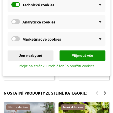
Technické cookies
Analytické cookies
Marketingové cookies
Přidat do košíku
Přidat do košíku
Jen nezbytné
Přijmout vše
Biochar Mini start - aktivní uhlí
Hoštické slepičince -
Přejít na stránku Prohlášení o použití cookies
k rostlinám - Devrakon - 300 ml
granulované - 2,5 kg
105 Kč
178 Kč
6 OSTATNÍ PRODUKTY ZE STEJNÉ KATEGORIE:
Není skladem
Není skladem